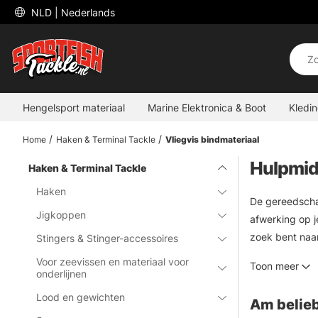
 NLD 
| Nederlands
Hengelsport materiaal
Marine Elektronica & Boot
Kledi
Home
Haken & Terminal Tackle
Vliegvis bindmateriaal
Hulpmid
Haken & Terminal Tackle
Haken
De gereedschap
Jigkoppen
afwerking op j
zoek bent naar
Stingers & Stinger-accessoires
reeks prominen
Voor zeevissen en materiaal voor
Toon meer
onderlijnen
Lood en gewichten
Am belieb