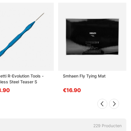
tti R-Evolution Tools -
Smhaen Fly Tying Mat
nless Steel Teaser S
3.90
€16.90
229
Producten