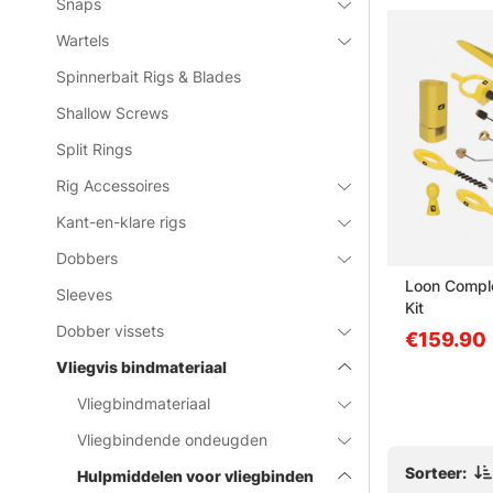
Snaps
Wartels
Spinnerbait Rigs & Blades
Shallow Screws
Split Rings
Rig Accessoires
Kant-en-klare rigs
Dobbers
er
C&F Midge Bobbin Holder
Loon Comple
Sleeves
Regular (CFT-61)
Kit
Dobber vissets
€48.90
€159.90
Vliegvis bindmateriaal
Vliegbindmateriaal
Vliegbindende ondeugden
Sorteer:
Hulpmiddelen voor vliegbinden