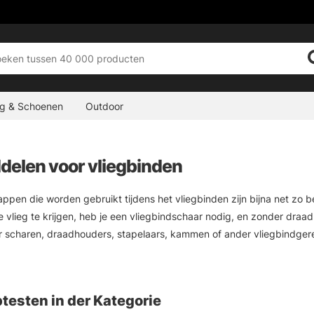
ng & Schoenen
Outdoor
delen voor vliegbinden
pen die worden gebruikt tijdens het vliegbinden zijn bijna net zo b
e vlieg te krijgen, heb je een vliegbindschaar nodig, en zonder draad
 scharen, draadhouders, stapelaars, kammen of ander vliegbindgere
te leveranciers in deze categorie zoals Loon, Petitjean, Gulff, Sto
testen in der Kategorie