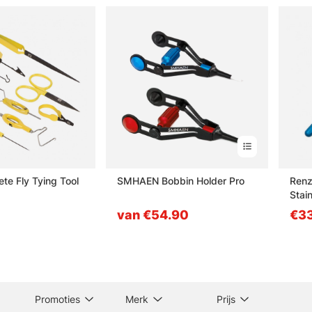
te Fly Tying Tool
SMHAEN Bobbin Holder Pro
Renze
Stai
van €54.90
€3
Promoties
Merk
Prijs