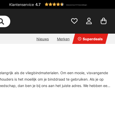
Klantenservice
4.7
Gebaseerd op 2737 beoordelingen
Nieuws
Merken
Superdeals
elangrijk als de vliegbindmaterialen. Om een mooie, visvangende
houders is het moeilijk om je binddraad te gebruiken. Als je op
edschap, dan ben je bij ons aan het juiste adres. We hebben een
nfo en Tiemco voor u om nieuw gereedschap van te vinden.