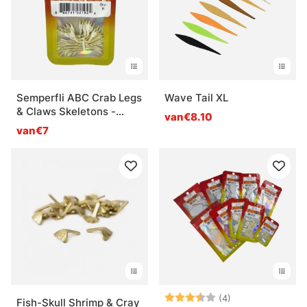
Semperfli ABC Crab Legs
Wave Tail XL
& Claws Skeletons -
van€8.10
20mm
van€7
Beoordeling:
3.5 uit 5 sterre
(4)
Fish-Skull Shrimp & Cray