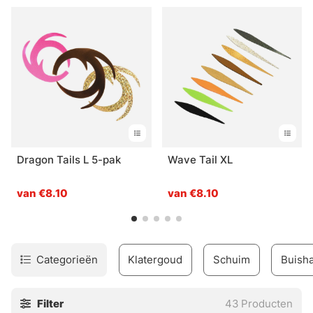
Dragon Tails L 5-pak
Wave Tail XL
van €8.10
van €8.10
Categorieën
Klatergoud
Schuim
Buish
Filter
43
Producten