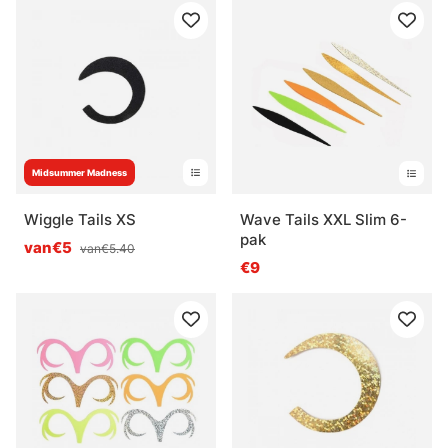
Midsummer Madness
Wiggle Tails XS
Wave Tails XXL Slim 6-
pak
van€5
van€5.40
€9