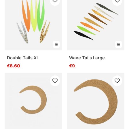
Double Tails XL
Wave Tails Large
€8.60
€9