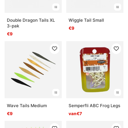
Double Dragon Tails XL
Wiggle Tail Small
3-pak
€9
€9
Wave Tails Medium
Semperfli ABC Frog Legs
€9
van€7