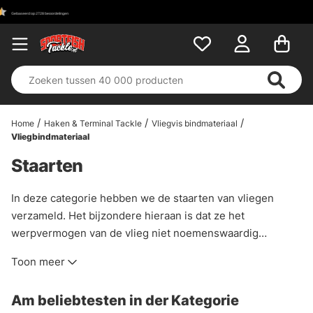
Home
Haken & Terminal Tackle
Vliegvis bindmateriaal
Vliegbindmateriaal
Staarten
In deze categorie hebben we de staarten van vliegen
verzameld. Het bijzondere hieraan is dat ze het
werpvermogen van de vlieg niet noemenswaardig
beïnvloeden, maar toch zorgen voor een verleidelijke
Toon meer
beweging en een veel groter profiel onder het oppervlak.
Wordt geleverd in verschillende maten en kleuren, zodat u
Am beliebtesten in der Kategorie
de kleuren en grootte van uw vlieg kunt aanpassen.