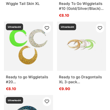
Wiggle Tail Skin XL
Ready To Go Wiggletails
#10 (Gold/Silver/Black)
XL
€8.10
Uitverkocht
Uitverkocht
Ready to go Wiggletails
Ready to go Dragontails
#20
XL 3-pack
(Gold/Silver/Chartreuse)
Gold/Silver/Fl.Chartreuse
€8.10
€9.90
Uitverkocht