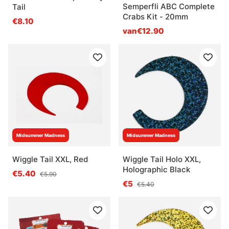
Semperfli ABC Complete
Tail
Crabs Kit - 20mm
€8.10
van€12.90
Midsummer Madness
Midsummer Madness
Wiggle Tail XXL, Red
Wiggle Tail Holo XXL,
Holographic Black
€5.40
€5.90
€5
€5.40