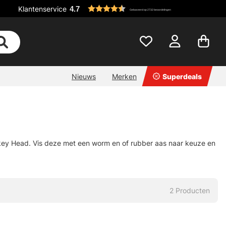
Klantenservice
4.7
Gebaseerd op 2732 beoordelingen
Nieuws
Merken
Superdeals
akey Head. Vis deze met een worm en of rubber aas naar keuze en
2
Producten