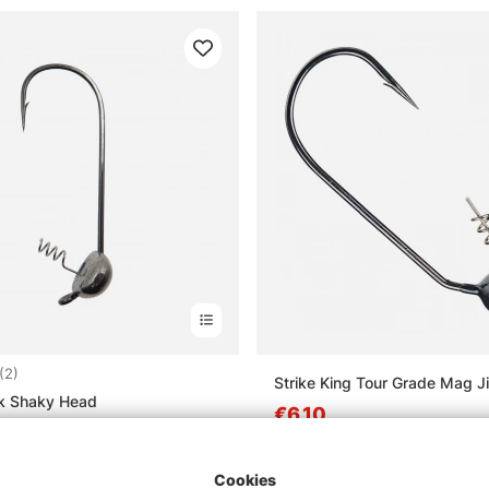
:
4.5 uit 5 sterren
(2)
Strike King Tour Grade Mag J
ak Shaky Head
€6.10
0
Cookies