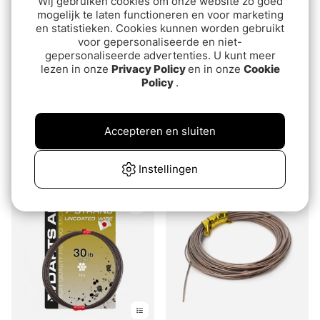
Wij gebruiken cookies om onze website zo goed
mogelijk te laten functioneren en voor marketing
en statistieken. Cookies kunnen worden gebruikt
voor gepersonaliseerde en niet-
gepersonaliseerde advertenties. U kunt meer
lezen in onze
Privacy Policy
en in onze
Cookie
Policy
.
Beoordeling:
5.0 uit 5 sterren
(3)
Strike Wire Tafsmaterial
Darts 49 Strand Coated
Accepteren en sluiten
van€10.90
Wire 5m
€16.90
Instellingen