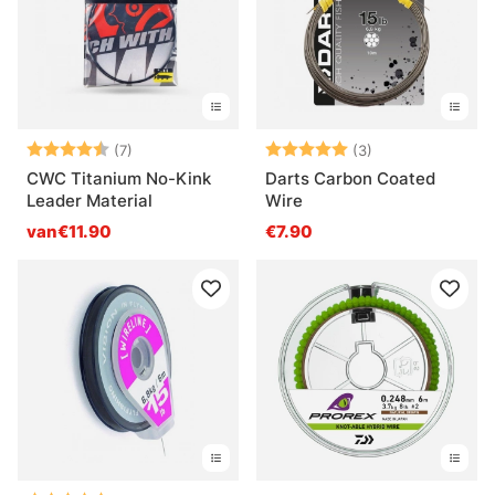
Beoordeling:
4.3 uit 5 sterren
Beoordeling:
5.0 uit 5 sterre
(7)
(3)
CWC Titanium No-Kink
Darts Carbon Coated
Leader Material
Wire
van€11.90
€7.90