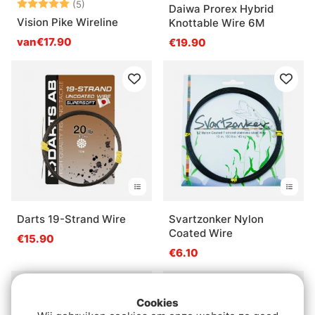
Beoordeling:
5.0 uit 5 sterren
(5)
Daiwa Prorex Hybrid
Vision Pike Wireline
Knottable Wire 6M
van€17.90
€19.90
Darts 19-Strand Wire
Svartzonker Nylon
Coated Wire
€15.90
€6.10
Cookies