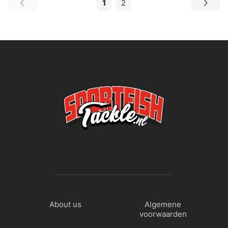
1
2
About us
Algemene
voorwaarden