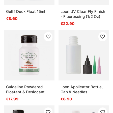
Gulff Duck Float 15ml
Loon UV Clear Fly Finish
- Fluorescing (1/2 Oz)
€8.60
€22.90
Guideline Powdered
Loon Applicator Bottle,
Floatant & Desiccant
Cap & Needles
€17.99
€8.90