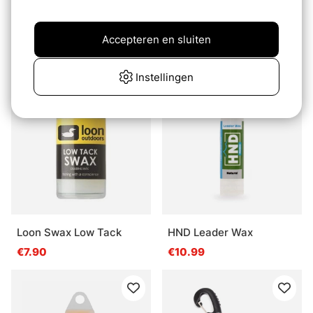
Guideline Paste Floatant
HND Liquid Flotant Drops
15ml (20)
Accepteren en sluiten
€17.99
€9.49
Instellingen
Loon Swax Low Tack
HND Leader Wax
€7.90
€10.99