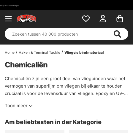
Home
Haken & Terminal Tackle
Vliegvis bindmateriaal
Chemicaliën
Chemicaliën zijn een groot deel van vliegbinden waar het
vermogen van superlijm om vliegen bij elkaar te houden
cruciaal is voor de levensduur van vliegen. Epoxy en UV-
lijm hebben ook hun plaats in vliegbinden waar,
Toon meer
bijvoorbeeld, epoxy kan schedels op snoek vliegen en UV-
lijm die snel en veilig lijmt de meeste vliegen samen. Als je
Am beliebtesten in der Kategorie
lijm, droge vlieg spray of dubbing wax nodig hebt voor je
vliegbinding, heb je een ruime keuze in deze categorie.