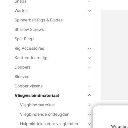
Snaps
Wartels
Spinnerbait Rigs & Blades
Shallow Screws
Split Rings
Rig Accessoires
Kant-en-klare rigs
Dobbers
Sleeves
Dobber vissets
Vliegvis bindmateriaal
Vliegbindmateriaal
Loon Swax 
Vliegbindende ondeugden
€7.90
Hulpmiddelen voor vliegbinden
Wij gebr