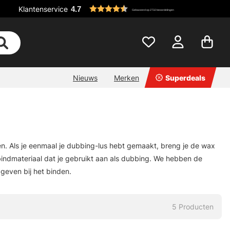
Klantenservice
4.7
Gebaseerd op 2732 beoordelingen
Nieuws
Merken
Superdeals
en. Als je eenmaal je dubbing-lus hebt gemaakt, breng je de wax
bindmateriaal dat je gebruikt aan als dubbing. We hebben de
even bij het binden.
5
Producten