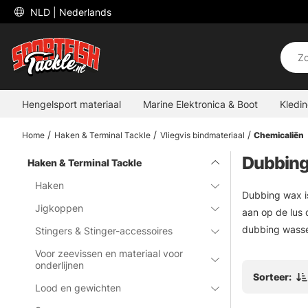
 NLD 
| Nederlands
Hengelsport materiaal
Marine Elektronica & Boot
Kledi
Home
Haken & Terminal Tackle
Vliegvis bindmateriaal
Chemicaliën
Dubbin
Haken & Terminal Tackle
Haken
Dubbing wax is
Jigkoppen
aan op de lus 
dubbing wasse
Stingers & Stinger-accessoires
Voor zeevissen en materiaal voor
onderlijnen
Sorteer:
Lood en gewichten