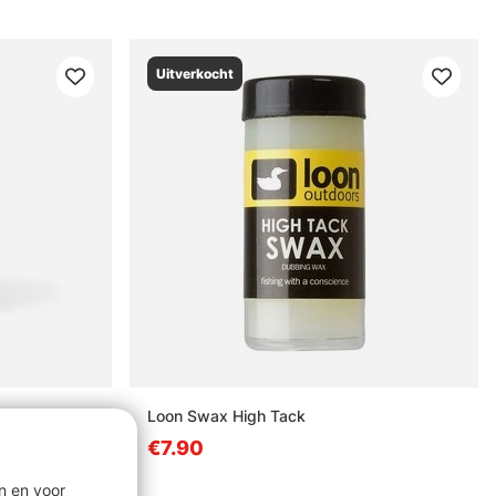
Uitverkocht
Loon Swax High Tack
€7.90
n en voor