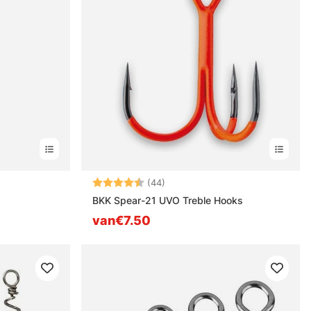
n
Beoordeling:
4.6 uit 5 sterren
(44)
BKK Spear-21 UVO Treble Hooks
van€7.50