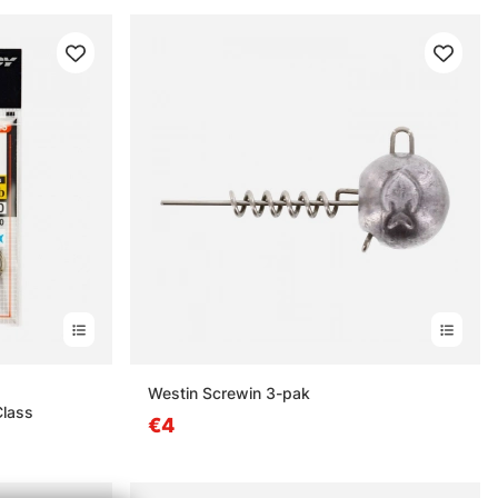
n
Westin Screwin 3-pak
Class
€4