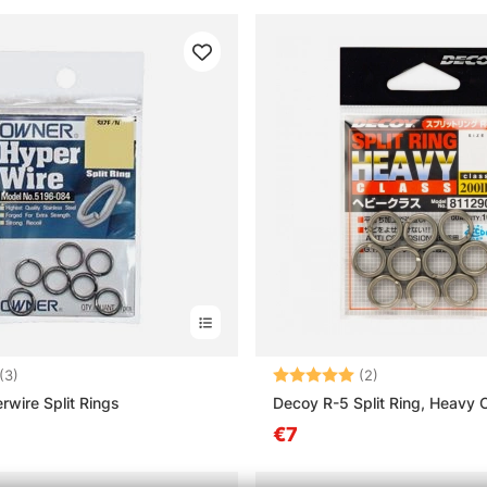
:
3.7 uit 5 sterren
Beoordeling:
5.0 uit 5 sterre
(3)
(2)
wire Split Rings
Decoy R-5 Split Ring, Heavy 
€7