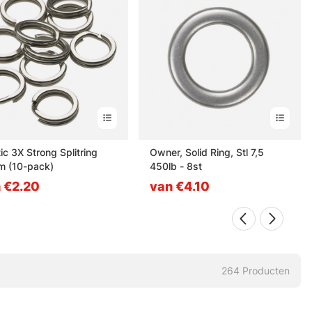
ic 3X Strong Splitring
Owner, Solid Ring, Stl 7,5
 (10-pack)
450lb - 8st
 €2.20
van €4.10
264
Producten