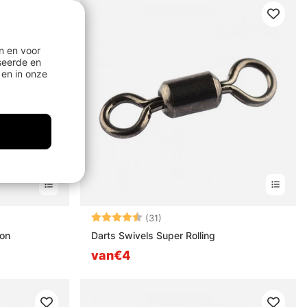
n en voor
seerde en
en in onze
n
Beoordeling:
4.7 uit 5 sterren
(31)
bon
Darts Swivels Super Rolling
van€4