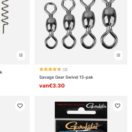
Beoordeling:
4.7 uit 5 sterren
(3)
ak
Savage Gear Swivel 15-pak
van€3.30