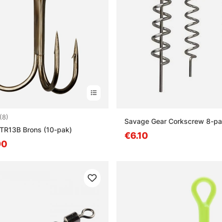
:
5.0 uit 5 sterren
(8)
Savage Gear Corkscrew 8-p
TR13B Brons (10-pak)
€6.10
90