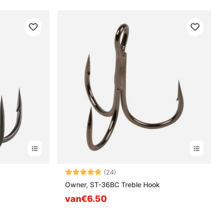
en
Beoordeling:
5.0 uit 5 sterren
(24)
Owner, ST-36BC Treble Hook
van€6.50