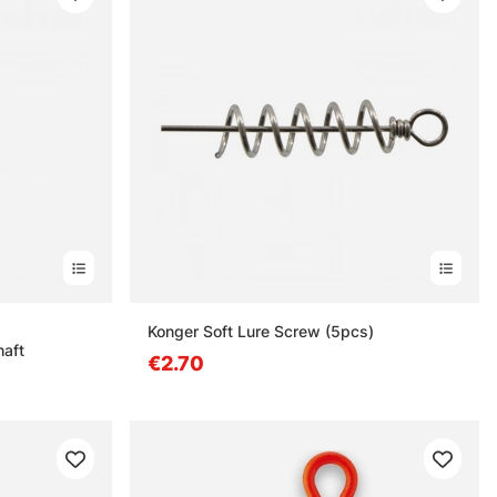
n
Konger Soft Lure Screw (5pcs)
haft
€2.70