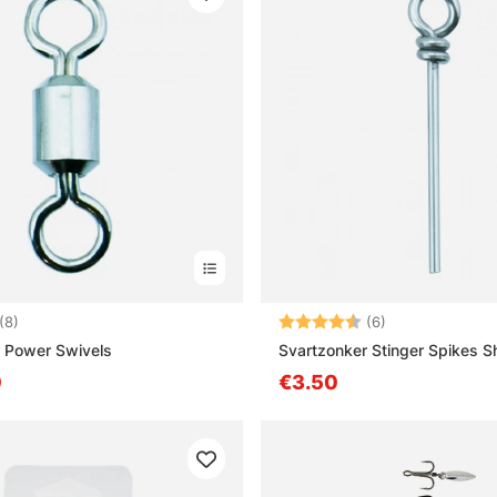
:
4.9 uit 5 sterren
Beoordeling:
4.2 uit 5 sterre
(8)
(6)
 Power Swivels
Svartzonker Stinger Spikes S
0
€3.50