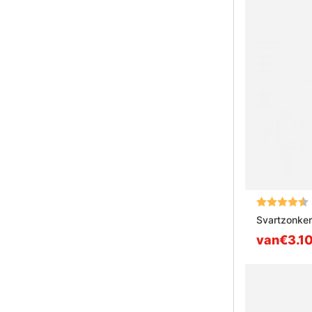
Beoordeling
Svartzonker
van€3.1