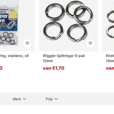
ing, stainless, stl
Wiggler Splitringar 6-pak
Kinet
10mm
14mm
0
van €1.70
van
Merk
Prijs