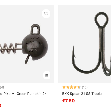
:
4.8 uit 5 sterren
Beoordeling:
4.2 uit 5 sterr
(4)
(15)
d Pike M, Green Pumpkin 2-
BKK Spear-21 SS Treble
€7.50
0