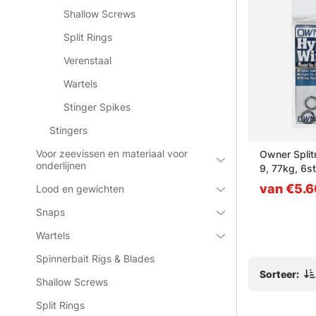
Shallow Screws
Split Rings
Verenstaal
Wartels
Stinger Spikes
Stingers
Voor zeevissen en materiaal voor
eble hook,
BKK Duolock Snap Swivel-51
Owner Splitr
onderlijnen
(5pcs) - #0
9, 77kg, 6st
van €3.10
van €5.6
Lood en gewichten
Snaps
Wartels
Spinnerbait Rigs & Blades
Sorteer:
Shallow Screws
Split Rings