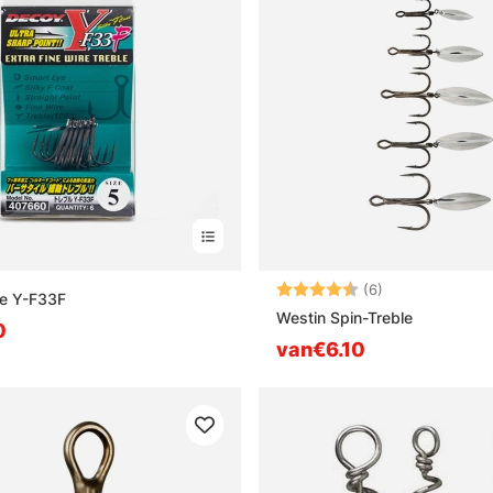
Beoordeling:
4.5 uit 5 sterre
(6)
le Y-F33F
Westin Spin-Treble
0
van€6.10