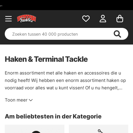
Haken & Terminal Tackle
Enorm assortiment met alle haken en accessoires die u
nodig heeft! Wij hebben een enorm assortiment haken op
voorraad voor alles wat u kunt vissen! Of u nu hengelt,
spint, vliegbindt, een enkele haak of een dreg heeft, u
Toon meer
vindt het in deze categorie!
Am beliebtesten in der Kategorie
U vindt hier ook accessoires in de vorm van visgewichten,
wirelås, stingers, tackle en zo'n beetje alles wat u maar
nodig heeft. Een complete categorie voor een complete