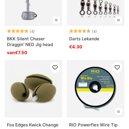
Beoordeling:
5.0 uit 5 sterren
Beoordeling:
4.0 uit 5 sterre
(4)
(4)
BKK Silent Chaser
Darts Lekande
Draggin' NED Jig head
€4.30
van€7.50
Fox Edges Kwick Change
RIO Powerflex Wire Tip