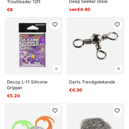
Deep Seeker Glow
Troutleader 12ft
van€4.40
€8
Decoy L-11 Silicone
Darts Trevägslekande
Gripper
€4.30
€5.20