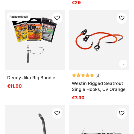
€29
Package Deal!
Beoordeling:
5.0 uit 5 sterre
(4)
Decoy Jika Rig Bundle
Westin Rigged Seatrout
€11.90
Single Hooks, Uv Orange
€7.30