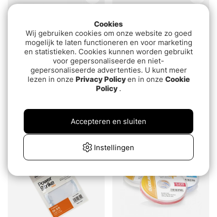
Cookies
Wij gebruiken cookies om onze website zo goed
mogelijk te laten functioneren en voor marketing
en statistieken. Cookies kunnen worden gebruikt
voor gepersonaliseerde en niet-
gepersonaliseerde advertenties. U kunt meer
lezen in onze
Privacy Policy
en in onze
Cookie
Beoordeling:
5.0 uit 5 sterren
Beoordeling:
4.8 uit 5 sterre
Policy
.
(4)
(6)
Söder Tackle Tungsten
Darts Snap Hook Snap
Cheburashka Sinker
€5.20
Accepteren en sluiten
van€5.80
Instellingen