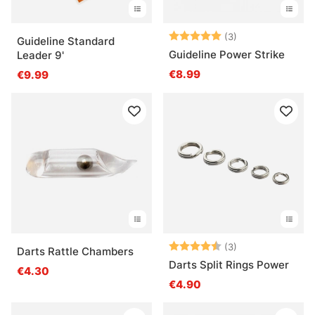
Beoordeling:
5.0 uit 5 sterre
(3)
Guideline Standard
Guideline Power Strike
Leader 9'
€8.99
€9.99
Beoordeling:
4.7 uit 5 sterre
(3)
Darts Rattle Chambers
Darts Split Rings Power
€4.30
€4.90