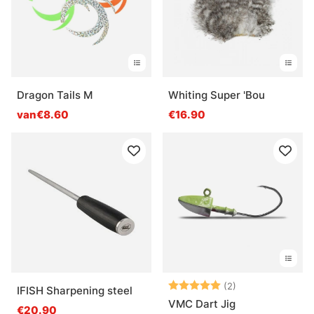
Dragon Tails M
Whiting Super 'Bou
van€8.60
€16.90
Beoordeling:
5.0 uit 5 sterre
(2)
IFISH Sharpening steel
VMC Dart Jig
€20.90