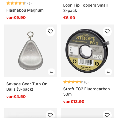
Beoordeling:
4.5 uit 5 sterren
(2)
Loon Tip Toppers Small
Flashabou Magnum
3-pack
van€9.90
€8.90
Beoordeling:
4.3 uit 5 sterre
(6)
Savage Gear Turn On
Stroft FC2 Fluorocarbon
Balls (3-pack)
50m
van€4.50
van€13.90