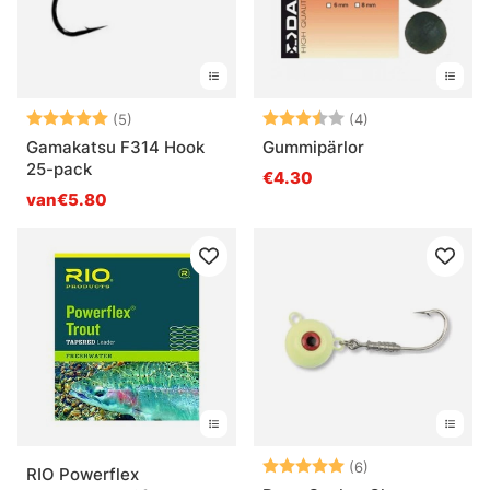
Beoordeling:
5.0 uit 5 sterren
Beoordeling:
3.8 uit 5 sterre
(5)
(4)
Gamakatsu F314 Hook
Gummipärlor
25-pack
€4.30
van€5.80
Beoordeling:
5.0 uit 5 sterre
(6)
RIO Powerflex