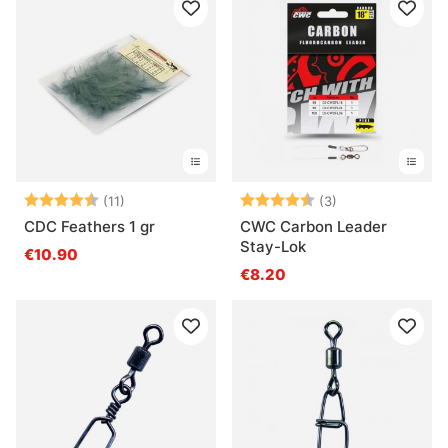
Beoordeling:
4.6 uit 5 sterren
Beoordeling:
4.3 uit 5 sterre
(11)
(3)
CDC Feathers 1 gr
CWC Carbon Leader
Stay-Lok
€10.90
€8.20