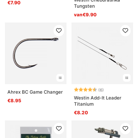
€7.90
Tungsten
van€9.90
Beoordeling:
4.8 uit 5 sterre
(6)
Ahrex BC Game Changer
Westin Add-It Leader
€8.95
Titanium
€8.20