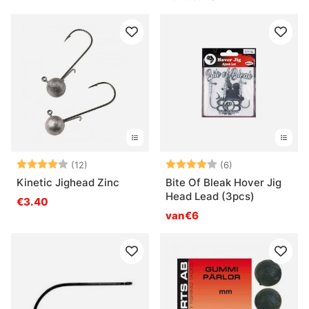
Beoordeling:
4.0 uit 5 sterren
Beoordeling:
4.0 uit 5 sterre
(12)
(6)
Kinetic Jighead Zinc
Bite Of Bleak Hover Jig
Head Lead (3pcs)
€3.40
van€6