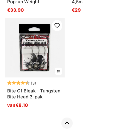
Pop-up Weight
4,5m
Dispenser
€33.90
€29
Beoordeling:
4.7 uit 5 sterren
(3)
Bite Of Bleak - Tungsten
Bite Head 3-pak
van€8.10