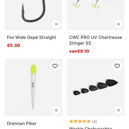
Fox Wide Gape Straight
CWC PRO UV Chartreuse
Stinger SS
€5.30
van€9.10
Beoordeling:
4.8 uit 5 sterre
(4)
Drennan Piker
Westin Cheburashka