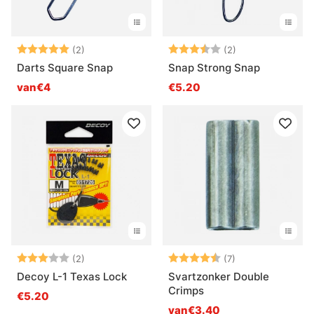
Beoordeling:
5.0 uit 5 sterren
Beoordeling:
3.5 uit 5 sterre
(2)
(2)
Darts Square Snap
Snap Strong Snap
van€4
€5.20
Beoordeling:
3.0 uit 5 sterren
Beoordeling:
4.9 uit 5 sterre
(2)
(7)
Decoy L-1 Texas Lock
Svartzonker Double
Crimps
€5.20
van€3.40