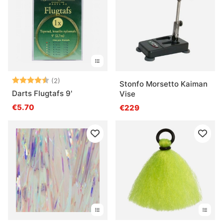
Beoordeling:
4.5 uit 5 sterren
(2)
Stonfo Morsetto Kaiman
Darts Flugtafs 9'
Vise
€5.70
€229