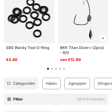
viservaring!
SBS Wacky Tool O-Ring
BKK Titan Diver+ (2pcs)
- 8/0
€3.40
van €12.90
Categorieën
Haken
Jigkoppen
Stinger
Filter
3614
Producten