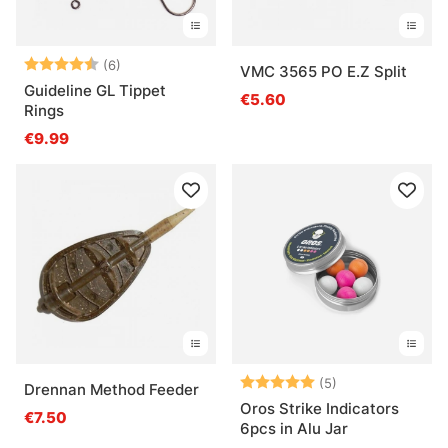
Beoordeling:
4.7 uit 5 sterren
(6)
VMC 3565 PO E.Z Split
Guideline GL Tippet
€5.60
Rings
€9.99
Beoordeling:
5.0 uit 5 sterre
(5)
Drennan Method Feeder
Oros Strike Indicators
€7.50
6pcs in Alu Jar