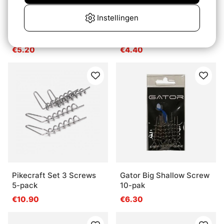
Instellingen
Svartzonker Tail Hiker
Camo Ez Lure Keeper
(10-pak)
(20pcs)
€5.20
€4.40
Pikecraft Set 3 Screws
Gator Big Shallow Screw
5-pack
10-pak
€10.90
€6.30