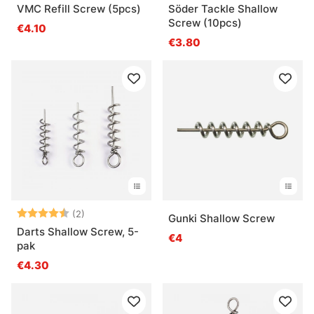
VMC Refill Screw (5pcs)
Söder Tackle Shallow
Screw (10pcs)
€4.10
€3.80
Beoordeling:
4.5 uit 5 sterren
(2)
Gunki Shallow Screw
Darts Shallow Screw, 5-
€4
pak
€4.30