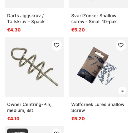
Darts Jiggskruv /
SvartZonker Shallow
Tailskruv - 3pack
screw - Small 10-pak
€4.30
€5.20
Owner Centring-Pin,
Wolfcreek Lures Shallow
medium, 8st
Screw
€4.10
€5.20
Uitverkocht