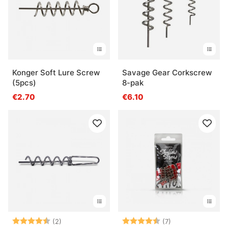
Konger Soft Lure Screw
Savage Gear Corkscrew
(5pcs)
8-pak
€2.70
€6.10
Beoordeling:
4.5 uit 5 sterren
Beoordeling:
4.3 uit 5 sterre
(2)
(7)