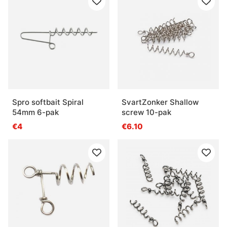
Spro softbait Spiral
SvartZonker Shallow
54mm 6-pak
screw 10-pak
€4
€6.10