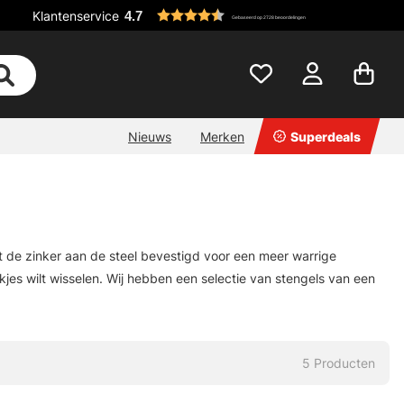
Klantenservice
4.7
Gebaseerd op 2728 beoordelingen
Nieuws
Merken
Superdeals
dt de zinker aan de steel bevestigd voor een meer warrige
jes wilt wisselen. Wij hebben een selectie van stengels van een
5
Producten