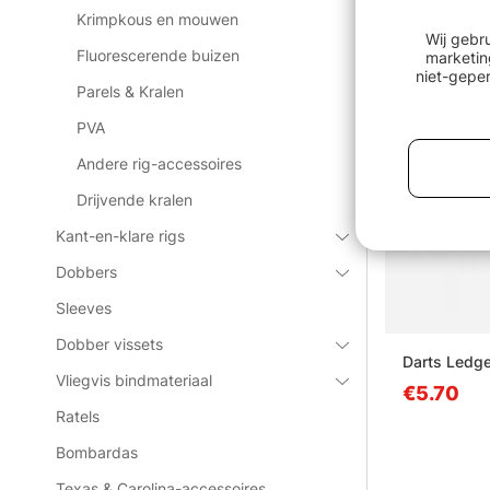
Krimpkous en mouwen
Uitverkocht
Wij gebr
Fluorescerende buizen
marketin
niet-geper
Parels & Kralen
PVA
Andere rig-accessoires
Drijvende kralen
Kant-en-klare rigs
Dobbers
Sleeves
Dobber vissets
Darts Ledg
Vliegvis bindmateriaal
€5.70
Ratels
Bombardas
Texas & Carolina-accessoires