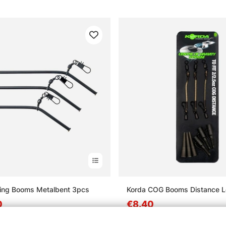
ting Booms Metalbent 3pcs
Korda COG Booms Distance 
0
€8.40