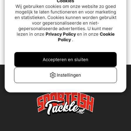
Cookies
Wij gebruiken cookies om onze website zo goed
mogelijk te laten functioneren en voor marketing
en statistieken. Cookies kunnen worden gebruikt
voor gepersonaliseerde en niet-
Söder Tackle Leader
Wiggler Havsfisketafs
gepersonaliseerde advertenties. U kunt meer
Combo
Med Ring 2-pak
lezen in onze
Privacy Policy
en in onze
Cookie
€23.90
€3.40
Policy
.
Accepteren en sluiten
Instellingen