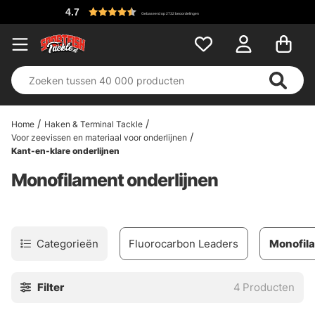
4.7
Gebaseerd op 2732 beoordelingen
Home
Haken & Terminal Tackle
Voor zeevissen en materiaal voor onderlijnen
Kant-en-klare onderlijnen
Monofilament onderlijnen
Categorieën
Fluorocarbon Leaders
Monofila
Filter
4
Producten