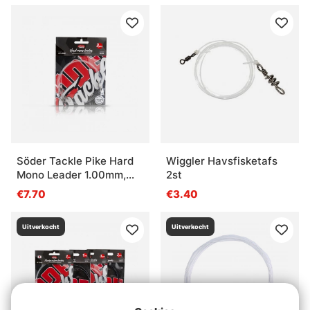
Söder Tackle Pike Hard
Wiggler Havsfisketafs
Mono Leader 1.00mm,
2st
50cm (3pcs)
€7.70
€3.40
Uitverkocht
Uitverkocht