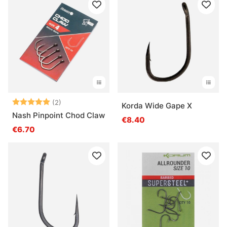
Beoordeling:
5.0 uit 5 sterren
(2)
Korda Wide Gape X
Nash Pinpoint Chod Claw
€8.40
€6.70