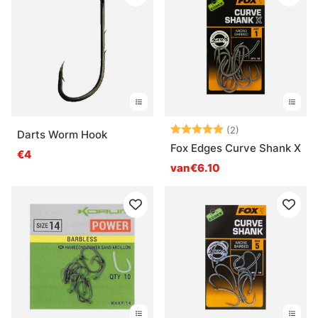
Beoordeling:
5.0 uit 5 sterre
(2)
Darts Worm Hook
Fox Edges Curve Shank X
€4
van€6.10