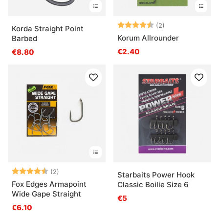
Beoordeling:
4.5 uit 5 sterre
(2)
Korda Straight Point
Korum Allrounder
Barbed
€2.40
€8.80
Beoordeling:
4.5 uit 5 sterren
(2)
Starbaits Power Hook
Fox Edges Armapoint
Classic Boilie Size 6
Wide Gape Straight
€5
€6.10