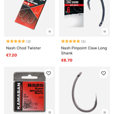
Beoordeling:
5.0 uit 5 sterren
Beoordeling:
5.0 uit 5 sterre
(3)
(5)
Nash Chod Twister
Nash Pinpoint Claw Long
Shank
€7.20
€6.70