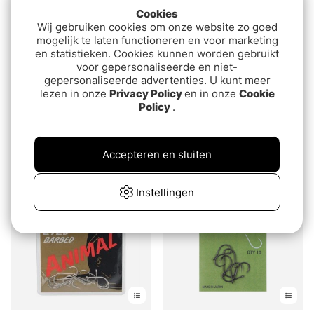
Cookies
Wij gebruiken cookies om onze website zo goed
mogelijk te laten functioneren en voor marketing
en statistieken. Cookies kunnen worden gebruikt
voor gepersonaliseerde en niet-
gepersonaliseerde advertenties. U kunt meer
lezen in onze
Privacy Policy
en in onze
Cookie
Policy
.
Fox Edges Armapoint
Fox Edges Armapoint
Wide Gape Beaked 10pcs
Super Wide Gape
Inturned Eye (10-pak)
€6.10
€7
Accepteren en sluiten
Instellingen