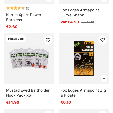
Beoordeling:
4.2 uit 5 sterren
(5)
Fox Edges Armapoint
Korum Xpert Power
Curve Shank
Barbless
van€4.50
van€7.10
€2.60
Package Deal!
Mustad Eyed Baitholder
Fox Edges Armapoint Zig
Hook Pack x5
& Floater
€14.90
€6.10