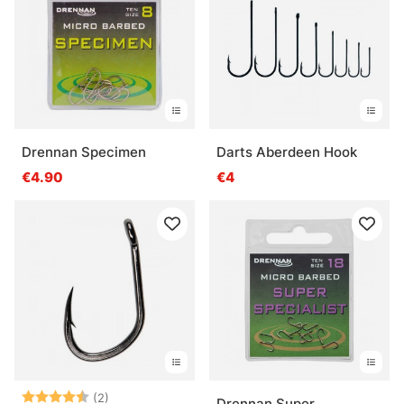
Drennan Specimen
Darts Aberdeen Hook
€4.90
€4
Beoordeling:
4.5 uit 5 sterren
(2)
Drennan Super