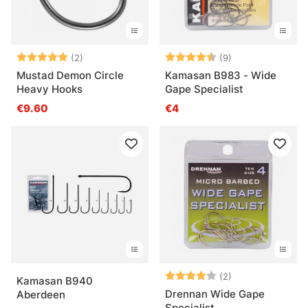
Beoordeling:
5.0 uit 5 sterren
Beoordeling:
4.9 uit 5 sterre
(2)
(9)
Mustad Demon Circle
Kamasan B983 - Wide
Heavy Hooks
Gape Specialist
€9.60
€4
Beoordeling:
4.0 uit 5 sterre
(2)
Kamasan B940
Drennan Wide Gape
Aberdeen
Specialist