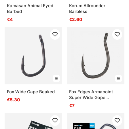
Kamasan Animal Eyed
Korum Allrounder
Barbed
Barbless
€4
€2.60
Fox Wide Gape Beaked
Fox Edges Armapoint
Super Wide Gape
€5.30
Outturned Eye (10-pak)
€7