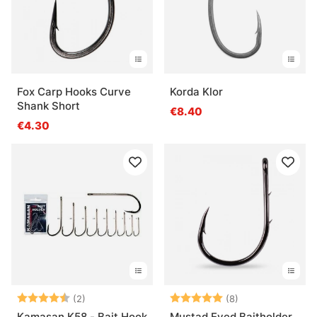
Fox Carp Hooks Curve
Korda Klor
Shank Short
€8.40
€4.30
Beoordeling:
4.5 uit 5 sterren
Beoordeling:
5.0 uit 5 sterre
(2)
(8)
Kamasan K58 - Bait Hook
Mustad Eyed Baitholder