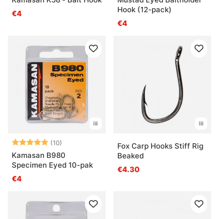
Hook (12-pack)
€4
€4
Beoordeling:
5.0 uit 5 sterren
(10)
Fox Carp Hooks Stiff Rig
Kamasan B980
Beaked
Specimen Eyed 10-pak
€4.30
€4