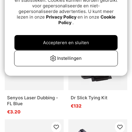
en statistieken. Cookies kunnen worden gebruikt
voor gepersonaliseerde en niet-
Jaeger Tungsten Bullet
Semperfli Pearl Chenille
gepersonaliseerde advertenties. U kunt meer
Weight Green Pumpkin
1mm - Olive
lezen in onze
Privacy Policy
en in onze
Cookie
Policy
.
van€8.60
€3.50
van€8.60
Accepteren en sluiten
Instellingen
Senyos Laser Dubbing -
Dr Slick Tying Kit
FL Blue
€132
€3.20