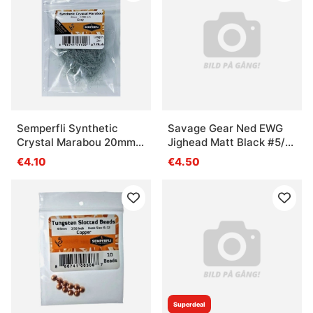
Semperfli Synthetic
Savage Gear Ned EWG
Crystal Marabou 20mm -
Jighead Matt Black #5/0
Dark Gray
7g (3-pak)
€4.10
€4.50
Superdeal