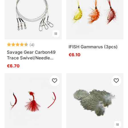
Beoordeling:
4.3 uit 5 sterren
(4)
IFISH Gammarus (3pcs)
Savage Gear Carbon49
€6.10
Trace Swivel/Needle
Snap 3-pak
€6.70