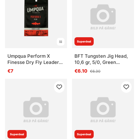
Superdeal
Umpqua Perform X
BFT Tungsten Jig Head,
Finesse Dry Fly Leader
10,6 gr, 5/0, Green
13ft
Pumkin
€7
€6.10
€6.30
Superdeal
Superdeal