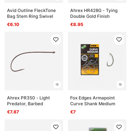
Avid Outline FleckTone
Ahrex HR428G - Tying
Bag Stem Ring Swivel
Double Gold Finish
€6.10
€8.95
Ahrex PR350 - Light
Fox Edges Armapoint
Predator, Barbed
Curve Shank Medium
€7.87
€7