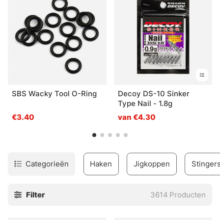
viservaring!
SBS Wacky Tool O-Ring
Decoy DS-10 Sinker
Type Nail - 1.8g
€3.40
van €4.30
Categorieën
Haken
Jigkoppen
Stinger
Filter
3614
Producten