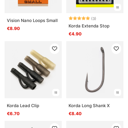
Beoordeling:
5.0 uit 5 sterre
(3)
Vision Nano Loops Small
Korda Extenda Stop
€8.90
€4.90
Korda Lead Clip
Korda Long Shank X
€6.70
€8.40