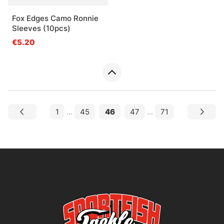
Fox Edges Camo Ronnie
Sleeves (10pcs)
€5.20
1
...
45
46
47
...
71