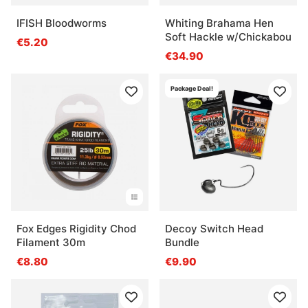
IFISH Bloodworms
Whiting Brahama Hen
Soft Hackle w/Chickabou
€5.20
€34.90
Package Deal!
Fox Edges Rigidity Chod
Decoy Switch Head
Filament 30m
Bundle
€8.80
€9.90