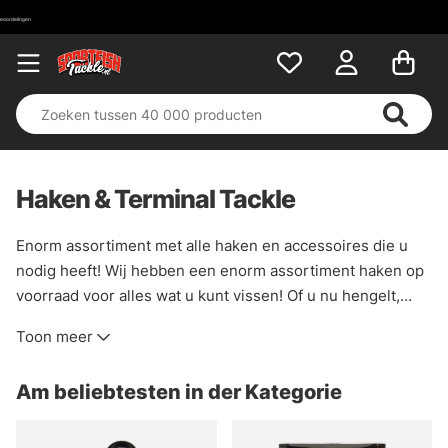
Haken & Terminal Tackle
Enorm assortiment met alle haken en accessoires die u
nodig heeft! Wij hebben een enorm assortiment haken op
voorraad voor alles wat u kunt vissen! Of u nu hengelt,
spint, vliegbindt, een enkele haak of een dreg heeft, u
Toon meer
vindt het in deze categorie!
Am beliebtesten in der Kategorie
U vindt hier ook accessoires in de vorm van visgewichten,
wirelås, stingers, tackle en zo'n beetje alles wat u maar
nodig heeft. Een complete categorie voor een complete