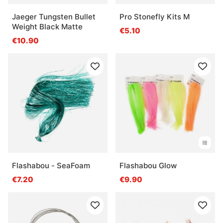
Jaeger Tungsten Bullet
Pro Stonefly Kits M
Weight Black Matte
€5.10
€10.90
Flashabou - SeaFoam
Flashabou Glow
€7.20
€9.90