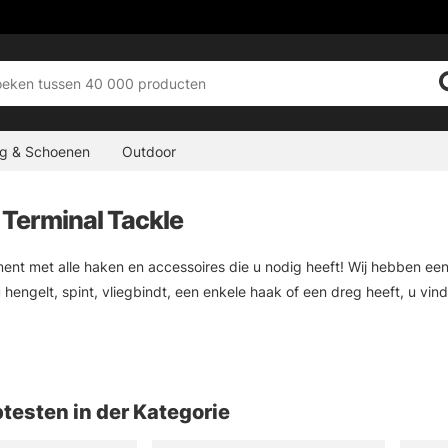
ng & Schoenen
Outdoor
 Terminal Tackle
ent met alle haken en accessoires die u nodig heeft! Wij hebben ee
u hengelt, spint, vliegbindt, een enkele haak of een dreg heeft, u vin
ok accessoires in de vorm van visgewichten, wirelås, stingers, tackle
 een complete viservaring!
testen in der Kategorie