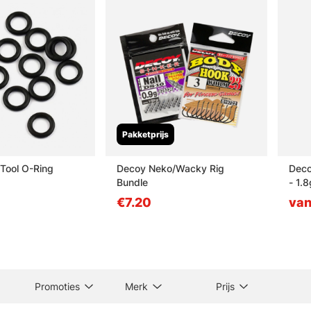
Pakketprijs
Tool O-Ring
Decoy Neko/Wacky Rig
Deco
Bundle
- 1.8
€7.20
van
Promoties
Merk
Prijs