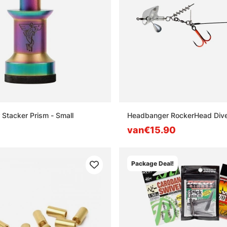
r Stacker Prism - Small
Headbanger RockerHead Dive
van€15.90
Package Deal!