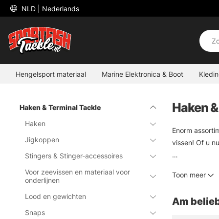
 NLD 
| Nederlands
Hengelsport materiaal
Marine Elektronica & Boot
Kledi
Haken &
Haken & Terminal Tackle
Haken
Enorm assortim
Jigkoppen
vissen! Of u n
Stingers & Stinger-accessoires
U vindt hier o
Voor zeevissen en materiaal voor
Toon meer
categorie voor
onderlijnen
Lood en gewichten
Am belieb
Snaps