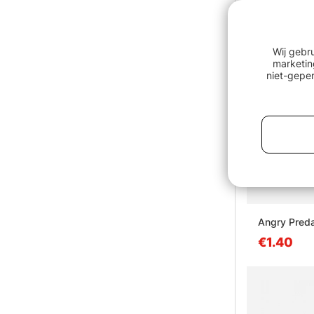
Wij gebr
marketin
niet-geper
Angry Preda
€1.40