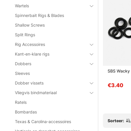
Wartels
Spinnerbait Rigs & Blades
Shallow Screws
Split Rings
Rig Accessoires
Kant-en-klare rigs
Dobbers
Tying Tool
Wiggler Splitringar 6-pak
SBS Wacky 
Sleeves
10mm
Dobber vissets
van €1.70
€3.40
Vliegvis bindmateriaal
Ratels
Bombardas
Sorteer:
Texas & Carolina-accessoires