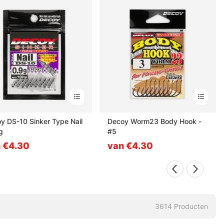
y DS-10 Sinker Type Nail
Decoy Worm23 Body Hook -
g
#5
 €4.30
van €4.30
3614
Producten