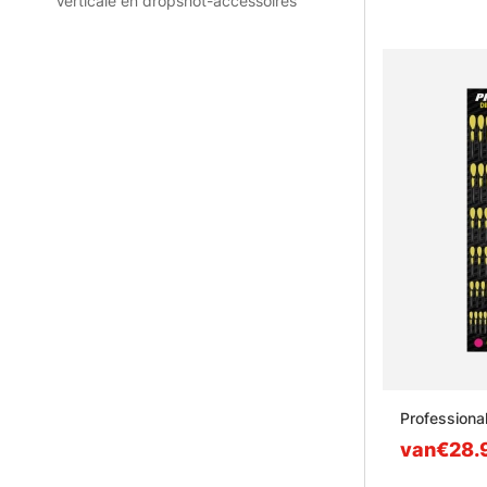
Verticale en dropshot-accessoires
Professiona
van€28.