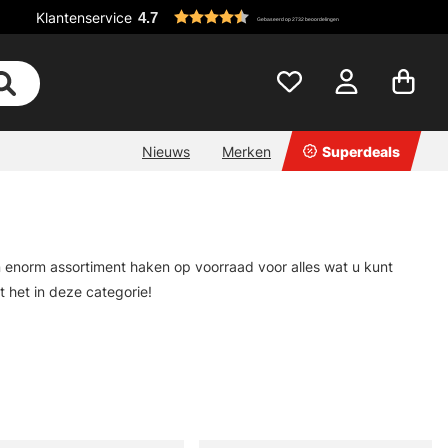
Klantenservice
4.7
Gebaseerd op 2732 beoordelingen
Nieuws
Merken
Superdeals
n enorm assortiment haken op voorraad voor alles wat u kunt
dt het in deze categorie!
 en zo'n beetje alles wat u maar nodig heeft. Een complete