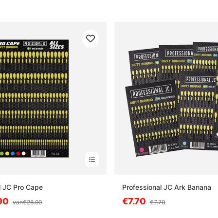
l JC Pro Cape
Professional JC Ark Banana
90
€7.70
van€28.90
€7.70