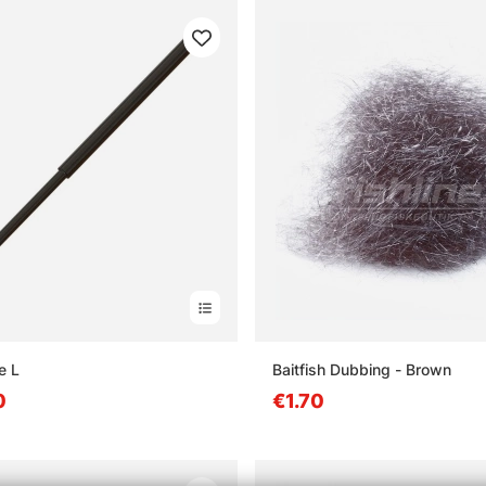
e L
Baitfish Dubbing - Brown
0
€1.70