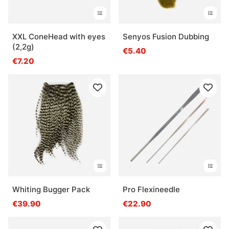
XXL ConeHead with eyes
Senyos Fusion Dubbing
(2,2g)
€5.40
€7.20
Whiting Bugger Pack
Pro Flexineedle
€39.90
€22.90