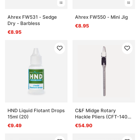
Ahrex FW531 - Sedge
Ahrex FW550 - Mini Jig
Dry - Barbless
€8.95
€8.95
HND Liquid Flotant Drops
C&F Midge Rotary
15ml (20)
Hackle Pliers (CFT-140-
Midge)
€9.49
€54.90