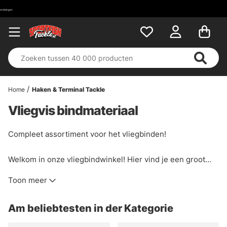
Home
Haken & Terminal Tackle
Vliegvis bindmateriaal
Compleet assortiment voor het vliegbinden!
Welkom in onze vliegbindwinkel! Hier vind je een groot
assortiment aan gadgets die je nodig hebt voor het
Toon meer
vliegbinden. Wij verkopen alleen materialen die we zelf
willen gebruiken, dus hoogwaardige en verse producten.
Am beliebtesten in der Kategorie
Filter de producten hieronder om te vinden wat je zoekt,