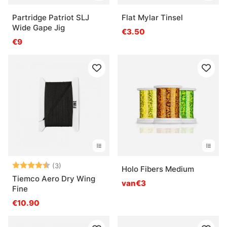
Partridge Patriot SLJ
Flat Mylar Tinsel
Wide Gape Jig
€3.50
€9
Beoordeling:
4.3 uit 5 sterren
(3)
Holo Fibers Medium
Tiemco Aero Dry Wing
van€3
Fine
€10.90