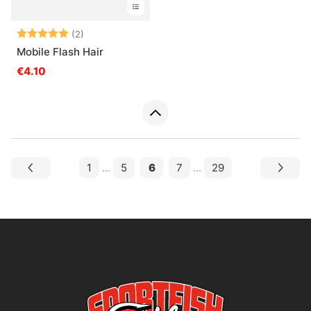
Beoordeling:
5.0 uit 5 sterren
(2)
Mobile Flash Hair
€4.10
1
...
5
6
7
...
29