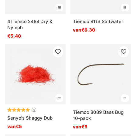
4Tiemco 2488 Dry &
Tiemco 811S Saltwater
Nymph
van€6.30
€5.40
Beoordeling:
5.0 uit 5 sterren
(3)
Tiemco 8089 Bass Bug
Senyo's Shaggy Dub
10-pack
van€5
van€5