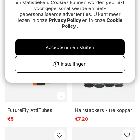
en statistieken. Cookies kunnen worden gebruikt
voor gepersonaliseerde en niet-
gepersonaliseerde advertenties. U kunt meer
Ahrex FW521 - Emerger -
Guideline Paste Floatant
lezen in onze
Privacy Policy
en in onze
Cookie
Barbless
€17.99
Policy
.
€8.95
Accepteren en sluiten
Instellingen
FutureFly AttiTubes
Hairstackers - tre koppar
€5
€7.20