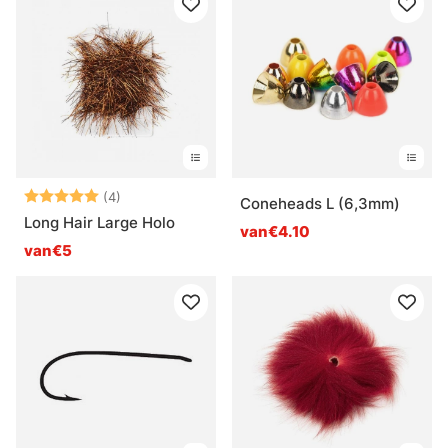
Beoordeling:
5.0 uit 5 sterren
(4)
Coneheads L (6,3mm)
Long Hair Large Holo
van€4.10
van€5