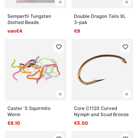
Semperfli Tungsten
Double Dragon Tails XL
Slotted Beads
3-pak
van€4
€9
Caster´S Squirmito
Core C1120 Curved
Worm
Nymph and Scud Bronze
€8.10
€5.50