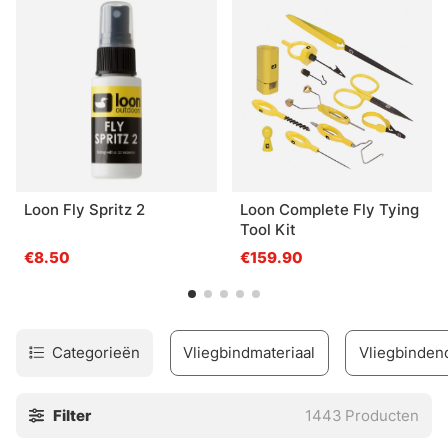
het gemakkelijkst via onze categorieën of productmerk.
Loon Fly Spritz 2
Loon Complete Fly Tying
Tool Kit
€8.50
€159.90
Categorieën
Vliegbindmateriaal
Vliegbinde
Filter
1443
Producten