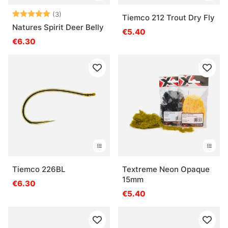
Beoordeling:
5.0 uit 5 sterren
(3)
Tiemco 212 Trout Dry Fly
Natures Spirit Deer Belly
€5.40
€6.30
Tiemco 226BL
Textreme Neon Opaque
15mm
€6.30
€5.40