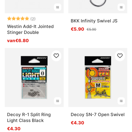
Beoordeling:
5.0 uit 5 sterren
(2)
BKK Infinity Swivel JS
Westin Add-It Jointed
€5.90
€5.90
Stinger Double
van€6.80
Decoy R-1 Split Ring
Decoy SN-7 Open Swivel
Light Class Black
€4.30
€4.30