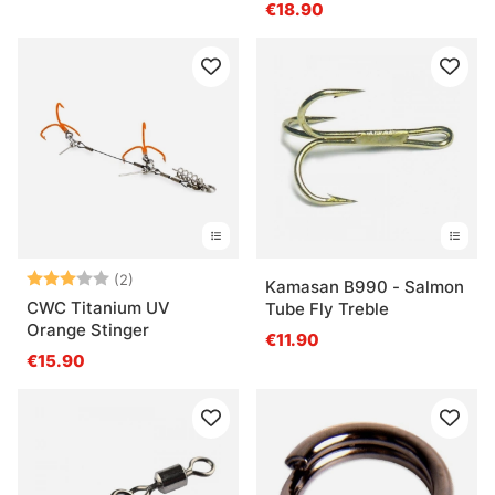
€18.90
Beoordeling:
3.0 uit 5 sterren
(2)
Kamasan B990 - Salmon
CWC Titanium UV
Tube Fly Treble
Orange Stinger
€11.90
€15.90