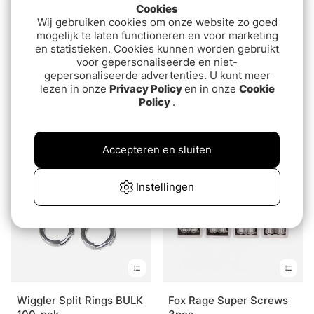
Cookies
Wij gebruiken cookies om onze website zo goed
mogelijk te laten functioneren en voor marketing
en statistieken. Cookies kunnen worden gebruikt
voor gepersonaliseerde en niet-
gepersonaliseerde advertenties. U kunt meer
lezen in onze
Privacy Policy
en in onze
Cookie
Decoy R-2 Split Ring R
Svartzonker Tail Hiker
Policy
.
(10-pak)
€4.30
€5.20
Accepteren en sluiten
Instellingen
Wiggler Split Rings BULK
Fox Rage Super Screws