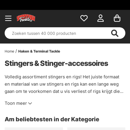
Home
Haken & Terminal Tackle
Stingers & Stinger-accessoires
Volledig assortiment stingers en rigs! Het juiste formaat
en materiaal van uw stingers en rigs kan een lange weg
gaan om te voorkomen dat u vis verliest of rigs krijgt die
breken. Er is tegenwoordig een groot aantal kant-en-klare
Toon meer
opties op de markt voor de meeste soorten aas. Voor het
vissen op snoek geven wij de voorkeur aan stingers van
Am beliebtesten in der Kategorie
titaniumdraad omdat die meer vis vasthouden. Een beetje
duurder, maar op lange termijn goedkoper. Misschien wil