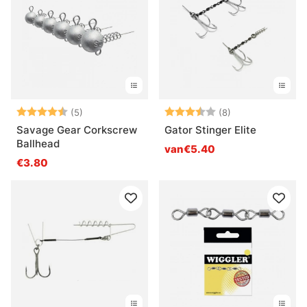
Beoordeling:
4.6 uit 5 sterren
Beoordeling:
3.8 uit 5 sterre
(5)
(8)
Savage Gear Corkscrew
Gator Stinger Elite
Ballhead
van€5.40
€3.80