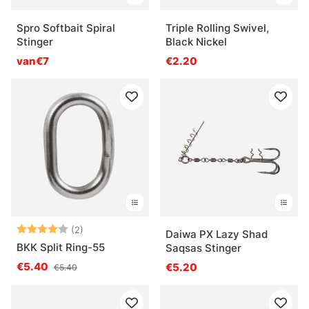
Spro Softbait Spiral
Triple Rolling Swivel,
Stinger
Black Nickel
van€7
€2.20
Beoordeling:
4.0 uit 5 sterren
(2)
Daiwa PX Lazy Shad
BKK Split Ring-55
Saqsas Stinger
€5.40
€5.20
€5.40