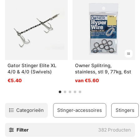
je je eigen stingers of kunstaas gaan maken? Kom naar de
winkel en we laten je zien hoe je je eigen kunstaas maakt.
Gator Stinger Elite XL
Owner Splitring,
4/0 & 4/0 (Swivels)
stainless, stl 9, 77kg, 6st
€5.40
van €5.60
Categorieën
Stinger-accessoires
Stingers
Filter
382
Producten