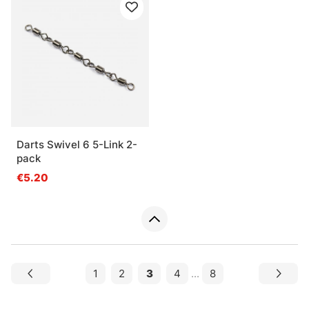
Darts Swivel 6 5-Link 2-
pack
€5.20
1
2
3
4
...
8