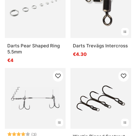
Darts Pear Shaped Ring
Darts Trevägs Intercross
5.5mm
€4.30
€4
Beoordeling:
4.0 uit 5 sterren
(3)