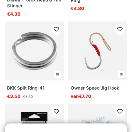
Ring
Stinger
€4.80
€4.30
BKK Split Ring-41
Owner Speed Jig Hook
€3.50
van€7.70
€3.50