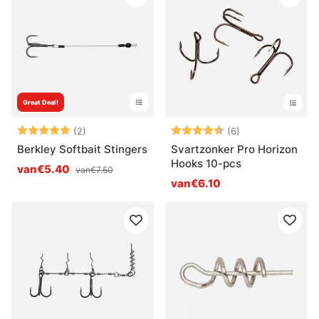
Great Deal!
Beoordeling:
5.0 uit 5 sterren
Beoordeling:
4.8 uit 5 sterre
(2)
(6)
Berkley Softbait Stingers
Svartzonker Pro Horizon
Hooks 10-pcs
van€5.40
van€7.50
van€6.10