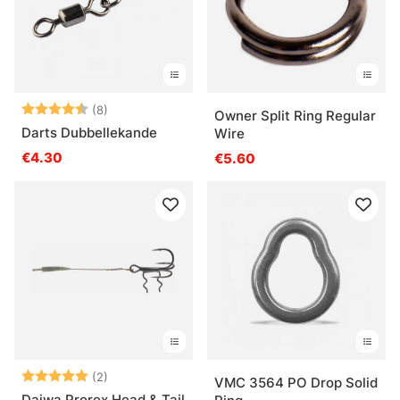
Beoordeling:
4.4 uit 5 sterren
(8)
Owner Split Ring Regular
Darts Dubbellekande
Wire
€4.30
€5.60
Beoordeling:
5.0 uit 5 sterren
(2)
VMC 3564 PO Drop Solid
Daiwa Prorex Head & Tail