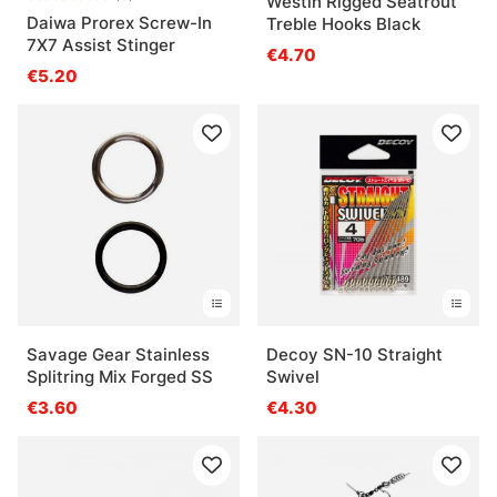
Westin Rigged Seatrout
Daiwa Prorex Screw-In
Treble Hooks Black
7X7 Assist Stinger
€4.70
€5.20
Savage Gear Stainless
Decoy SN-10 Straight
Splitring Mix Forged SS
Swivel
€3.60
€4.30