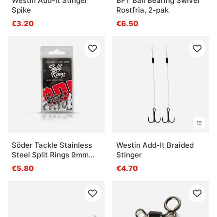
Westin Add-It Stinger
BFT Ball Bearing Swivel
Spike
Rostfria, 2-pak
€3.20
€6.50
Söder Tackle Stainless
Westin Add-It Braided
Steel Split Rings 9mm
Stinger
(20pcs)
€5.80
€4.70