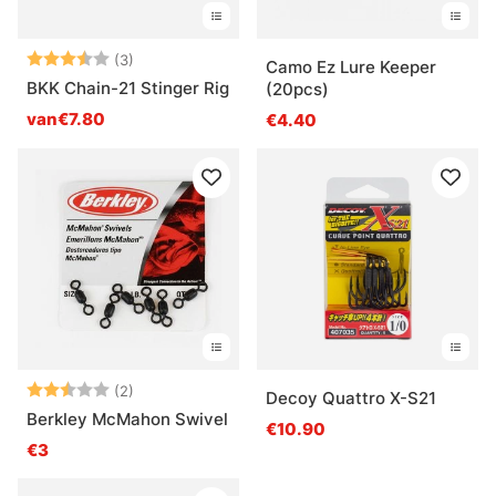
Beoordeling:
3.7 uit 5 sterren
(3)
Camo Ez Lure Keeper
BKK Chain-21 Stinger Rig
(20pcs)
van€7.80
€4.40
Beoordeling:
2.5 uit 5 sterren
(2)
Decoy Quattro X-S21
Berkley McMahon Swivel
€10.90
€3