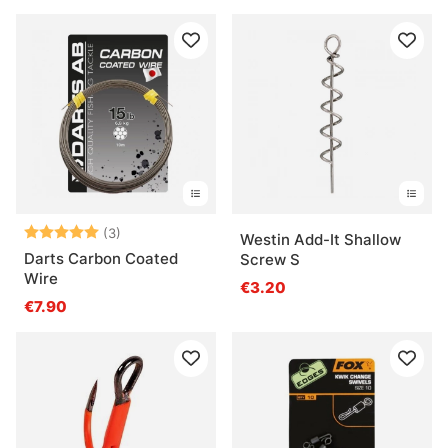
Beoordeling:
5.0 uit 5 sterren
(3)
Westin Add-It Shallow
Darts Carbon Coated
Screw S
Wire
€3.20
€7.90