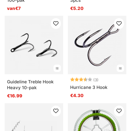
100-pak
3pcs
van€7
€5.20
Beoordeling:
3.7 uit 5 sterre
(3)
Guideline Treble Hook
Hurricane 3 Hook
Heavy 10-pak
€4.30
€16.99