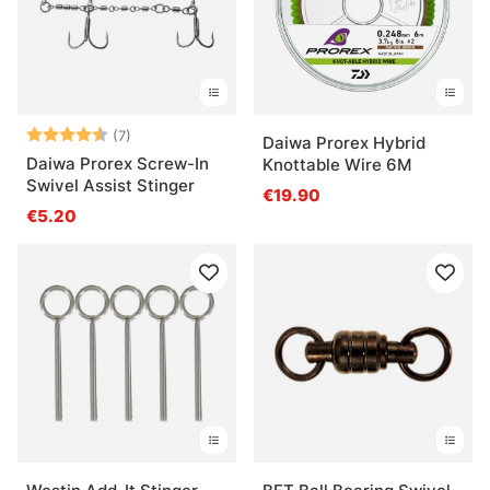
Beoordeling:
4.1 uit 5 sterren
(7)
Daiwa Prorex Hybrid
Daiwa Prorex Screw-In
Knottable Wire 6M
Swivel Assist Stinger
€19.90
€5.20