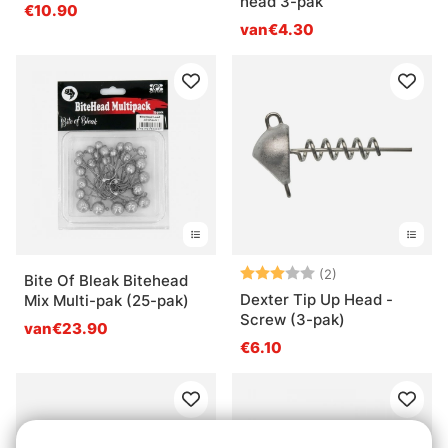
head 3-pak
€10.90
van€4.30
Beoordeling:
3.0 uit 5 sterre
(2)
Bite Of Bleak Bitehead
Dexter Tip Up Head -
Mix Multi-pak (25-pak)
Screw (3-pak)
van€23.90
€6.10