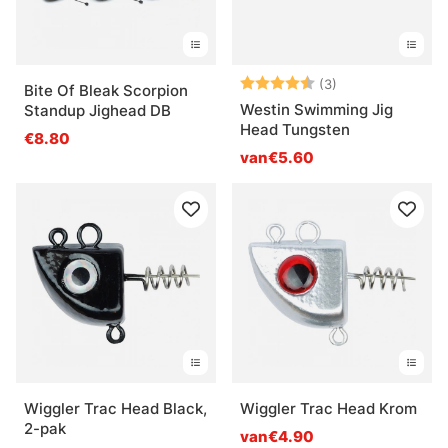
Beoordeling:
4.7 uit 5 sterre
(3)
Bite Of Bleak Scorpion
Westin Swimming Jig
Standup Jighead DB
Head Tungsten
€8.80
van€5.60
Wiggler Trac Head Black,
Wiggler Trac Head Krom
2-pak
van€4.90