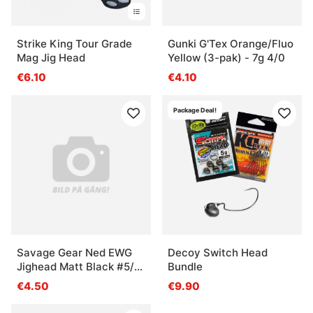
Strike King Tour Grade
Gunki G'Tex Orange/Fluo
Mag Jig Head
Yellow (3-pak) - 7g 4/0
€6.10
€4.10
Package Deal!
Savage Gear Ned EWG
Decoy Switch Head
Jighead Matt Black #5/0
Bundle
7g (3-pak)
€4.50
€9.90