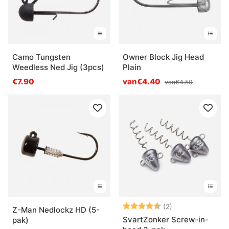
Camo Tungsten
Owner Block Jig Head
Weedless Ned Jig (3pcs)
Plain
€7.90
van€4.40
van€4.50
Beoordeling:
4.5 uit 5 sterre
(2)
Z-Man Nedlockz HD (5-
SvartZonker Screw-in-
pak)