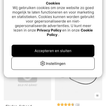
Cookies
Wij gebruiken cookies om onze website zo goed
mogelijk te laten functioneren en voor marketing
en statistieken. Cookies kunnen worden gebruikt
voor gepersonaliseerde en niet-
gepersonaliseerde advertenties. U kunt meer
lezen in onze
Privacy Policy
en in onze
Cookie
Policy
.
Z-Man Finesse Shroomz
Z-man OG Mushroom
Jigheads 0,9g (4pcs) -
€7.90
Blue
€5.90
Accepteren en sluiten
Instellingen
Beoordeling:
4.7 uit 5 sterre
(3)