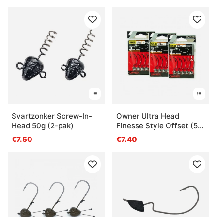
Svartzonker Screw-In-
Owner Ultra Head
Head 50g (2-pak)
Finesse Style Offset (5-
pak)
€7.50
€7.40