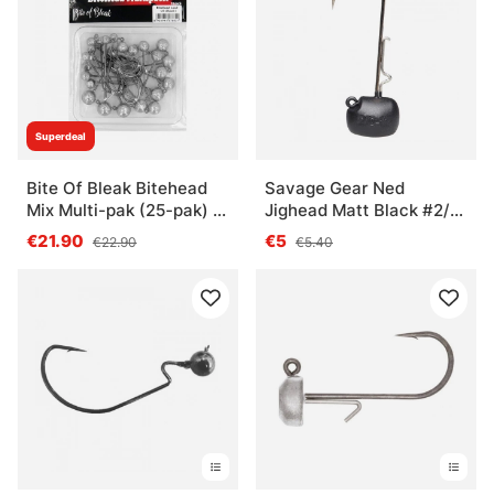
Superdeal
Bite Of Bleak Bitehead
Savage Gear Ned
Mix Multi-pak (25-pak) -
Jighead Matt Black #2/0
5/0
12g (3-pak)
€21.90
€5
€22.90
€5.40