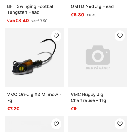
BFT Swinging Football
OMTD Ned Jig Head
Tungsten Head
€6.30
€6.30
van€3.40
van€3.50
VMC Ori-Jig X3 Minnow -
VMC Rugby Jig
7g
Chartreuse - 11g
€7.20
€9