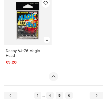
Decoy VJ-76 Magic
Head
€5.20
1
...
4
5
6