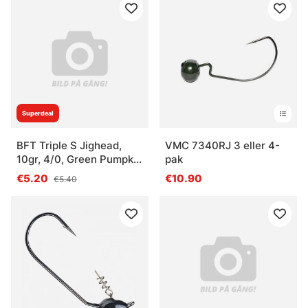
Superdeal
BFT Triple S Jighead,
VMC 7340RJ 3 eller 4-
10gr, 4/0, Green Pumpkin
pak
- 3pcs
€5.20
€10.90
€5.40