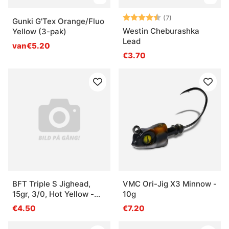
Beoordeling:
4.6 uit 5 sterre
(7)
Gunki G'Tex Orange/Fluo
Westin Cheburashka
Yellow (3-pak)
Lead
van€5.20
€3.70
BFT Triple S Jighead,
VMC Ori-Jig X3 Minnow -
15gr, 3/0, Hot Yellow -
10g
2pcs
€4.50
€7.20