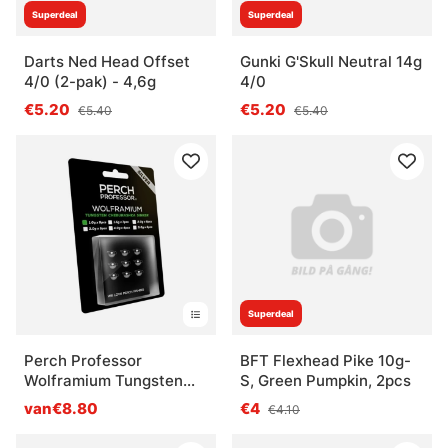
Superdeal
Superdeal
Darts Ned Head Offset
Gunki G'Skull Neutral 14g
4/0 (2-pak) - 4,6g
4/0
€5.20
€5.20
€5.40
€5.40
Superdeal
Perch Professor
BFT Flexhead Pike 10g-
Wolframium Tungsten
S, Green Pumpkin, 2pcs
Cheburashka Sinker
van€8.80
€4
€4.10