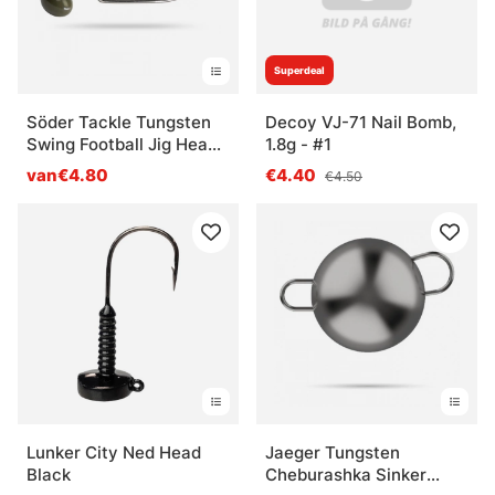
Superdeal
Söder Tackle Tungsten
Decoy VJ-71 Nail Bomb,
Swing Football Jig Head
1.8g - #1
Green, 1pcs
van€4.80
€4.40
€4.50
Lunker City Ned Head
Jaeger Tungsten
Black
Cheburashka Sinker