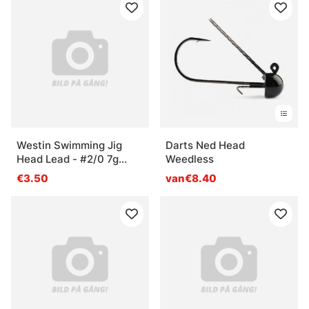
Westin Swimming Jig
Darts Ned Head
Head Lead - #2/0 7g
Weedless
Black Nickel (3-pack)
€3.50
van€8.40