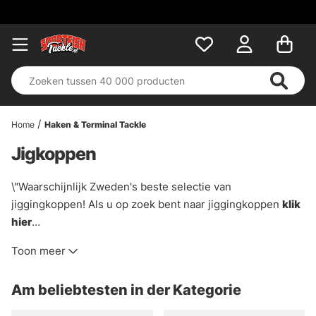
Home
Haken & Terminal Tackle
Jigkoppen
\"Waarschijnlijk Zweden's beste selectie van
jiggingkoppen! Als u op zoek bent naar jiggingkoppen
klik
hier
Toon meer
Hier vindt u een breed scala aan jiggingkoppen voor zowel
de visserij, baars en zeebaars, zeevissen, verticaal vissen,
Am beliebtesten in der Kategorie
ondiep of diep. Als het om jigs gaat heeft iedereen zijn
eigen favoriet, daarom zorgen we ervoor dat we een