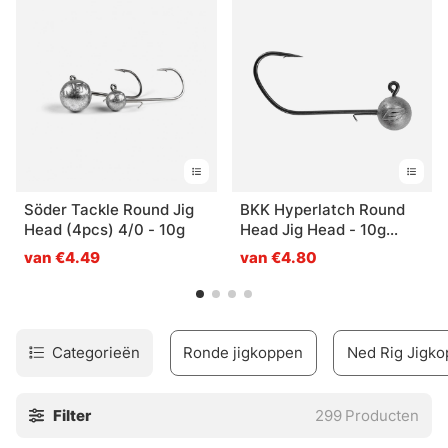
uitzonderlijk groot assortiment op voorraad hebben.
Mocht er toch nog iets zijn dat u wilt hebben maar niet op
de site kunt vinden, aarzel dan niet om contact op te
nemen met de winkel of onze klantenservice!\"
Söder Tackle Round Jig
BKK Hyperlatch Round
Head (4pcs) 4/0 - 10g
Head Jig Head - 10g
#3/0 (3-pack)
van €4.49
van €4.80
Categorieën
Ronde jigkoppen
Ned Rig Jigk
Filter
299
Producten