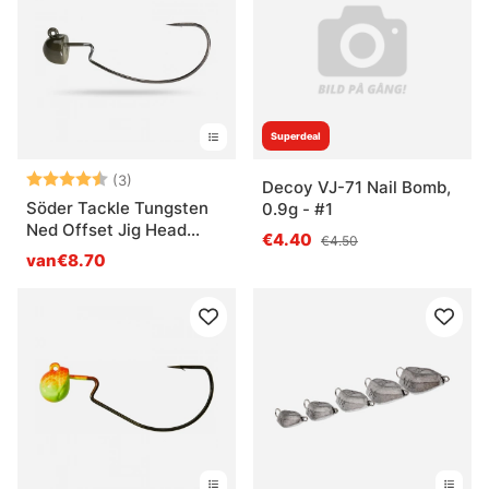
Superdeal
Beoordeling:
4.7 uit 5 sterren
(3)
Decoy VJ-71 Nail Bomb,
Söder Tackle Tungsten
0.9g - #1
Ned Offset Jig Head
€4.40
€4.50
Green
van€8.70