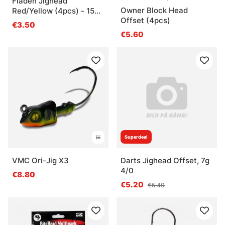
Fladen Jighead
Owner Block Head
Red/Yellow (4pcs) - 15g,
Offset (4pcs)
4/0
€3.50
€5.60
Superdeal
VMC Ori-Jig X3
Darts Jighead Offset, 7g
4/0
€8.80
€5.20
€5.40