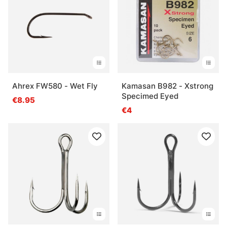
Ahrex FW580 - Wet Fly
Kamasan B982 - Xstrong
Specimed Eyed
€8.95
€4