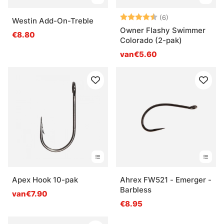
Beoordeling:
4.3 uit 5 sterre
(6)
Westin Add-On-Treble
Owner Flashy Swimmer
€8.80
Colorado (2-pak)
van€5.60
Apex Hook 10-pak
Ahrex FW521 - Emerger -
Barbless
van€7.90
€8.95