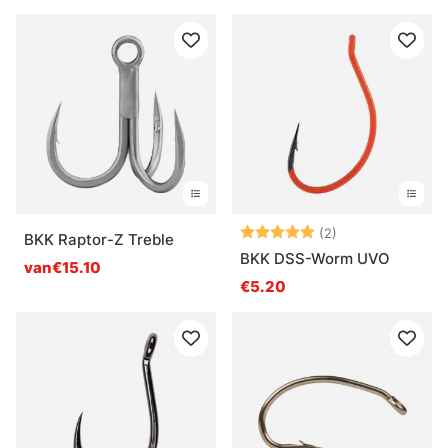
Beoordeling:
5.0 uit 5 sterre
(2)
BKK Raptor-Z Treble
BKK DSS-Worm UVO
van€15.10
€5.20