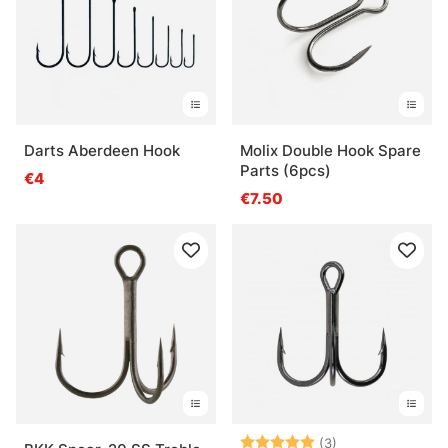
Darts Aberdeen Hook
Molix Double Hook Spare
Parts (6pcs)
€4
€7.50
Beoordeling:
5.0 uit 5 sterre
(3)