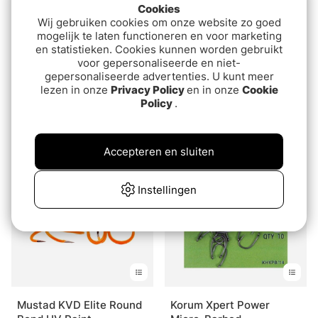
Cookies
Wij gebruiken cookies om onze website zo goed
mogelijk te laten functioneren en voor marketing
en statistieken. Cookies kunnen worden gebruikt
voor gepersonaliseerde en niet-
gepersonaliseerde advertenties. U kunt meer
lezen in onze
Privacy Policy
en in onze
Cookie
Ryugi Pierce Hook TC
Ahrex PR374 - 90
Policy
.
Degree Bent Jig
van€4.50
van€4.50
Streamer
€8.95
Accepteren en sluiten
Instellingen
Mustad KVD Elite Round
Korum Xpert Power