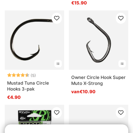
€15.90
Beoordeling:
4.8 uit 5 sterren
(5)
Owner Circle Hook Super
Mustad Tuna Circle
Muto X-Strong
Hooks 3-pak
van€10.90
€4.90