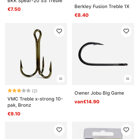
BKK Spear-20 SS Treble
Berkley Fusion Treble 1X
€7.50
€8.40
Beoordeling:
3.0 uit 5 sterren
(2)
Owner Jobu Big Game
VMC Treble x-strong 10-
van€14.90
pak, Bronz
€9.10