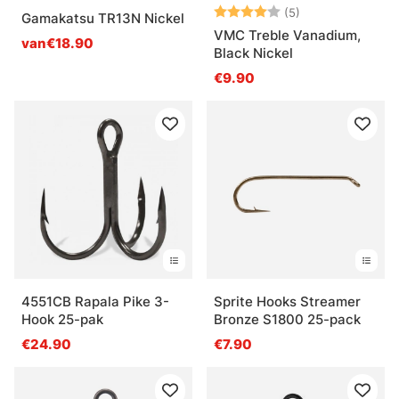
Beoordeling:
4.0 uit 5 sterre
(5)
Gamakatsu TR13N Nickel
VMC Treble Vanadium,
van€18.90
Black Nickel
€9.90
4551CB Rapala Pike 3-
Sprite Hooks Streamer
Hook 25-pak
Bronze S1800 25-pack
€24.90
€7.90