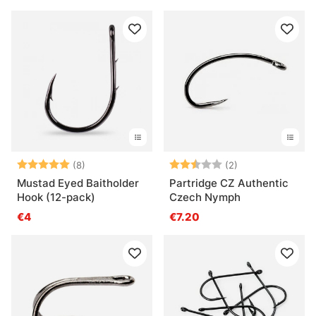
Beoordeling:
5.0 uit 5 sterren
Beoordeling:
2.5 uit 5 sterre
(8)
(2)
Mustad Eyed Baitholder
Partridge CZ Authentic
Hook (12-pack)
Czech Nymph
€4
€7.20