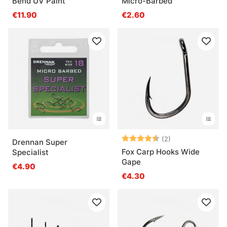
Bend UV Paint
Micro-Barbed
€11.90
€2.60
Beoordeling:
4.5 uit 5 sterre
(2)
Drennan Super
Fox Carp Hooks Wide
Specialist
Gape
€4.90
€4.30