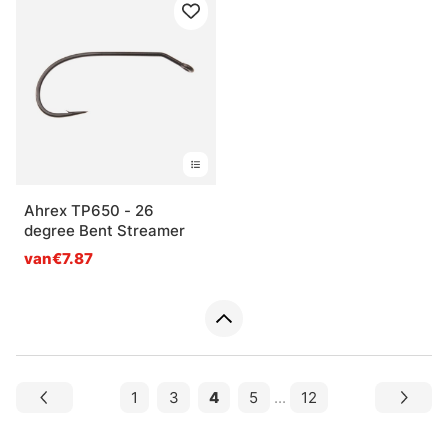
Ahrex TP650 - 26
degree Bent Streamer
van€7.87
1
3
4
5
...
12