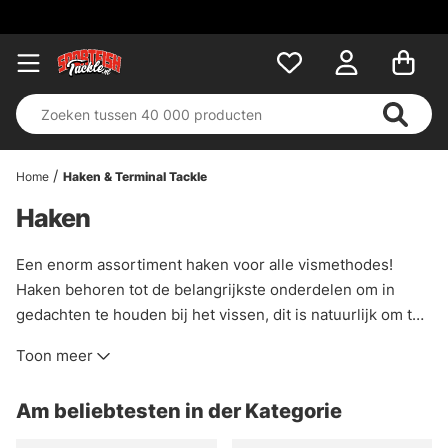
Home
Haken & Terminal Tackle
Haken
Een enorm assortiment haken voor alle vismethodes!
Haken behoren tot de belangrijkste onderdelen om in
gedachten te houden bij het vissen, dit is natuurlijk om te
voorkomen dat je vis in het water moet verbranden, de
Toon meer
veelgemaakte fout is vaak om kleine openingen te
gebruiken op je haken.
Am beliebtesten in der Kategorie
Wanneer het gaat om een standaard dreg raden wij