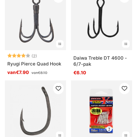
Beoordeling:
4.0 uit 5 sterren
(2)
Daiwa Treble DT 4600 -
Ryugi Pierce Quad Hook
6/7-pak
van€7.90
€6.10
van€8.10