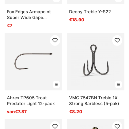
Fox Edges Armapoint
Decoy Treble Y-S22
Super Wide Gape
€18.90
Inturned Eye (10-pak)
€7
Ahrex TP605 Trout
VMC 7547BN Treble 1X
Predator Light 12-pack
Strong Barbless (5-pak)
van€7.87
€8.20