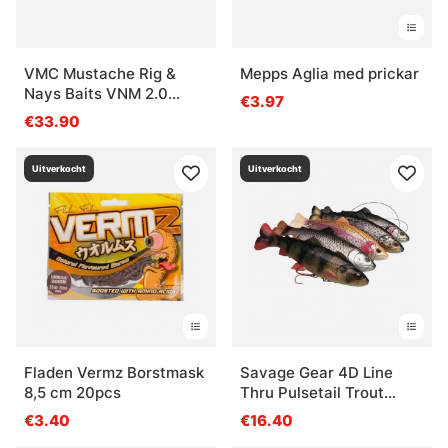
VMC Mustache Rig &
Mepps Aglia med prickar
Nays Baits VNM 2.0
€3.97
Bundle
€33.90
Uitverkocht
Uitverkocht
Fladen Vermz Borstmask
Savage Gear 4D Line
8,5 cm 20pcs
Thru Pulsetail Trout
16cm 51g
€3.40
€16.40