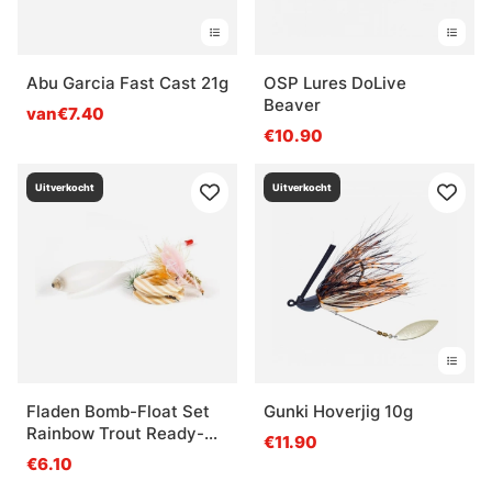
Abu Garcia Fast Cast 21g
OSP Lures DoLive
Beaver
van€7.40
€10.90
Uitverkocht
Uitverkocht
Fladen Bomb-Float Set
Gunki Hoverjig 10g
Rainbow Trout Ready-
€11.90
To-Fish
€6.10