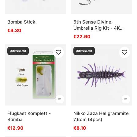
Bomba Stick
6th Sense Divine
Umbrella Rig Kit - 4K
€4.30
Shad
€22.90
Uitverkocht
Uitverkocht
Flugkast Komplett -
Nikko Zaza Hellgrammite
Bomba
7,6cm (4pcs)
€12.90
€8.10