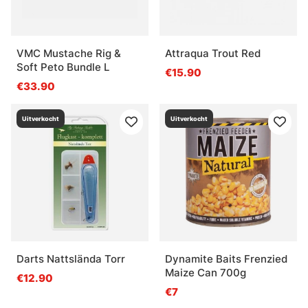
VMC Mustache Rig &
Attraqua Trout Red
Soft Peto Bundle L
€15.90
€33.90
Uitverkocht
Uitverkocht
Darts Nattslända Torr
Dynamite Baits Frenzied
Maize Can 700g
€12.90
€7