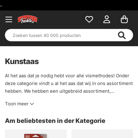
Kunstaas
Al het aas dat je nodig hebt voor alle vismethodes! Onder
deze categorie vindt u al het aas dat wij in ons assortiment
hebben. We hebben een uitgebreid assortiment,
standaard maar ook meer ongebruikelijke modellen en
Toon meer
fabrikanten. Wij van Sportfishtackle vinden dat aas tot het
leukste wat er is behoort en dat is goed terug te zien in
Am beliebtesten in der Kategorie
deze categorie!