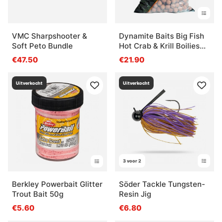
VMC Sharpshooter &
Dynamite Baits Big Fish
Soft Peto Bundle
Hot Crab & Krill Boilies
1,8kg
€47.50
€21.90
Uitverkocht
Uitverkocht
3 voor 2
Berkley Powerbait Glitter
Söder Tackle Tungsten-
Trout Bait 50g
Resin Jig
€5.60
€6.80