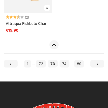
Beoordeling:
3.5 uit 5 sterren
(2)
Attraqua Fiskbete Char
€15.90
1
...
72
73
74
...
89