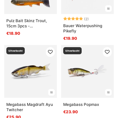
Beoordeling:
5.0 uit 5 sterre
(2)
Pulz Bait Skinz Trout,
Bauer Waterpushing
15cm 3pcs -
Pikefly
Brown/Rainbow/Char
€18.90
€19.90
Uitverkocht
Uitverkocht
Megabass Magdraft Ayu
Megabass Popmax
Twitcher
€23.90
€25.90