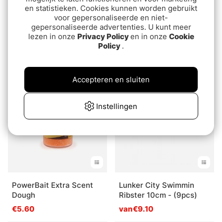
en statistieken. Cookies kunnen worden gebruikt
voor gepersonaliseerde en niet-
gepersonaliseerde advertenties. U kunt meer
lezen in onze
Privacy Policy
en in onze
Cookie
Adusta Forcemix 20,5cm,
Fish Arrow Flash J
Policy
.
43g
Huddle
€25.90
€9
Accepteren en sluiten
Uitverkocht
Uitverkocht
Instellingen
PowerBait Extra Scent
Lunker City Swimmin
Dough
Ribster 10cm - (9pcs)
€5.60
van€9.10