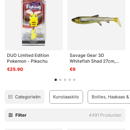
DUO Limited Edition
Savage Gear 3D
Pokemon - Pikachu
Whitefish Shad 27cm,
152g - Hugo
€25.90
€9
Categorieën
Kunstaaskits
Boilies, Haakaas 
Filter
4491
Producten