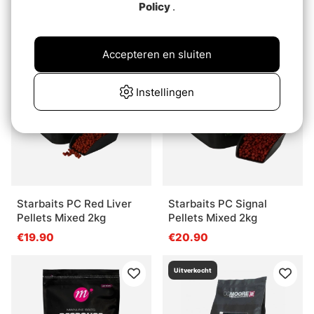
Policy
.
Ultramix
Mango Pellets Mixed 2kg
€9.70
€20.90
Accepteren en sluiten
Instellingen
Starbaits PC Red Liver
Starbaits PC Signal
Pellets Mixed 2kg
Pellets Mixed 2kg
€19.90
€20.90
Uitverkocht