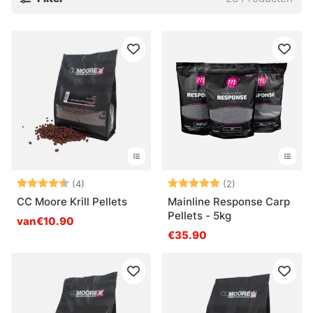
Beoordeling:
4.5 uit 5 sterren
Beoordeling:
5.0 uit 5 sterre
(4)
(2)
CC Moore Krill Pellets
Mainline Response Carp
Pellets - 5kg
van€10.90
€35.90