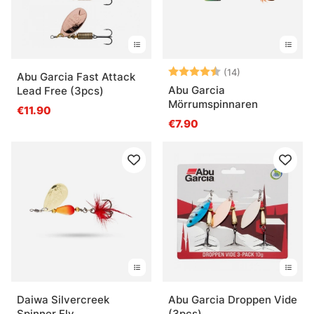
Beoordeling:
4.8 uit 5 sterr
(14)
Abu Garcia Fast Attack
Abu Garcia
Lead Free (3pcs)
Mörrumspinnaren
€11.90
€7.90
Daiwa Silvercreek
Abu Garcia Droppen Vide
Spinner Fly
(3pcs)