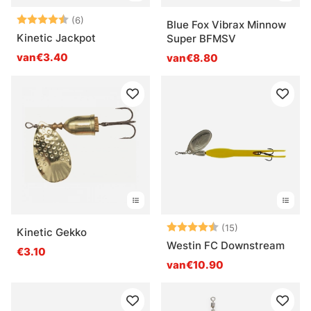
Beoordeling:
4.5 uit 5 sterren
(6)
Blue Fox Vibrax Minnow
Kinetic Jackpot
Super BFMSV
van€3.40
van€8.80
Beoordeling:
4.5 uit 5 sterr
(15)
Kinetic Gekko
Westin FC Downstream
€3.10
van€10.90