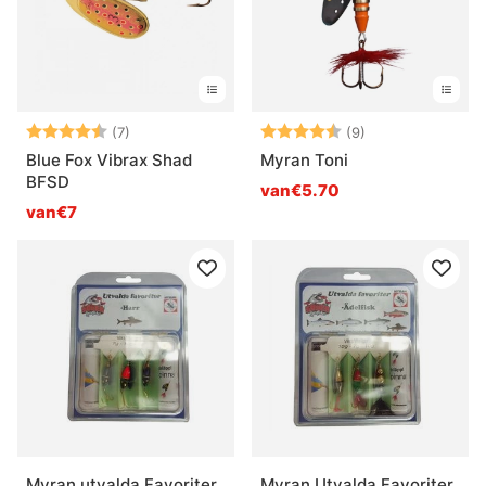
Beoordeling:
4.7 uit 5 sterren
Beoordeling:
4.6 uit 5 sterre
(7)
(9)
Blue Fox Vibrax Shad
Myran Toni
BFSD
van€5.70
van€7
Myran utvalda Favoriter
Myran Utvalda Favoriter