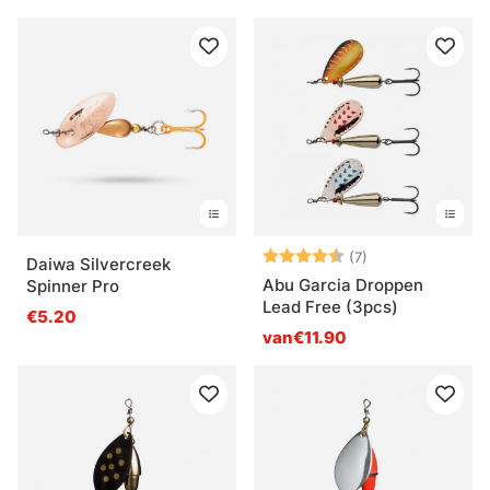
Beoordeling:
4.1 uit 5 sterren
(7)
Daiwa Silvercreek
Abu Garcia Droppen
Spinner Pro
Lead Free (3pcs)
€5.20
van€11.90