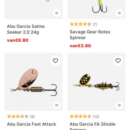
Beoordeling:
4.3 uit 5 sterre
(7)
Abu Garcia Salmo
Savage Gear Rotex
Seeker 2.0 24g
Spinner
van€8.80
van€3.80
Beoordeling:
3.9 uit 5 sterren
Beoordeling:
4.3 uit 5 sterr
(8)
(10)
Abu Garcia Fast Attack
Abu Garcia FA Stickle
Spinner