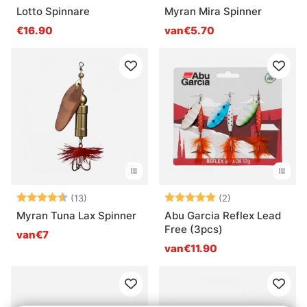
Lotto Spinnare
Myran Mira Spinner
€16.90
van€5.70
Beoordeling:
4.4 uit 5 sterren
Beoordeling:
5.0 uit 5 sterre
(13)
(2)
Myran Tuna Lax Spinner
Abu Garcia Reflex Lead
Free (3pcs)
van€7
van€11.90