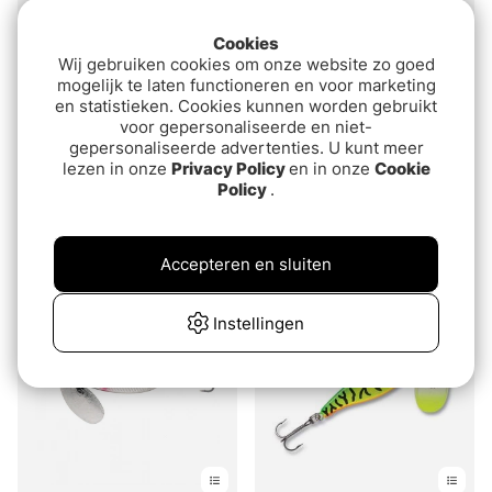
Cookies
Wij gebruiken cookies om onze website zo goed
mogelijk te laten functioneren en voor marketing
en statistieken. Cookies kunnen worden gebruikt
voor gepersonaliseerde en niet-
gepersonaliseerde advertenties. U kunt meer
lezen in onze
Privacy Policy
en in onze
Cookie
Beoordeling:
4.5 uit 5 sterren
Beoordeling:
5.0 uit 5 sterre
(13)
(4)
Policy
.
Abu Garcia Reflex White
Abu Garcia Droppen
Maxi
van€5.20
€7.50
Accepteren en sluiten
Instellingen