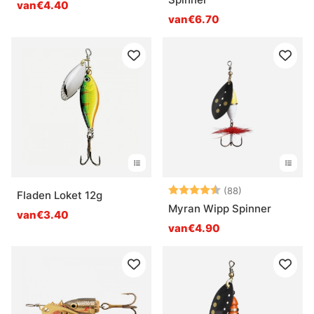
van€4.40
van€6.70
Beoordeling:
4.6 uit 5 sterr
(88)
Fladen Loket 12g
Myran Wipp Spinner
van€3.40
van€4.90