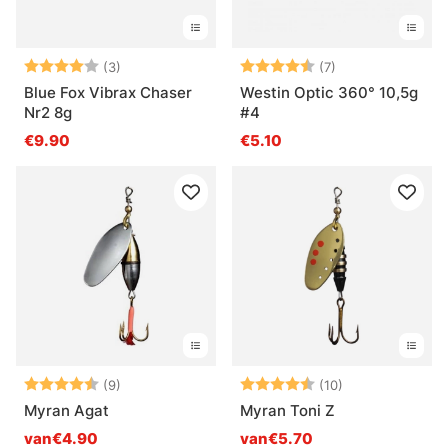
Beoordeling:
4.0 uit 5 sterren
Beoordeling:
4.6 uit 5 sterre
(3)
(7)
Blue Fox Vibrax Chaser
Westin Optic 360° 10,5g
Nr2 8g
#4
€9.90
€5.10
Beoordeling:
4.7 uit 5 sterren
Beoordeling:
4.7 uit 5 sterr
(9)
(10)
Myran Agat
Myran Toni Z
van€4.90
van€5.70