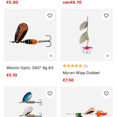
€5.80
van€6.70
Beoordeling:
5.0 uit 5 sterre
(5)
Westin Optic 360° 8g #3
Myran Wipp Dubbel
€5.10
€7.50