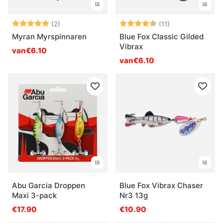
Beoordeling:
5.0 uit 5 sterren
Beoordeling:
4.7 uit 5 sterre
(2)
(11)
Myran Myrspinnaren
Blue Fox Classic Gilded
Vibrax
van€6.10
van€6.10
Abu Garcia Droppen
Blue Fox Vibrax Chaser
Maxi 3-pack
Nr3 13g
€17.90
€10.90