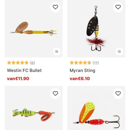
Beoordeling:
5.0 uit 5 sterren
Beoordeling:
4.9 uit 5 sterre
(6)
(11)
Westin FC Bullet
Myran Sting
van€11.90
van€6.10