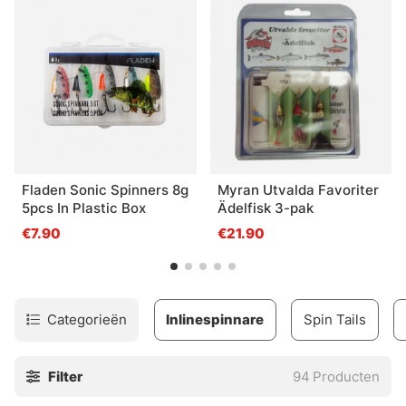
Fladen Sonic Spinners 8g
Myran Utvalda Favoriter
5pcs In Plastic Box
Ädelfisk 3-pak
€7.90
€21.90
Categorieën
Inlinespinnare
Spin Tails
Filter
94
Producten