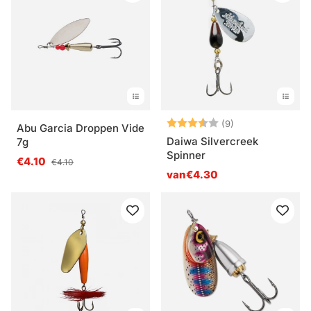
Beoordeling:
3.4 uit 5 sterre
(9)
Abu Garcia Droppen Vide
Daiwa Silvercreek
7g
Spinner
€4.10
€4.10
van€4.30