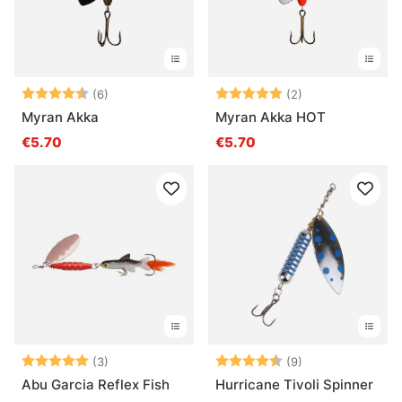
Beoordeling:
4.5 uit 5 sterren
Beoordeling:
5.0 uit 5 sterre
(6)
(2)
Myran Akka
Myran Akka HOT
€5.70
€5.70
Beoordeling:
5.0 uit 5 sterren
Beoordeling:
4.4 uit 5 sterre
(3)
(9)
Abu Garcia Reflex Fish
Hurricane Tivoli Spinner