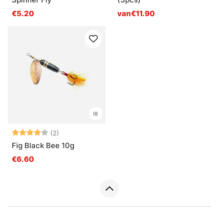
€5.20
van€11.90
Beoordeling:
4.0 uit 5 sterren
(2)
Fig Black Bee 10g
€6.60