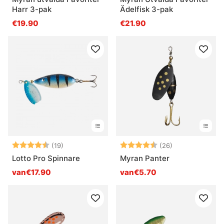
Harr 3-pak
Ädelfisk 3-pak
€19.90
€21.90
Beoordeling:
4.7 uit 5 sterren
Beoordeling:
4.7 uit 5 sterr
(19)
(26)
Lotto Pro Spinnare
Myran Panter
van€17.90
van€5.70