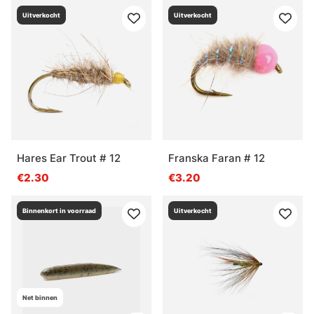
Uitverkocht
Uitverkocht
Hares Ear Trout # 12
Franska Faran # 12
€2.30
€3.20
Binnenkort in voorraad
Uitverkocht
Net binnen