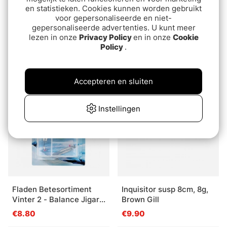
en statistieken. Cookies kunnen worden gebruikt
voor gepersonaliseerde en niet-
gepersonaliseerde advertenties. U kunt meer
lezen in onze
Privacy Policy
en in onze
Cookie
W Zonker Natural
Superpuppa Fiery Brown
Policy
.
# 12
€7.20
€2.50
Accepteren en sluiten
Uitverkocht
Uitverkocht
Instellingen
Fladen Betesortiment
Inquisitor susp 8cm, 8g,
Vinter 2 - Balance Jigar
Brown Gill
Vertikalpirkar
€8.80
€9.90