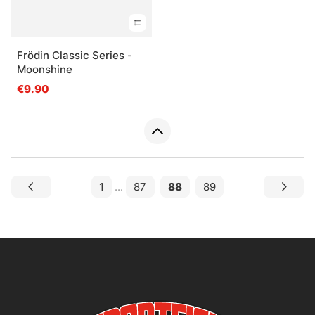
Frödin Classic Series -
Moonshine
€9.90
1
...
87
88
89