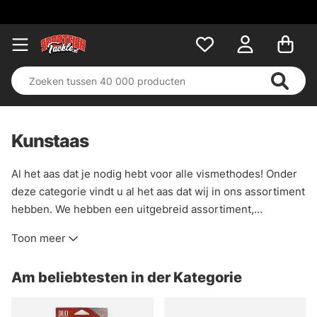
Kunstaas
Al het aas dat je nodig hebt voor alle vismethodes! Onder
deze categorie vindt u al het aas dat wij in ons assortiment
hebben. We hebben een uitgebreid assortiment,
standaard maar ook meer ongebruikelijke modellen en
Toon meer
fabrikanten. Wij van Sportfishtackle vinden dat aas tot het
leukste wat er is behoort en dat is goed terug te zien in
Am beliebtesten in der Kategorie
deze categorie!