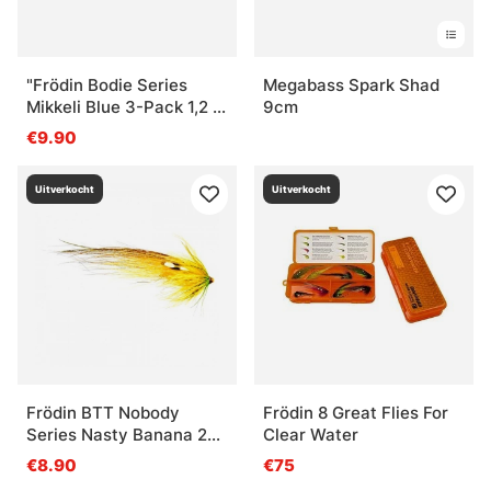
"Frödin Bodie Series
Megabass Spark Shad
Mikkeli Blue 3-Pack 1,2 &
9cm
3 cm"
€9.90
Uitverkocht
Uitverkocht
Frödin BTT Nobody
Frödin 8 Great Flies For
Series Nasty Banana 2
Clear Water
cm
€8.90
€75