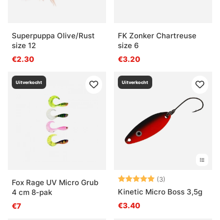
Superpuppa Olive/Rust
FK Zonker Chartreuse
size 12
size 6
€2.30
€3.20
Uitverkocht
Uitverkocht
Beoordeling:
5.0 uit 5 sterre
(3)
Fox Rage UV Micro Grub
Kinetic Micro Boss 3,5g
4 cm 8-pak
€3.40
€7