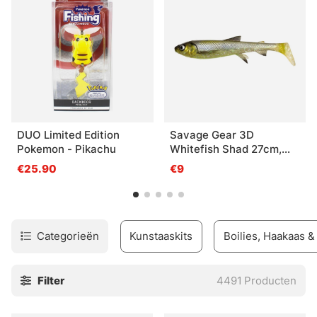
DUO Limited Edition
Savage Gear 3D
Pokemon - Pikachu
Whitefish Shad 27cm,
152g - Hugo
€25.90
€9
Categorieën
Kunstaaskits
Boilies, Haakaas 
Filter
4491
Producten