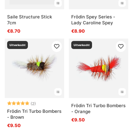
Saile Structure Stick
Frödin Spey Series -
7cm
Lady Caroline Spey
€8.70
€8.90
Uitverkocht
Uitverkocht
Beoordeling:
5.0 uit 5 sterren
(2)
Frödin Tri Turbo Bombers
Frödin Tri Turbo Bombers
- Orange
- Brown
€9.50
€9.50