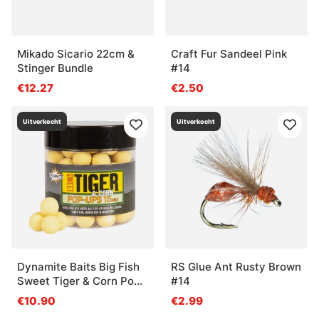
Mikado Sicario 22cm &
Craft Fur Sandeel Pink
Stinger Bundle
#14
€12.27
€2.50
Uitverkocht
Uitverkocht
Dynamite Baits Big Fish
RS Glue Ant Rusty Brown
Sweet Tiger & Corn Pop-
#14
ups 15mm
€10.90
€2.99