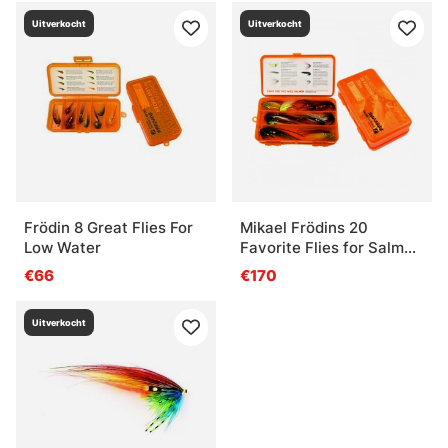
Uitverkocht
Uitverkocht
Frödin 8 Great Flies For
Mikael Frödins 20
Low Water
Favorite Flies for Salmon
& Sea Trout
€66
€170
Uitverkocht