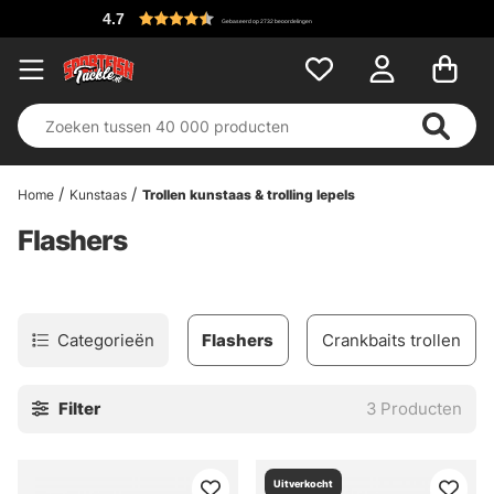
4.7
Gebaseerd op 2732 beoordelingen
Home
Kunstaas
Trollen kunstaas & trolling lepels
Flashers
Categorieën
Flashers
Crankbaits trollen
Filter
3
Producten
Uitverkocht