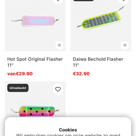
Hot Spot Original Flasher
Daiwa Bechold Flasher
11''
11''
van€29.90
€32.90
Uitverkocht
Cookies
Wij gebruiken cookies om onze website zo goed