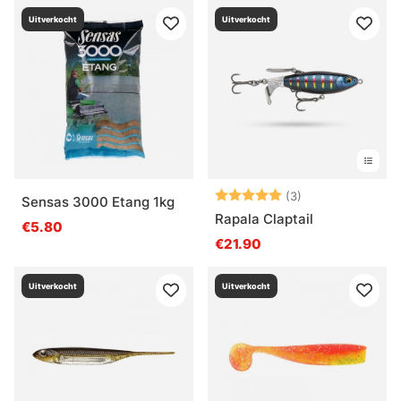
Uitverkocht
Uitverkocht
Beoordeling:
5.0 uit 5 sterre
(3)
Sensas 3000 Etang 1kg
Rapala Claptail
€5.80
€21.90
Uitverkocht
Uitverkocht