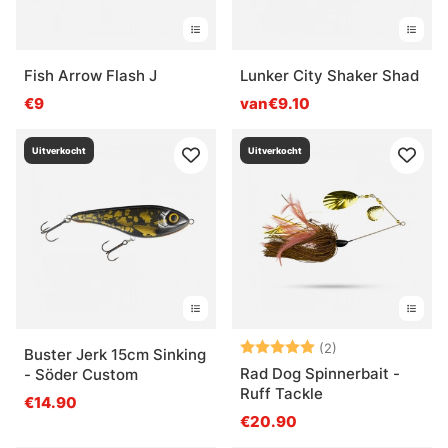
Fish Arrow Flash J
Lunker City Shaker Shad
€9
van€9.10
Uitverkocht
Uitverkocht
Beoordeling:
5.0 uit 5 sterre
(2)
Buster Jerk 15cm Sinking
Rad Dog Spinnerbait -
- Söder Custom
Ruff Tackle
€14.90
€20.90