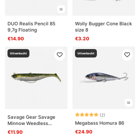
DUO Realis Pencil 85
Wolly Bugger Cone Black
9,7g Floating
size 8
€14.90
€3.20
Uitverkocht
Uitverkocht
Beoordeling:
5.0 uit 5 sterre
(2)
Savage Gear Savage
Megabass Homura 86
Minnow Weedless
12.5cm 28g Sinking 2+1 -
€24.90
€11.90
Green Silver