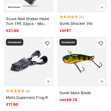
Net binnen
Beoordeling:
5.0 uit 5 sterre
(3)
Scout Ned Shaker Head
Gunki Shocker Vib
7cm TPE 32pcs - Mix
Pack
van€7
€21.90
Uitverkocht
Uitverkocht
Beoordeling:
4.3 uit 5 sterren
(6)
Gunki Muto Blade
Molix Supernato Frog R
van€9.70
€17.90