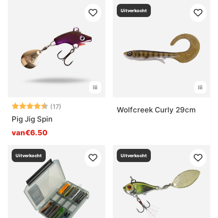
Uitverkocht
Beoordeling:
4.7 uit 5 sterren
(17)
Wolfcreek Curly 29cm
Pig Jig Spin
van€6.50
Uitverkocht
Uitverkocht