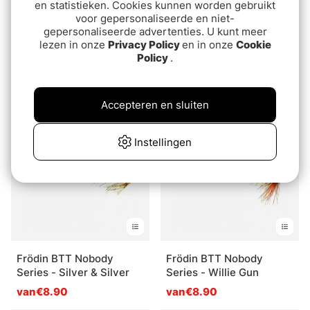
en statistieken. Cookies kunnen worden gebruikt
voor gepersonaliseerde en niet-
gepersonaliseerde advertenties. U kunt meer
lezen in onze
Privacy Policy
en in onze
Cookie
"Frödin 8 Great Flies for
"Frödin BTT Nobody
Policy
.
Big Sea Trout"
Series Nasty Banana"
€75
€9.50
Accepteren en sluiten
Instellingen
Frödin BTT Nobody
Frödin BTT Nobody
Series - Silver & Silver
Series - Willie Gun
van€8.90
van€8.90