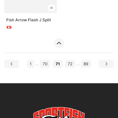
Fish Arrow Flash J Split
€9
1
...
70
71
72
...
89