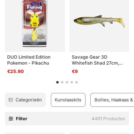
DUO Limited Edition
Savage Gear 3D
Pokemon - Pikachu
Whitefish Shad 27cm,
152g - Hugo
€25.90
€9
Categorieën
Kunstaaskits
Boilies, Haakaas 
Filter
4491
Producten