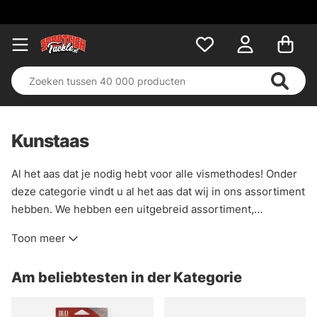
Kunstaas
Al het aas dat je nodig hebt voor alle vismethodes! Onder
deze categorie vindt u al het aas dat wij in ons assortiment
hebben. We hebben een uitgebreid assortiment,
standaard maar ook meer ongebruikelijke modellen en
Toon meer
fabrikanten. Wij van Sportfishtackle vinden dat aas tot het
leukste wat er is behoort en dat is goed terug te zien in
Am beliebtesten in der Kategorie
deze categorie!