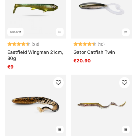
3 voor 2
Beoordeling:
4.7 uit 5 sterren
Beoordeling:
4.4 uit 5 sterr
(23)
(10)
Eastfield Wingman 21cm,
Gator Catfish Twin
80g
€20.90
€9