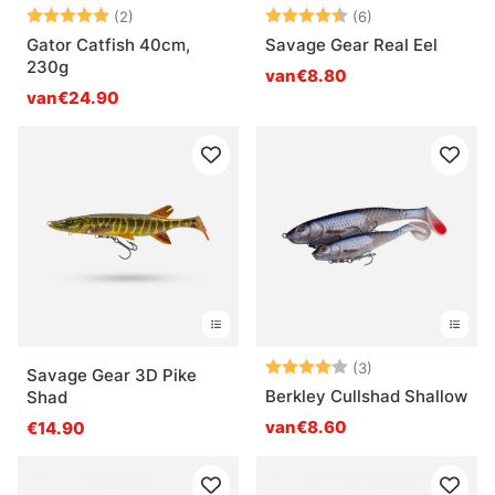
Beoordeling:
5.0 uit 5 sterren
Beoordeling:
4.3 uit 5 sterre
(2)
(6)
Gator Catfish 40cm,
Savage Gear Real Eel
230g
van€8.80
van€24.90
Beoordeling:
4.0 uit 5 sterre
(3)
Savage Gear 3D Pike
Berkley Cullshad Shallow
Shad
van€8.60
€14.90