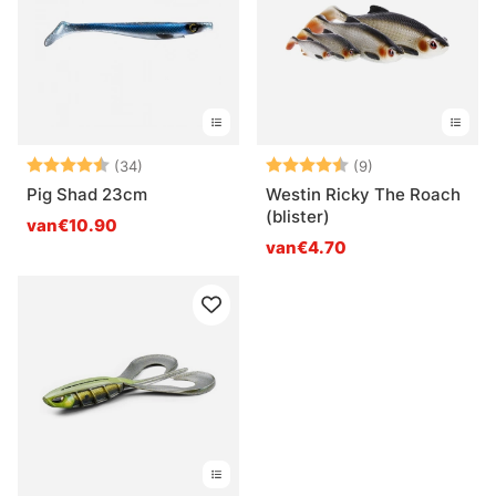
Beoordeling:
4.5 uit 5 sterren
Beoordeling:
4.8 uit 5 sterre
(34)
(9)
Pig Shad 23cm
Westin Ricky The Roach
(blister)
van€10.90
van€4.70