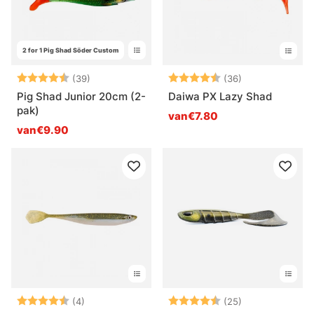
2 for 1 Pig Shad Söder Custom
Beoordeling:
4.7 uit 5 sterren
Beoordeling:
4.4 uit 5 sterr
(39)
(36)
Pig Shad Junior 20cm (2-
Daiwa PX Lazy Shad
pak)
van€7.80
van€9.90
Beoordeling:
4.5 uit 5 sterren
Beoordeling:
4.6 uit 5 sterr
(4)
(25)