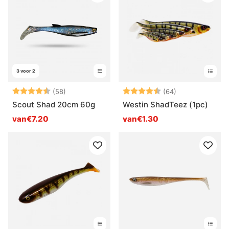
3 voor 2
Beoordeling:
4.5 uit 5 sterren
Beoordeling:
4.6 uit 5 sterr
(58)
(64)
Scout Shad 20cm 60g
Westin ShadTeez (1pc)
van€7.20
van€1.30