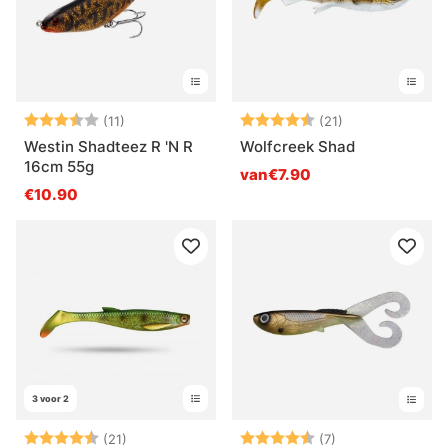
Beoordeling:
3.5 uit 5 sterren
Beoordeling:
4.7 uit 5 sterr
(11)
(21)
Westin Shadteez R 'N R
Wolfcreek Shad
16cm 55g
van€7.90
€10.90
3 voor 2
Beoordeling:
4.7 uit 5 sterren
Beoordeling:
4.6 uit 5 sterre
(21)
(7)