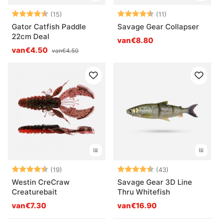
Beoordeling:
4.2 uit 5 sterren
Beoordeling:
4.5 uit 5 sterre
(15)
(11)
Gator Catfish Paddle
Savage Gear Collapser
22cm Deal
van€8.80
van€4.50
van€4.50
Beoordeling:
4.2 uit 5 sterren
Beoordeling:
4.4 uit 5 sterr
(19)
(43)
Westin CreCraw
Savage Gear 3D Line
Creaturebait
Thru Whitefish
van€7.30
van€16.90