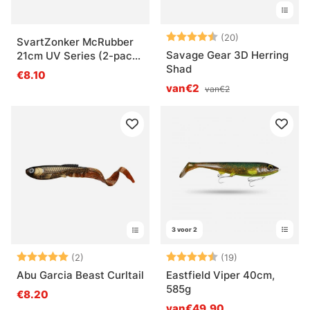
Beoordeling:
4.5 uit 5 sterr
(20)
SvartZonker McRubber
Savage Gear 3D Herring
21cm UV Series (2-pack)
Shad
- Herring
€8.10
van€2
van€2
3 voor 2
Beoordeling:
5.0 uit 5 sterren
Beoordeling:
4.8 uit 5 sterr
(2)
(19)
Abu Garcia Beast Curltail
Eastfield Viper 40cm,
585g
€8.20
van€49.90