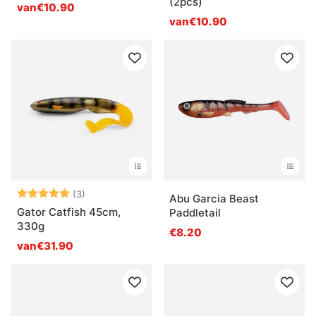
(2pcs)
van€10.90
van€10.90
Beoordeling:
5.0 uit 5 sterren
(3)
Abu Garcia Beast
Gator Catfish 45cm,
Paddletail
330g
€8.20
van€31.90