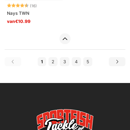
Beoordeling:
4.4 uit 5 sterren
(16)
Nays TWN
van€10.99
1
2
3
4
5