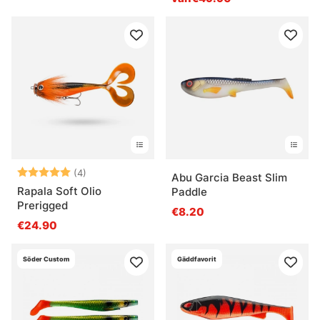
Beoordeling:
5.0 uit 5 sterren
(4)
Abu Garcia Beast Slim
Rapala Soft Olio
Paddle
Prerigged
€8.20
€24.90
Söder Custom
Gäddfavorit