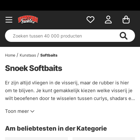
Home
Kunstaas
Softbaits
Snoek Softbaits
Er zijn altijd vliegen in de visserij, maar de rubber is hier
om te blijven. Je kunt gemakkelijk kiezen welke visserij je
wilt beoefenen door te wisselen tussen curlys, shadars en
swimbaits.
De rubbervisserij op onze Zweedse roofvissen
Toon meer
is een van de meest veelzijdige visserijen die je kunt
doen, je kunt snel en gemakkelijk de diepte en actie
Am beliebtesten in der Kategorie
variëren; je aas door af te wisselen tussen ratelgewichten,
schoep- en staartaas en alle verschillende technieken die