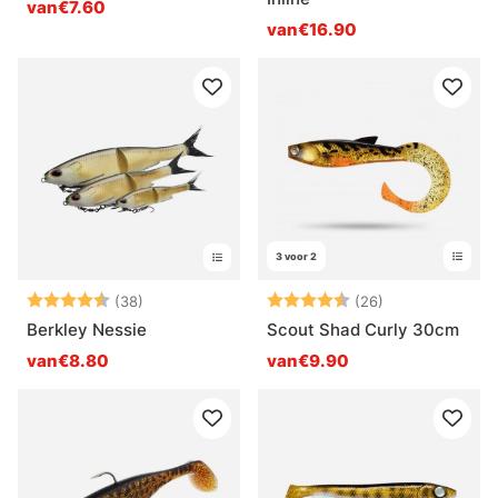
van€7.60
van€16.90
3 voor 2
Beoordeling:
4.5 uit 5 sterren
Beoordeling:
4.7 uit 5 sterr
(38)
(26)
Berkley Nessie
Scout Shad Curly 30cm
van€8.80
van€9.90