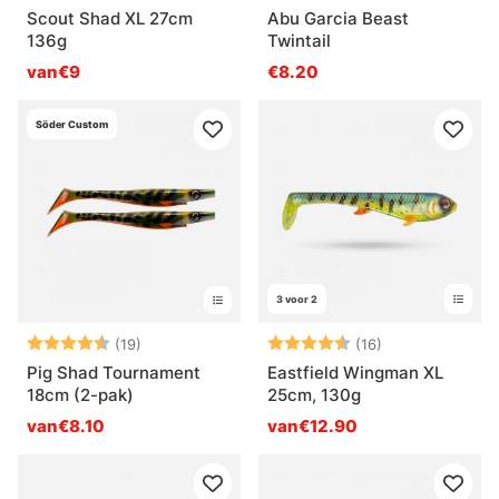
Scout Shad XL 27cm
Abu Garcia Beast
136g
Twintail
van€9
€8.20
Söder Custom
3 voor 2
Beoordeling:
4.7 uit 5 sterren
Beoordeling:
4.5 uit 5 sterr
(19)
(16)
Pig Shad Tournament
Eastfield Wingman XL
18cm (2-pak)
25cm, 130g
van€8.10
van€12.90