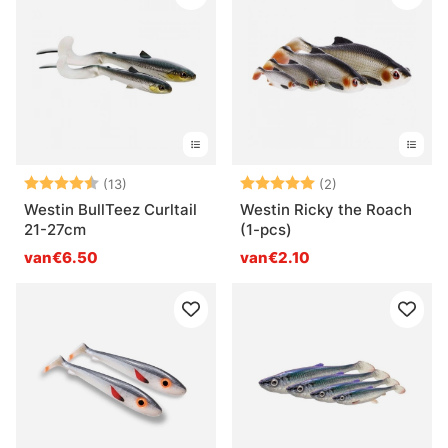
Beoordeling:
4.6 uit 5 sterren
Beoordeling:
5.0 uit 5 sterre
(13)
(2)
Westin BullTeez Curltail
Westin Ricky the Roach
21-27cm
(1-pcs)
van€6.50
van€2.10