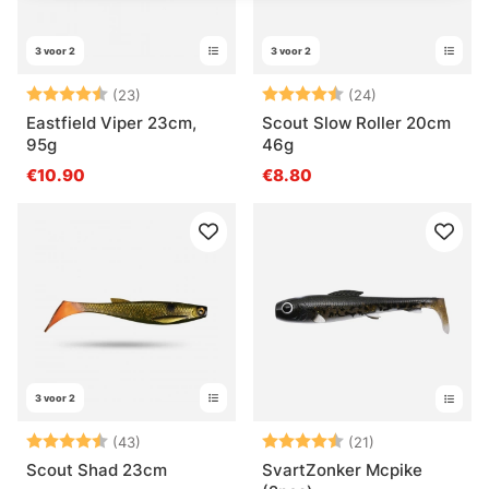
3 voor 2
3 voor 2
Beoordeling:
4.6 uit 5 sterren
Beoordeling:
4.7 uit 5 sterr
(23)
(24)
Eastfield Viper 23cm,
Scout Slow Roller 20cm
95g
46g
€10.90
€8.80
3 voor 2
Beoordeling:
4.7 uit 5 sterren
Beoordeling:
4.7 uit 5 sterr
(43)
(21)
Scout Shad 23cm
SvartZonker Mcpike