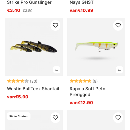
Strike Pro Gunslinger
Nays GHST
€3.40
van€10.99
€3.50
Beoordeling:
4.0 uit 5 sterren
Beoordeling:
5.0 uit 5 sterre
(20)
(8)
Westin BullTeez Shadtail
Rapala Soft Peto
Prerigged
van€5.90
van€12.90
Söder Custom