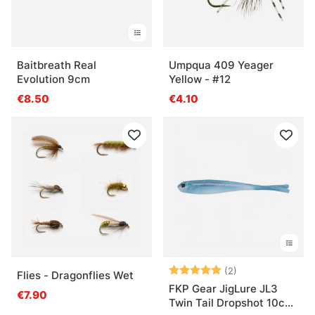
Baitbreath Real
Umpqua 409 Yeager
Evolution 9cm
Yellow - #12
€8.50
€4.10
Beoordeling:
5.0 uit 5 sterre
(2)
Flies - Dragonflies Wet
FKP Gear JigLure JL3
€7.90
Twin Tail Dropshot 10cm