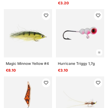
€3.20
Magic Minnow Yellow #4
Hurricane Triggy 1,7g
€8.10
€3.10