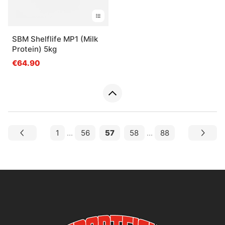
SBM Shelflife MP1 (Milk
Protein) 5kg
€64.90
1
...
56
57
58
...
88