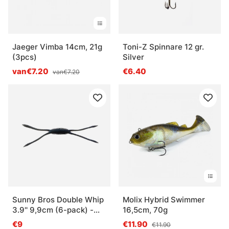
Jaeger Vimba 14cm, 21g
Toni-Z Spinnare 12 gr.
(3pcs)
Silver
van€7.20
€6.40
van€7.20
Sunny Bros Double Whip
Molix Hybrid Swimmer
3.9'' 9,9cm (6-pack) -
16,5cm, 70g
Sunny Parasite
€9
€11.90
€11.90