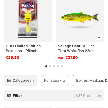
DUO Limited Edition
Savage Gear 3D Line
Pokemon - Pikachu
Thru Whitefish 22cm
107g MS - Fire Whitefish
€25.90
van €21.90
Categorieën
Kunstaaskits
Boilies, Haakaas 
Filter
4487
Producten