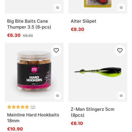
Big Bite Baits Cane
Alter Släpet
Thumper 3.5 (8-pcs)
€9.30
€6.30
€6.30
Beoordeling:
5.0 uit 5 sterren
(2)
Z-Man Stingerz 5cm
Mainline Hard Hookbaits
(8pcs)
18mm
€6.10
€10.90