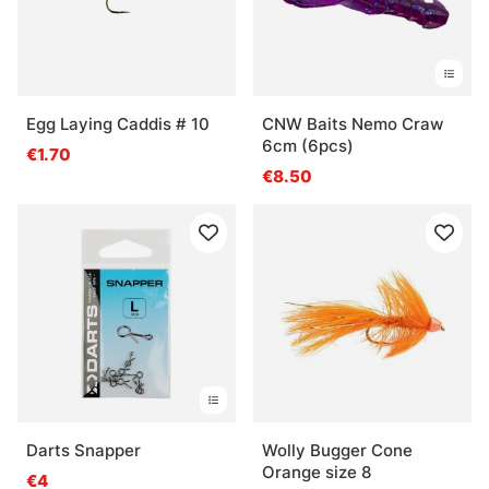
Egg Laying Caddis # 10
CNW Baits Nemo Craw
6cm (6pcs)
€1.70
€8.50
Darts Snapper
Wolly Bugger Cone
Orange size 8
€4