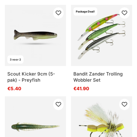
Package Deal!
3 voor 2
Scout Kicker 9cm (5-
Bandit Zander Trolling
pak) - Preyfish
Wobbler Set
€5.40
€41.90