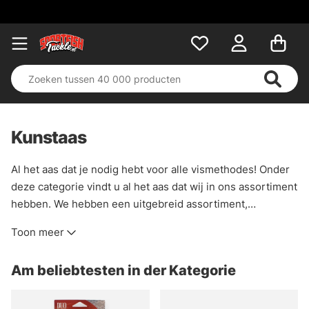
Kunstaas
Al het aas dat je nodig hebt voor alle vismethodes! Onder
deze categorie vindt u al het aas dat wij in ons assortiment
hebben. We hebben een uitgebreid assortiment,
standaard maar ook meer ongebruikelijke modellen en
Toon meer
fabrikanten. Wij van Sportfishtackle vinden dat aas tot het
leukste wat er is behoort en dat is goed terug te zien in
Am beliebtesten in der Kategorie
deze categorie!