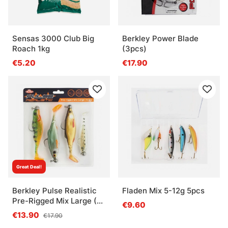
Sensas 3000 Club Big
Berkley Power Blade
Roach 1kg
(3pcs)
€5.20
€17.90
Great Deal!
Berkley Pulse Realistic
Fladen Mix 5-12g 5pcs
Pre-Rigged Mix Large (4-
€9.60
pack)
€13.90
€17.90