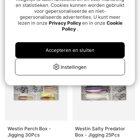
en statistieken. Cookies kunnen worden gebruikt
voor gepersonaliseerde en niet-
gepersonaliseerde advertenties. U kunt meer
lezen in onze
Privacy Policy
en in onze
Cookie
Policy
.
Spätta 12gr 68mm
Zander Pro Ultra UV 12
cm 5-pak
€7.90
€7
Accepteren en sluiten
Instellingen
Westin Perch Box -
Westin Salty Predator
Jigging 30Pcs
Box - Jigging 25Pcs