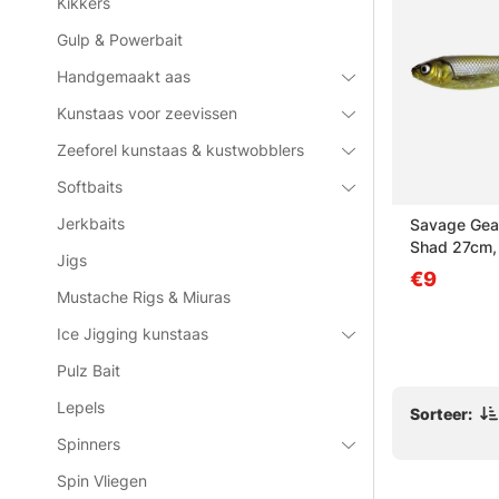
Kikkers
Gulp & Powerbait
Handgemaakt aas
Kunstaas voor zeevissen
Zeeforel kunstaas & kustwobblers
Softbaits
Jerkbaits
treme
Westin ShadTeez Slim 14cm
Savage Gear
17g Official Roach (bulk)
Shad 27cm,
Jigs
€1.70
€9
Mustache Rigs & Miuras
Ice Jigging kunstaas
Pulz Bait
Lepels
Sorteer:
Spinners
Spin Vliegen