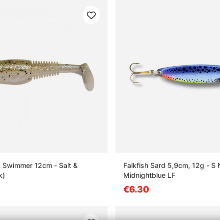
k Swimmer 12cm - Salt &
Falkfish Sard 5,9cm, 12g - S 
k)
Midnightblue LF
€6.30