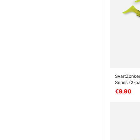
SvartZonke
Series (2-p
€9.90