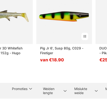
 3D Whitefish
Pig Jr 6', Susp 80g, C029 -
DUO 
 152g - Hugo
Firetiger
- Pi
van €18.90
€25
Promoties
Weiden
Mislukte
lengte
weide