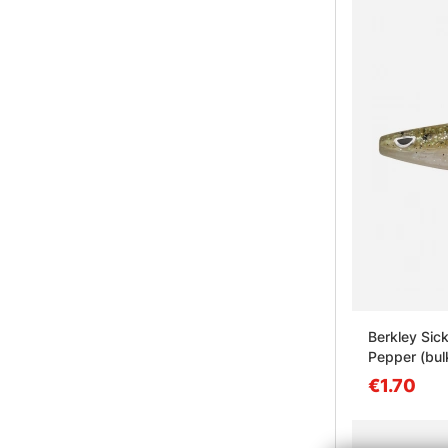
Berkley Sic
Pepper (bul
€1.70