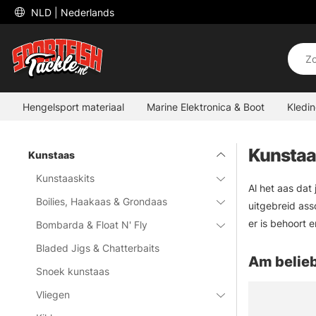
 NLD 
| Nederlands
Hengelsport materiaal
Marine Elektronica & Boot
Kledi
Kunstaa
Kunstaas
Kunstaaskits
Al het aas dat
Boilies, Haakaas & Grondaas
uitgebreid ass
er is behoort e
Bombarda & Float N' Fly
Bladed Jigs & Chatterbaits
Am belieb
Snoek kunstaas
Vliegen