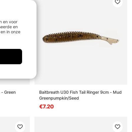
n en voor
seerde en
en in onze
 - Green
Baitbreath U30 Fish Tail Ringer 9cm - Mud
Greenpumpkin/Seed
€7.20