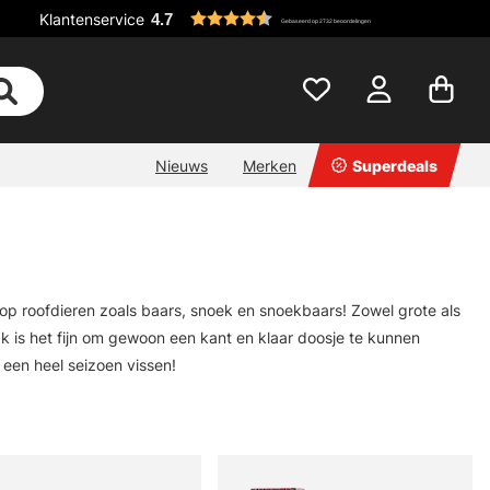
Klantenservice
4.7
Gebaseerd op 2732 beoordelingen
Nieuws
Merken
Superdeals
s, op roofdieren zoals baars, snoek en snoekbaars! Zowel grote als
ak is het fijn om gewoon een kant en klaar doosje te kunnen
een heel seizoen vissen!