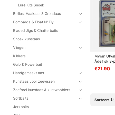
Lure Kits Snoek
Boilies, Haakaas & Grondaas
Bombarda & Float N' Fly
Bladed Jigs & Chatterbaits
Snoek kunstaas
Vliegen
Kikkers
el Kit
Westin Twitchteez R2F
Myran Utval
Ädelfisk 3-
Gulp & Powerbait
van €7
€21.90
Handgemaakt aas
Kunstaas voor zeevissen
Zeeforel kunstaas & kustwobblers
Softbaits
Sorteer:
Jerkbaits