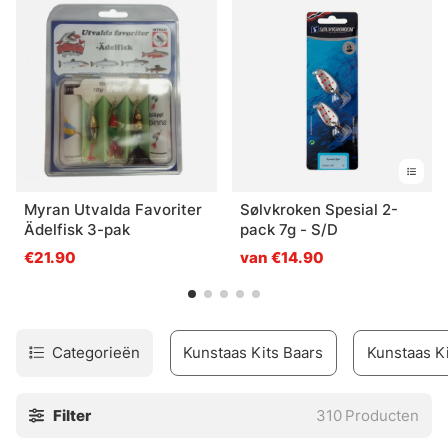
Myran Utvalda Favoriter
Sølvkroken Spesial 2-
Ädelfisk 3-pak
pack 7g - S/D
€21.90
van €14.90
Categorieën
Kunstaas Kits Baars
Kunstaas Ki
Filter
310
Producten