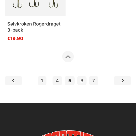
Sølvkroken Rogerdraget
3-pack
€19.90
1
...
4
5
6
7