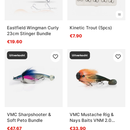
Eastfield Wingman Curly
Kinetic Trout (5pcs)
23cm Stinger Bundle
€7.90
€19.60
Uitverkocht
Uitverkocht
VMC Sharpshooter &
VMC Mustache Rig &
Soft Peto Bundle
Nays Baits VNM 2.0
Bundle
€47.67
€33.90