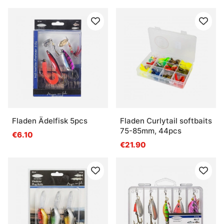
Fladen Ädelfisk 5pcs
Fladen Curlytail softbaits
75-85mm, 44pcs
€6.10
€21.90