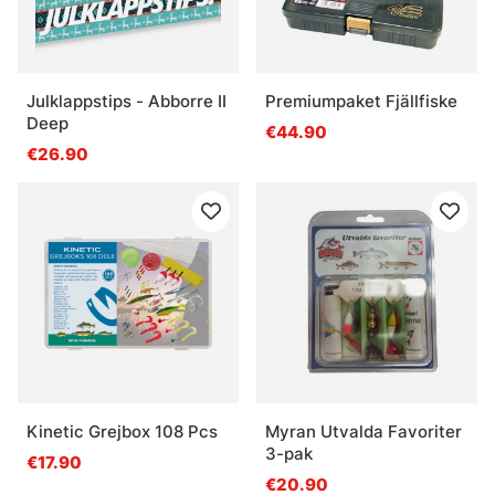
Julklappstips - Abborre II
Premiumpaket Fjällfiske
Deep
€44.90
€26.90
Kinetic Grejbox 108 Pcs
Myran Utvalda Favoriter
3-pak
€17.90
€20.90