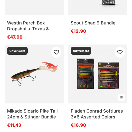
Westin Perch Box -
Scout Shad 9 Bundle
Dropshot + Texas &
€12.90
Carolina 45Pcs
€47.90
Uitverkocht
Uitverkocht
Mikado Sicario Pike Tail
Fladen Conrad Softlures
24cm & Stinger Bundle
3x6 Assorted Colors
€11.43
€16.90