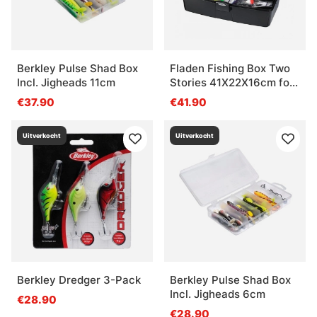
Berkley Pulse Shad Box
Fladen Fishing Box Two
Incl. Jigheads 11cm
Stories 41X22X16cm for
Lake & Lighter
€37.90
€41.90
Coastfishing
Uitverkocht
Uitverkocht
Berkley Dredger 3-Pack
Berkley Pulse Shad Box
Incl. Jigheads 6cm
€28.90
€28.90