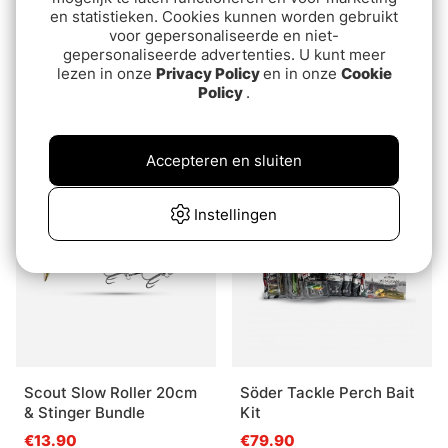
en statistieken. Cookies kunnen worden gebruikt
voor gepersonaliseerde en niet-
gepersonaliseerde advertenties. U kunt meer
lezen in onze
Privacy Policy
en in onze
Cookie
Policy
.
Berkley Cheb Fishing
Fladen Popper 8,7cm
Pack 10/14g
Floating 3pcs
€9.70
€6.10
Accepteren en sluiten
Uitverkocht
Uitverkocht
Instellingen
Scout Slow Roller 20cm
Söder Tackle Perch Bait
& Stinger Bundle
Kit
€13.90
€79.90