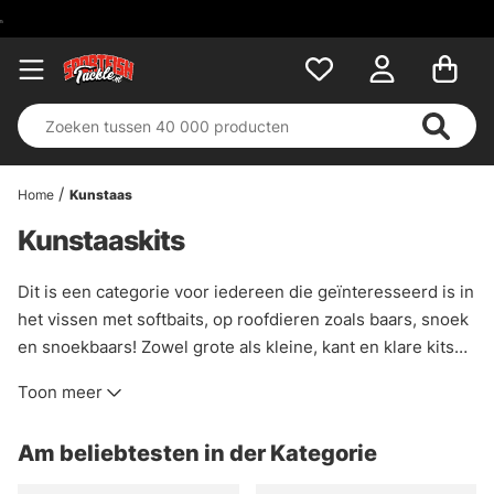
Home
Kunstaas
Kunstaaskits
Dit is een categorie voor iedereen die geïnteresseerd is in
het vissen met softbaits, op roofdieren zoals baars, snoek
en snoekbaars! Zowel grote als kleine, kant en klare kits
met softbaits en bij elkaar passende jigkoppen/haken.
Toon meer
Vaak is het fijn om gewoon een kant en klaar doosje te
kunnen kopen, lijntje eraan en vissen maar! Sommige kits
Am beliebtesten in der Kategorie
bevatten genoeg producten voor een heel seizoen vissen!