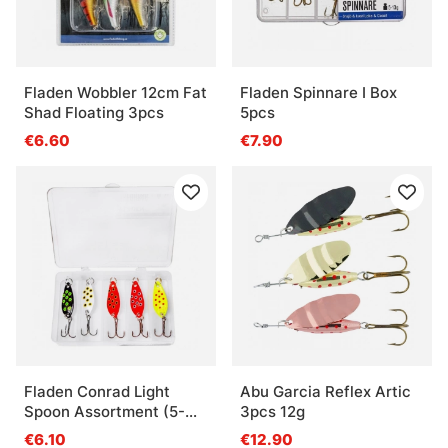
Fladen Wobbler 12cm Fat
Fladen Spinnare I Box
Shad Floating 3pcs
5pcs
€6.60
€7.90
Fladen Conrad Light
Abu Garcia Reflex Artic
Spoon Assortment (5-
3pcs 12g
pack) - 5g 38mm
€6.10
€12.90