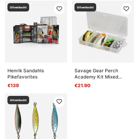
Uitverkocht
Uitverkocht
Henrik Sandahls
Savage Gear Perch
Pikefavorites
Academy Kit Mixed
Colors 32pcs
€139
€21.90
Uitverkocht