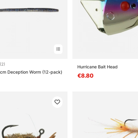
:
5.0 uit 5 sterren
(2)
Hurricane Bait Head
2cm Deception Worm (12-pack)
€8.80