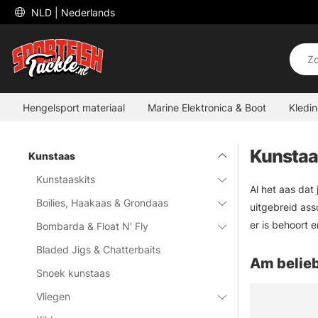
 NLD 
| Nederlands
Hengelsport materiaal
Marine Elektronica & Boot
Kledi
Kunstaa
Kunstaas
Kunstaaskits
Al het aas dat
Boilies, Haakaas & Grondaas
uitgebreid ass
er is behoort e
Bombarda & Float N' Fly
Bladed Jigs & Chatterbaits
Am belieb
Snoek kunstaas
Vliegen