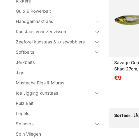
Kikkers
Gulp & Powerbait
Handgemaakt aas
Kunstaas voor zeevissen
Zeeforel kunstaas & kustwobblers
Softbaits
Jerkbaits
et Fly #1
Myran utvalda Favoriter Harr
Savage Gear
3-pak
Shad 27cm,
Jigs
€19.90
€9
Mustache Rigs & Miuras
Ice Jigging kunstaas
Pulz Bait
Lepels
Sorteer:
Spinners
Spin Vliegen