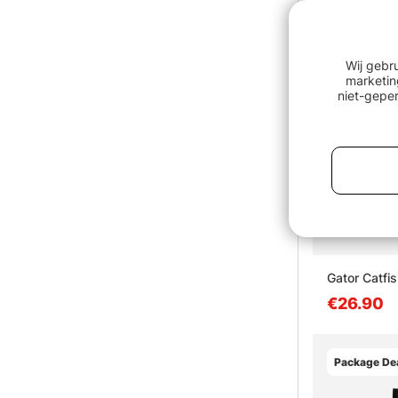
Package Dea
Wij gebr
marketin
niet-geper
Gator Catfi
€26.90
Package Dea