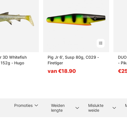
 3D Whitefish
Pig Jr 6', Susp 80g, C029 -
DUO 
 152g - Hugo
Firetiger
- Pi
van €18.90
€25
Promoties
Weiden
Mislukte
lengte
weide