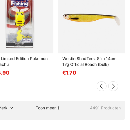
Limited Edition Pokemon
Westin ShadTeez Slim 14cm
kachu
17g Official Roach (bulk)
.90
€1.70
Merk
Toon meer
4491
Producten