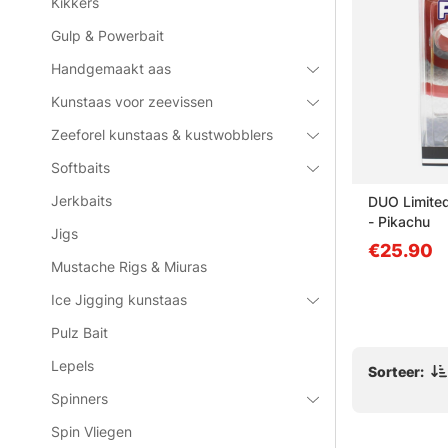
Kikkers
Gulp & Powerbait
Handgemaakt aas
Kunstaas voor zeevissen
Zeeforel kunstaas & kustwobblers
Softbaits
Jerkbaits
 Spotted
Pulz Bait Float - Small (2-
DUO Limited
pack)
- Pikachu
Jigs
van €7.80
€25.90
Mustache Rigs & Miuras
Ice Jigging kunstaas
Pulz Bait
Lepels
Sorteer:
Spinners
Spin Vliegen