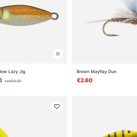
Slow Lazy Jig
Brown Mayflay Dun
0
€2.60
van€4.50