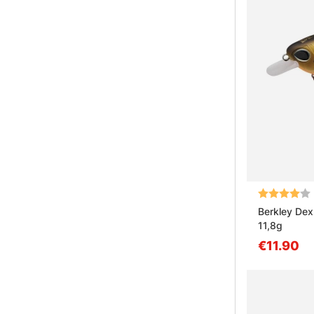
Beoordeling
Berkley Dex
11,8g
€11.90