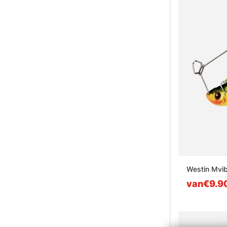
Westin Mvib
van€9.9