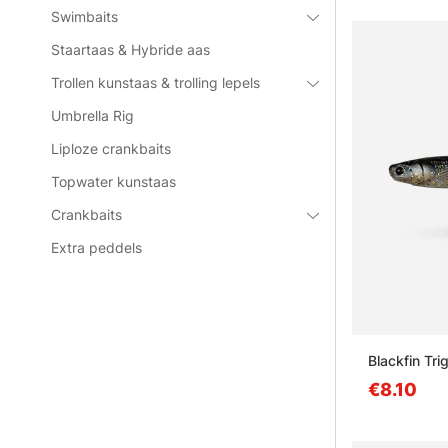
Swimbaits
Staartaas & Hybride aas
Trollen kunstaas & trolling lepels
Umbrella Rig
Liploze crankbaits
Topwater kunstaas
Crankbaits
Extra peddels
Blackfin Tr
€8.10