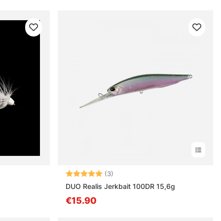
Beoordeling:
5.0 uit 5 sterren
(3)
DUO Realis Jerkbait 100DR 15,6g
€15.90