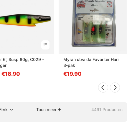
Jr 6', Susp 80g, C029 -
Myran utvalda Favoriter Harr
iger
3-pak
 €18.90
€19.90
Merk
Toon meer
4491
Producten