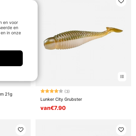
n en voor
seerde en
en in onze
Beoordeling:
4.0 uit 5 sterren
(3)
cm 21g
Lunker City Grubster
van€7.90