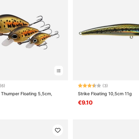
:
4.0 uit 5 sterren
Beoordeling:
3.7 uit 5 sterre
(6)
(3)
 Thumper Floating 5,5cm,
Strike Floating 10,5cm 11g
€9.10