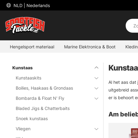
 NLD 
| Nederlands
Hengelsport materiaal
Marine Elektronica & Boot
Kledi
Kunstaa
Kunstaas
Kunstaaskits
Al het aas dat
Boilies, Haakaas & Grondaas
uitgebreid ass
er is behoort e
Bombarda & Float N' Fly
Bladed Jigs & Chatterbaits
Am belieb
Snoek kunstaas
Vliegen