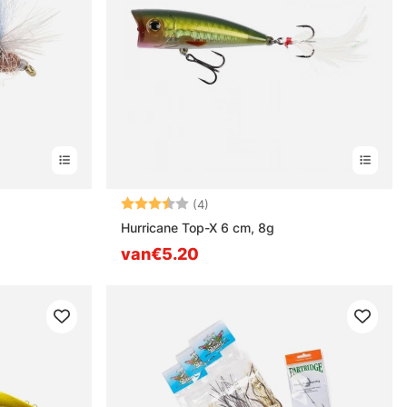
Beoordeling:
3.8 uit 5 sterren
(4)
Hurricane Top-X 6 cm, 8g
van€5.20