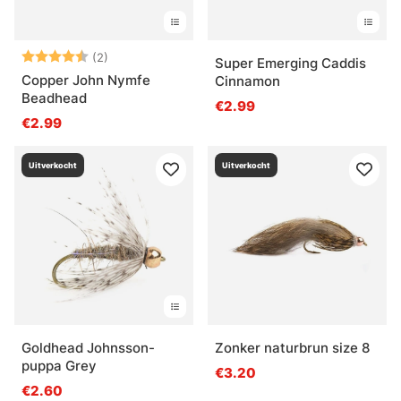
Beoordeling:
4.5 uit 5 sterren
(2)
Super Emerging Caddis
Copper John Nymfe
Cinnamon
Beadhead
€2.99
€2.99
Uitverkocht
Uitverkocht
Goldhead Johnsson-
Zonker naturbrun size 8
puppa Grey
€3.20
€2.60