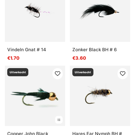
Vindeln Gnat # 14
Zonker Black BH # 6
€1.70
€3.60
Uitverkocht
Uitverkocht
Copper John Black
Hares Ear Nymph BH #