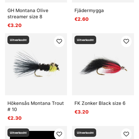
GH Montana Olive
Fjädermygga
streamer size 8
€2.60
€3.20
Uitverkocht
Uitverkocht
Hökensås Montana Trout
FK Zonker Black size 6
# 10
€3.20
€2.30
Uitverkocht
Uitverkocht