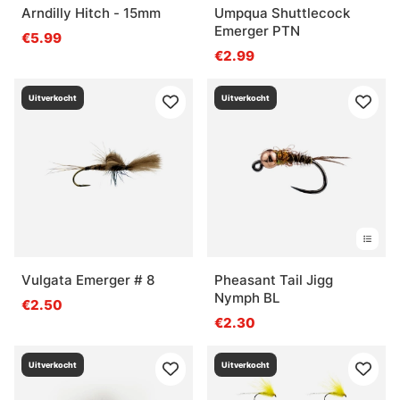
Arndilly Hitch - 15mm
Umpqua Shuttlecock
Emerger PTN
€5.99
€2.99
Uitverkocht
Uitverkocht
Vulgata Emerger # 8
Pheasant Tail Jigg
Nymph BL
€2.50
€2.30
Uitverkocht
Uitverkocht