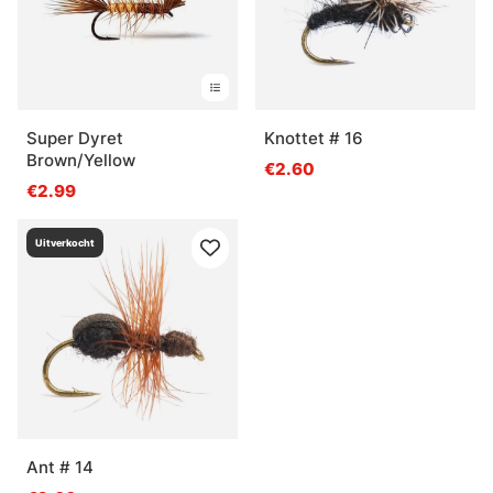
Super Dyret
Knottet # 16
Brown/Yellow
€2.60
€2.99
Uitverkocht
Ant # 14