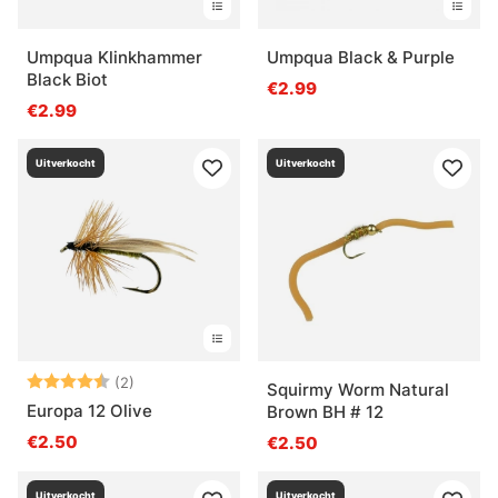
Umpqua Klinkhammer
Umpqua Black & Purple
Black Biot
€2.99
€2.99
Uitverkocht
Uitverkocht
Beoordeling:
4.5 uit 5 sterren
(2)
Squirmy Worm Natural
Europa 12 Olive
Brown BH # 12
€2.50
€2.50
Uitverkocht
Uitverkocht