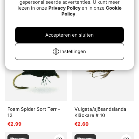
gepersonaliseerde advertenties. U kunt meer
lezen in onze
Privacy Policy
en in onze
Cookie
Policy
.
Wolly Bugger Cone olive
Marabou Streamer Black
size 8
# 8
€3.20
€3.20
Accepteren en sluiten
Uitverkocht
Uitverkocht
Instellingen
Foam Spider Sort Tørr -
Vulgata/sjösandslända
12
Kläckare # 10
€2.99
€2.60
Uitverkocht
Uitverkocht