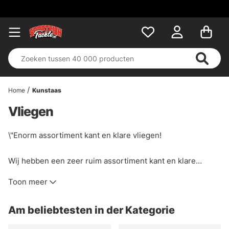
Home
Kunstaas
Vliegen
\"Enorm assortiment kant en klare vliegen!
Wij hebben een zeer ruim assortiment kant en klare
vliegen voor de meeste methodes van vliegvissen!
Toon meer
Voorjaarsvliegen, ganzenvliegen, buisvliegen, liften,
nimfen, streamers, zalmvliegen en nog veel meer. We
Am beliebtesten in der Kategorie
werken alleen met de beste merken zoals Vision,
Guideline, Frödin, Umpqua, Unique Flies etc. Allemaal