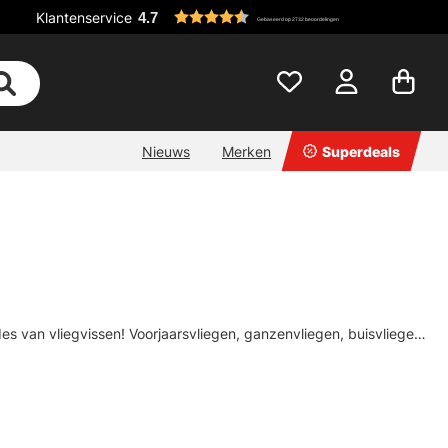
Klantenservice
4.7
Gebaseerd op 2732 beoordelingen
Nieuws
Merken
Superdeals
s van vliegvissen! Voorjaarsvliegen, ganzenvliegen, buisvliegen,
este merken zoals Vision, Guideline, Frödin, Umpqua, Unique Flies
 je koopt en dat het van hoge kwaliteit is! Als je niet zeker weet
n je krijgt alle hulp die je nodig hebt om het meeste uit je vispas