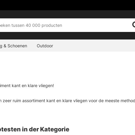
ng & Schoenen
Outdoor
iment kant en klare vliegen!
 zeer ruim assortiment kant en klare vliegen voor de meeste methode
, streamers, zalmvliegen en nog veel meer. We werken alleen met de b
omdat we ervoor willen zorgen dat je een beetje weet over de vlieg die
bt voor je visserij, neem dan contact met ons op of kom in de winkel e
testen in der Kategorie