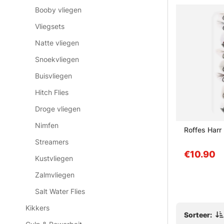
Booby vliegen
Vliegsets
Natte vliegen
Snoekvliegen
Buisvliegen
Hitch Flies
Droge vliegen
Nimfen
Horodysky
Craft Fur Sandeel Olive
Roffes Harr
Streamers
van €3.20
€10.90
Kustvliegen
Zalmvliegen
Salt Water Flies
Kikkers
Sorteer: