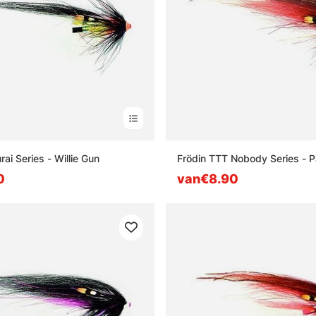
ai Series - Willie Gun
Frödin TTT Nobody Series - 
0
van€8.90