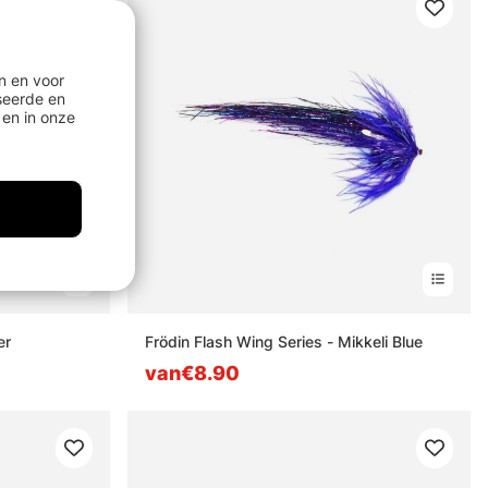
n en voor
seerde en
en in onze
er
Frödin Flash Wing Series - Mikkeli Blue
van€8.90