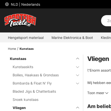
 NLD 
| Nederlands
Hengelsport materiaal
Marine Elektronica & Boot
Kledi
Home
Kunstaas
Vliegen
Kunstaas
Kunstaaskits
\"Enorm assort
Boilies, Haakaas & Grondaas
Wij hebben een
Bombarda & Float N' Fly
liften, nimfen
Bladed Jigs & Chatterbaits
Toon meer
etc. Allemaal 
Snoek kunstaas
wat je nodig he
Am belieb
te halen!\"
Vliegen