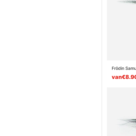
Frödin Samur
van€8.9