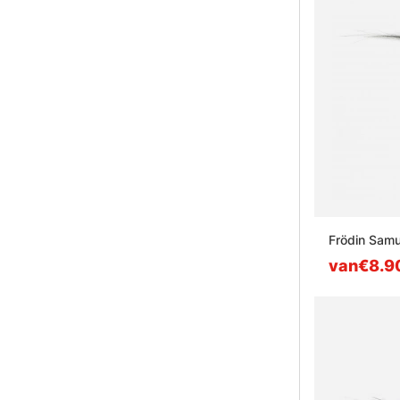
Frödin Samu
van€8.9