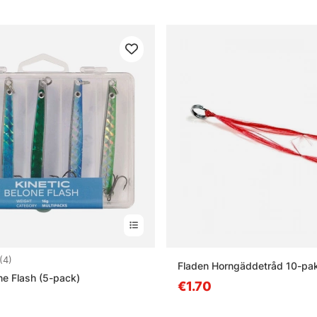
:
4.3 uit 5 sterren
(4)
Fladen Horngäddetråd 10-pa
ne Flash (5-pack)
€1.70