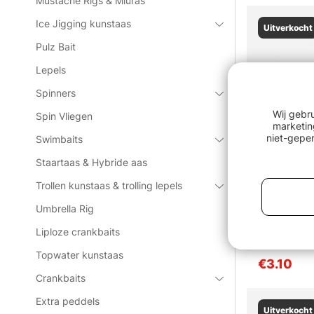
Mustache Rigs & Miuras
Ice Jigging kunstaas
Uitverkocht
Pulz Bait
Lepels
Spinners
Wij gebr
Spin Vliegen
marketin
niet-geper
Swimbaits
Staartaas & Hybride aas
Trollen kunstaas & trolling lepels
Umbrella Rig
Liploze crankbaits
Kinetic Silv
Topwater kunstaas
€3.10
Crankbaits
Extra peddels
Uitverkocht