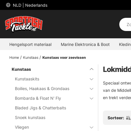
 NLD 
| Nederlands
Hengelsport materiaal
Marine Elektronica & Boot
Kledi
Home
Kunstaas
Kunstaas voor zeevissen
Lokmidd
Kunstaas
Kunstaaskits
Speciaal ontwo
Boilies, Haakaas & Grondaas
van de Middel
en trekt verde
Bombarda & Float N' Fly
Bladed Jigs & Chatterbaits
Snoek kunstaas
Sorteer:
Vliegen