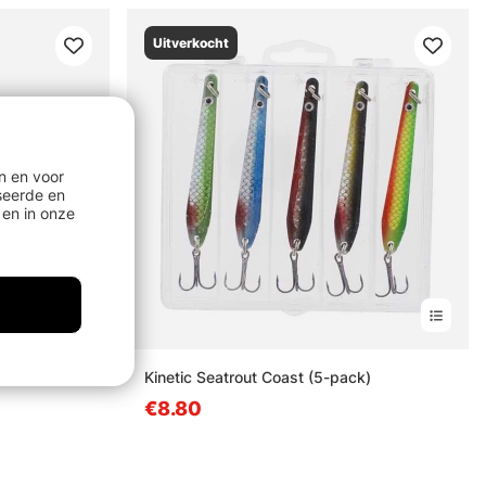
Uitverkocht
n en voor
seerde en
en in onze
Kinetic Seatrout Coast (5-pack)
€8.80