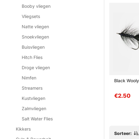
Booby vliegen
Vliegsets
Natte vliegen
Snoekvliegen
Buisvliegen
Hitch Flies
Droge vliegen
Nimfen
ormie Jig
Pattegrisen #4
Black Wooly
Streamers
€5.40
€2.50
Kustvliegen
Zalmvliegen
Salt Water Flies
Kikkers
Sorteer: