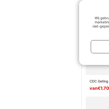
Wij gebr
marketin
niet-geper
CDC Geting
van€1.7