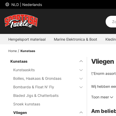
 NLD 
| Nederlands
Hengelsport materiaal
Marine Elektronica & Boot
Kledi
Home
Kunstaas
Vliegen
Kunstaas
Kunstaaskits
\"Enorm assort
Boilies, Haakaas & Grondaas
Wij hebben een
Bombarda & Float N' Fly
liften, nimfen
Bladed Jigs & Chatterbaits
Toon meer
etc. Allemaal 
Snoek kunstaas
wat je nodig he
Am belieb
te halen!\"
Vliegen