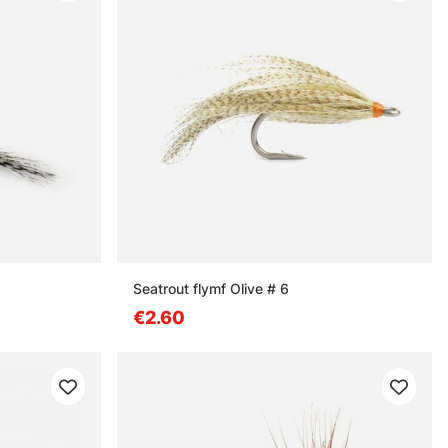
Seatrout flymf Olive # 6
€2.60