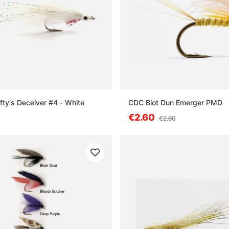
fty's Deceiver #4 - White
CDC Biot Dun Emerger PMD
€2.60
€2.60