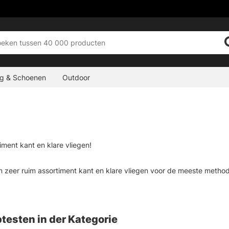
ng & Schoenen
Outdoor
iment kant en klare vliegen!
 zeer ruim assortiment kant en klare vliegen voor de meeste methode
, streamers, zalmvliegen en nog veel meer. We werken alleen met de b
omdat we ervoor willen zorgen dat je een beetje weet over de vlieg die
bt voor je visserij, neem dan contact met ons op of kom in de winkel e
testen in der Kategorie