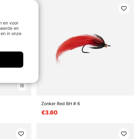
n en voor
seerde en
en in onze
Zonker Red BH # 6
€3.60