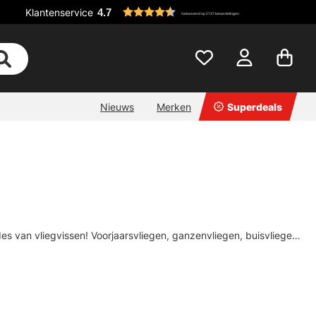
Klantenservice
4.7
Gebaseerd op 2737 beoordelingen
Nieuws
Merken
Superdeals
s van vliegvissen! Voorjaarsvliegen, ganzenvliegen, buisvliegen,
este merken zoals Vision, Guideline, Frödin, Umpqua, Unique Flies
 je koopt en dat het van hoge kwaliteit is! Als je niet zeker weet
n je krijgt alle hulp die je nodig hebt om het meeste uit je vispas