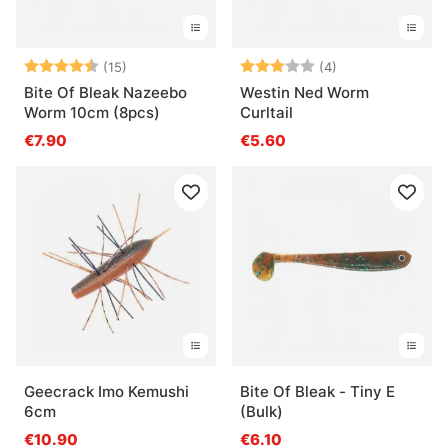
Beoordeling:
4.7 uit 5 sterren
Beoordeling:
3.0 uit 5 sterre
(15)
(4)
Bite Of Bleak Nazeebo
Westin Ned Worm
Worm 10cm (8pcs)
Curltail
€7.90
€5.60
Geecrack Imo Kemushi
Bite Of Bleak - Tiny E
6cm
(Bulk)
€10.90
€6.10