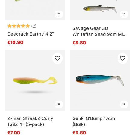
Beoordeling:
5.0 uit 5 sterren
(2)
Savage Gear 3D
Geecrack Earthy 4.2''
Whitefish Shad 9cm Mix
4pcs
€10.90
€8.80
Z-man StreakZ Curly
Gunki G'Bump 17cm
TailZ 4'' (5-pack)
(Bulk)
€7.90
€5.80