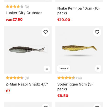
Beoordeling:
4.0 uit 5 sterren
(3)
Noike Kemnpa 10cm (10-
Lunker City Grubster
pack)
van€7.90
€10.90
3 voor 2
Beoordeling:
4.9 uit 5 sterren
Beoordeling:
4.5 uit 5 sterr
(8)
(14)
Z-Man Razor Shadz 4,5''
Söderjiggen 9cm (5-
pack)
€7
€8.50