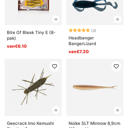
Beoordeling:
5.0 uit 5 sterre
(3)
Bite Of Bleak Tiny E (8-
Headbanger
pak)
BangerLizard
van€6.10
van€7.20
Geecrack Imo Kemushi
Noike SLT Minnow 8,9cm