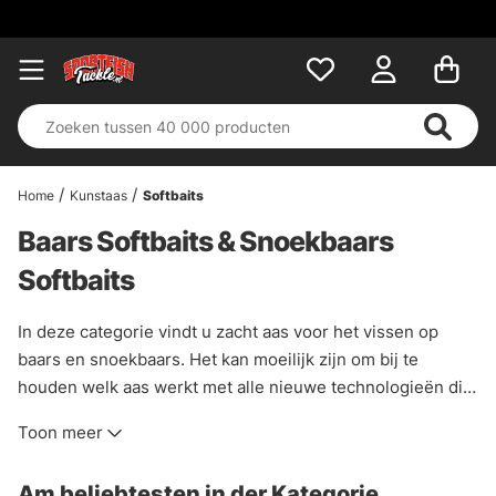
Home
Kunstaas
Softbaits
Baars Softbaits & Snoekbaars
Softbaits
In deze categorie vindt u zacht aas voor het vissen op
baars en snoekbaars. Het kan moeilijk zijn om bij te
houden welk aas werkt met alle nieuwe technologieën die
voortdurend komen, deze technieken zijn er om uw vissen
Toon meer
te vergemakkelijken, niet aan te raken, dus als u ergens
niet zeker van bent, neem dan contact met ons op en wij
Am beliebtesten in der Kategorie