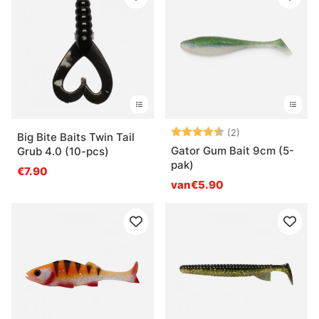
Beoordeling:
4.5 uit 5 sterre
(2)
Big Bite Baits Twin Tail
Gator Gum Bait 9cm (5-
Grub 4.0 (10-pcs)
pak)
€7.90
van€5.90