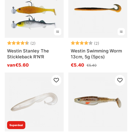
Beoordeling:
4.5 uit 5 sterren
Beoordeling:
4.0 uit 5 sterre
(2)
(2)
Westin Stanley The
Westin Swimming Worm
Stickleback R'N'R
13cm, 5g (5pcs)
van€5.60
€5.40
€5.40
Superdeal