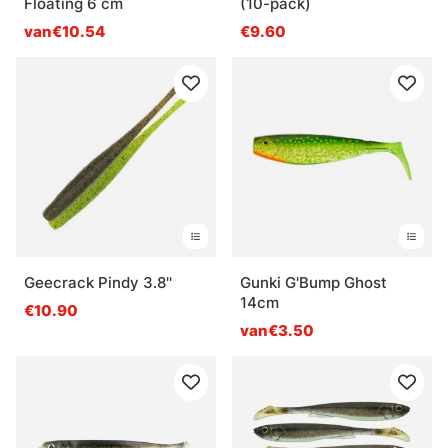
Floating 6 cm
(10-pack)
van€10.54
€9.60
Geecrack Pindy 3.8''
Gunki G'Bump Ghost
14cm
€10.90
van€3.50