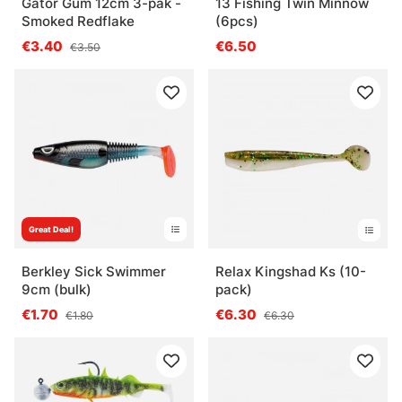
Gator Gum 12cm 3-pak -
13 Fishing Twin Minnow
Smoked Redflake
(6pcs)
€3.40
€6.50
€3.50
Great Deal!
Berkley Sick Swimmer
Relax Kingshad Ks (10-
9cm (bulk)
pack)
€1.70
€6.30
€1.80
€6.30