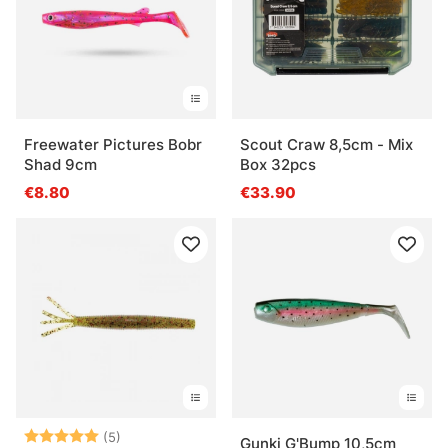
Freewater Pictures Bobr
Scout Craw 8,5cm - Mix
Shad 9cm
Box 32pcs
€8.80
€33.90
Beoordeling:
5.0 uit 5 sterren
(5)
Gunki G'Bump 10,5cm