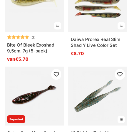
Beoordeling:
5.0 uit 5 sterren
(3)
Daiwa Prorex Real Slim
Bite Of Bleek Exoshad
Shad Y Live Color Set
9,5cm, 7g (5-pack)
€8.70
van€5.70
Superdeal