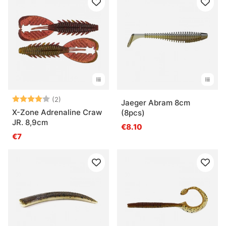
Beoordeling:
4.0 uit 5 sterren
(2)
Jaeger Abram 8cm
X-Zone Adrenaline Craw
(8pcs)
JR. 8,9cm
€8.10
€7