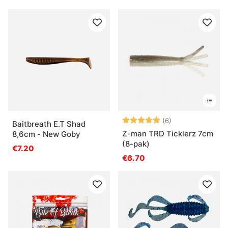
Beoordeling:
5.0 uit 5 sterre
(6)
Baitbreath E.T Shad
Z-man TRD Ticklerz 7cm
8,6cm - New Goby
(8-pak)
€7.20
€6.70