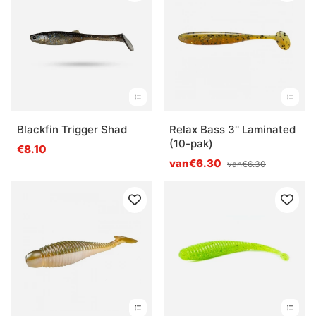
Blackfin Trigger Shad
Relax Bass 3'' Laminated
(10-pak)
€8.10
van€6.30
van€6.30