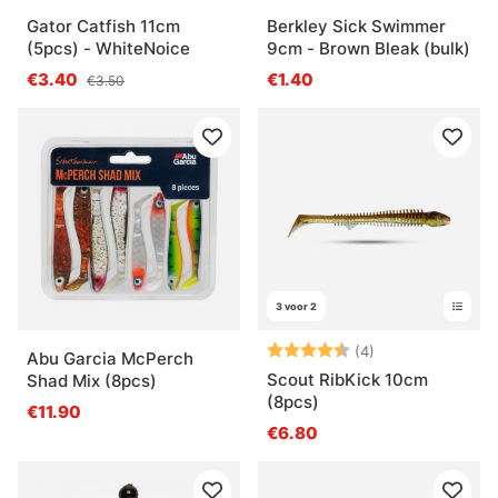
Gator Catfish 11cm
Berkley Sick Swimmer
(5pcs) - WhiteNoice
9cm - Brown Bleak (bulk)
€3.40
€1.40
€3.50
3 voor 2
Beoordeling:
4.8 uit 5 sterre
(4)
Abu Garcia McPerch
Scout RibKick 10cm
Shad Mix (8pcs)
(8pcs)
€11.90
€6.80