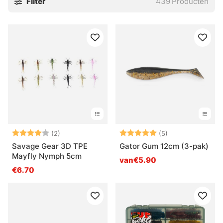
Filter
439
Producten
Beoordeling:
4.0 uit 5 sterren
Beoordeling:
5.0 uit 5 sterre
(2)
(5)
Savage Gear 3D TPE
Gator Gum 12cm (3-pak)
Mayfly Nymph 5cm
van€5.90
€6.70