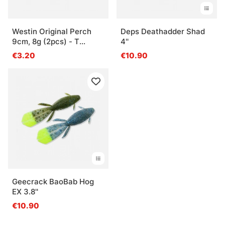
Westin Original Perch
Deps Deathadder Shad
9cm, 8g (2pcs) - T
4''
Orange Perch
€3.20
€10.90
Geecrack BaoBab Hog
EX 3.8''
€10.90