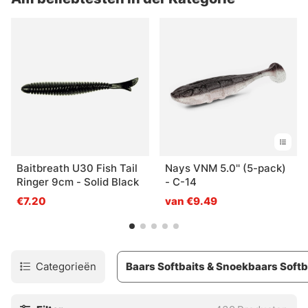
zullen u helpen alles te vinden wat u nodig heeft voor uw
volgende visavontuur.
Baitbreath U30 Fish Tail
Nays VNM 5.0'' (5-pack)
Ringer 9cm - Solid Black
- C-14
€7.20
van €9.49
Categorieën
Baars Softbaits & Snoekbaars Softb