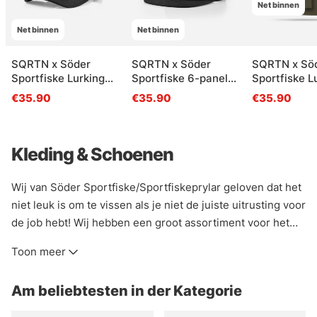
Net binnen
Net binnen
Net binnen
SQRTN x Söder
SQRTN x Söder
SQRTN x Sö
Sportfiske Lurking
Sportfiske 6-panel
Sportfiske L
Pike Trucker, Black
Cap, Black
Tee, Olive N
€35.90
€35.90
€35.90
Kleding & Schoenen
Wij van Söder Sportfiske/Sportfiskeprylar geloven dat het
niet leuk is om te vissen als je niet de juiste uitrusting voor
de job hebt! Wij hebben een groot assortiment voor het
vissen en het buitenleven, of je nu droog, koel, warm of
Toon meer
daartussenin moet blijven, wij hebben wat je nodig hebt!
Als je niet zeker weet wat je voor bepaalde artikelen moet
Am beliebtesten in der Kategorie
kopen of hoe je een voorraad moet aanleggen, stuur dan
een e-mail naar onze klantenservice of kom naar de