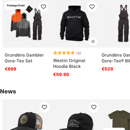
Package Deal!
Beoordeling:
5.0 uit 5 sterren
(4)
Grundéns Gambler
Grundéns Ga
Westin Original
Gore-Tex Set
Gore-Tex® Bi
Hoodie Black
Anchor
€899
€529
€59.90
News