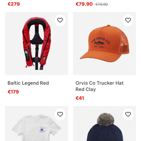
Mirror 580G
€279
€79.90
€79.90
Baltic Legend Red
Orvis Co Trucker Hat
Red Clay
€179
€41