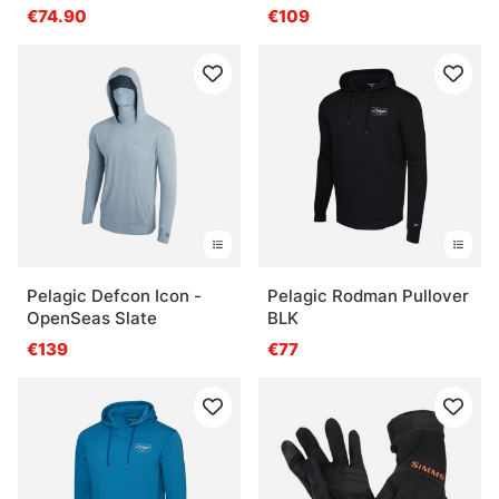
Antique Black
€74.90
€109
Pelagic Defcon Icon -
Pelagic Rodman Pullover
OpenSeas Slate
BLK
€139
€77