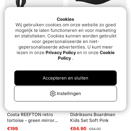
Cookies
Wij gebruiken cookies om onze website zo goed
Guideline Laxa 2.0 ZIP
Westin Hexagon Cap
mogelijk te laten functioneren en voor marketing
Wader Combo Rubber
One Size Steel
en statistieken. Cookies kunnen worden gebruikt
Grey/Black
€459
€27.90
voor gepersonaliseerde en niet-
gepersonaliseerde advertenties. U kunt meer
lezen in onze
Privacy Policy
en in onze
Cookie
Policy
.
Accepteren en sluiten
Instellingen
Costa REEFTON retro
Didriksons Boardman
tortoise - green mirror
Kids Set Soft Pink
580P
€199
€64.90
€64.90