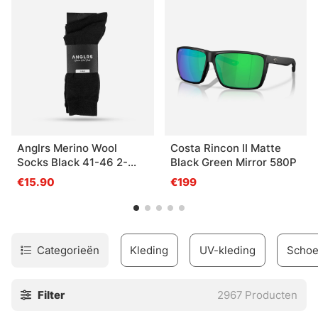
winkel en wij helpen je te vinden wat je nodig hebt!
Anglrs Merino Wool
Costa Rincon II Matte
Socks Black 41-46 2-
Black Green Mirror 580P
pack
€15.90
€199
Categorieën
Kleding
UV-kleding
Scho
Filter
2967
Producten