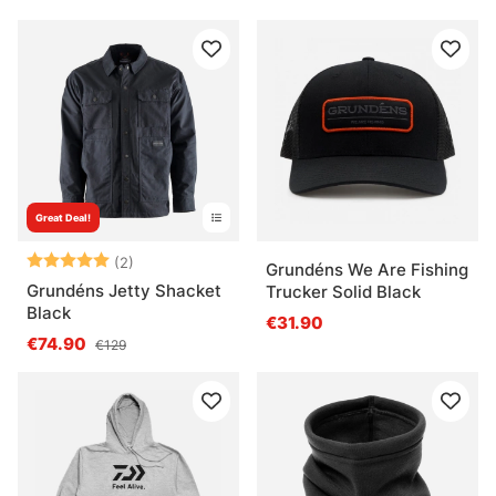
Perry Edition
Great Deal!
Beoordeling:
5.0 uit 5 sterren
(2)
Grundéns We Are Fishing
Grundéns Jetty Shacket
Trucker Solid Black
Black
€31.90
€74.90
€129