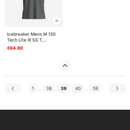
Icebreaker Mens M 150
Tech Lite III SS T,
Gritstone
€64.90
1
...
38
39
40
...
59