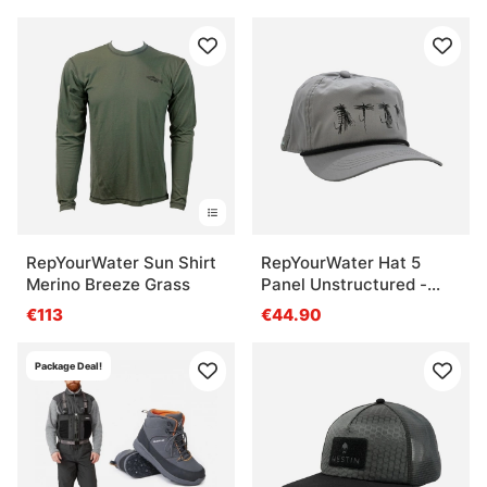
RepYourWater Sun Shirt
RepYourWater Hat 5
Merino Breeze Grass
Panel Unstructured -
Trout Ties
€113
€44.90
Package Deal!