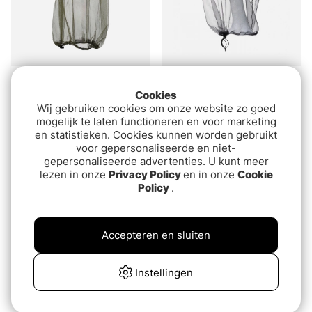
IFISH mosquito net
Coghlans Compact
Cookies
Mosquito Net
€4
Wij gebruiken cookies om onze website zo goed
€7.60
mogelijk te laten functioneren en voor marketing
en statistieken. Cookies kunnen worden gebruikt
voor gepersonaliseerde en niet-
Uitverkocht
Uitverkocht
gepersonaliseerde advertenties. U kunt meer
lezen in onze
Privacy Policy
en in onze
Cookie
Policy
.
Accepteren en sluiten
Instellingen
Beyond Nordic BN418
Kinetic Mosquito Net
Mosquito Net Black
One Size Black