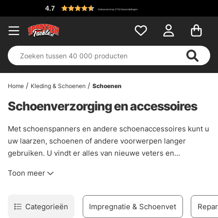
4.7
Gebaseerd op 2732 beoordelingen
Home
Kleding & Schoenen
Schoenen
Schoenverzorging en accessoires
Met schoenspanners en andere schoenaccessoires kunt u
uw laarzen, schoenen of andere voorwerpen langer
gebruiken. U vindt er alles van nieuwe veters en
waterdichtheid tot zolen en andere accessoires.
Toon meer
Categorieën
Impregnatie & Schoenvet
Repar