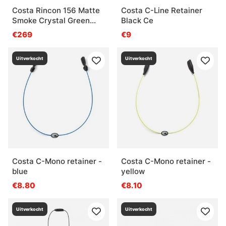
Costa Rincon 156 Matte
Costa C-Line Retainer
Smoke Crystal Green
Black Ce
Mirror 580G
€269
€9
Uitverkocht
Uitverkocht
Costa C-Mono retainer -
Costa C-Mono retainer -
blue
yellow
€8.80
€8.10
Uitverkocht
Uitverkocht