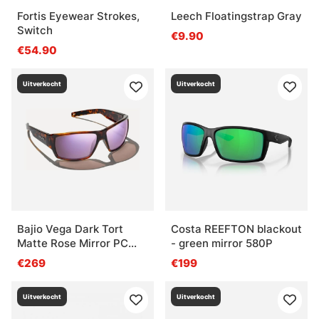
Fortis Eyewear Strokes,
Leech Floatingstrap Gray
Switch
€9.90
€54.90
Uitverkocht
Uitverkocht
Bajio Vega Dark Tort
Costa REEFTON blackout
Matte Rose Mirror PC
- green mirror 580P
+2,00
€269
€199
Uitverkocht
Uitverkocht