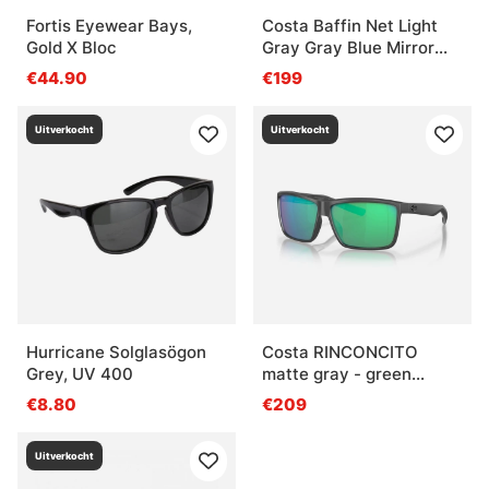
Fortis Eyewear Bays,
Costa Baffin Net Light
Gold X Bloc
Gray Gray Blue Mirror
580G
€44.90
€199
Uitverkocht
Uitverkocht
Hurricane Solglasögon
Costa RINCONCITO
Grey, UV 400
matte gray - green
mirror 580P
€8.80
€209
Uitverkocht