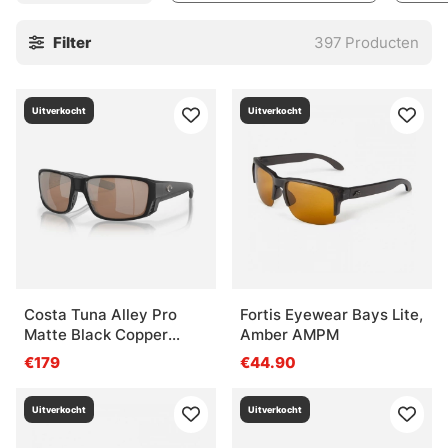
Filter
397
Producten
Uitverkocht
Uitverkocht
Costa Tuna Alley Pro
Fortis Eyewear Bays Lite,
Matte Black Copper
Amber AMPM
Silver Mirror 580G
€179
€44.90
Uitverkocht
Uitverkocht