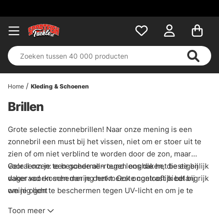
Home
Kleding & Schoenen
Brillen
Grote selectie zonnebrillen! Naar onze mening is een
zonnebril een must bij het vissen, niet om er stoer uit te
zien of om niet verblind te worden door de zon, maar
vooral om je te beschermen tegen ooghaken, die eigenlijk
Gele lenzen: een goede all-round lens die het beste bij
vaker voorkomen dan je denkt. Ook ongelooflijk belangrijk
dageraad en schemering het meeste contrast biedt bij
om je ogen te beschermen tegen UV-licht en om je te
weinig licht
helpen beter door het water te kijken en
Koperkleurige lenzen: de meest all-round lens en werken
Toon meer
oppervlakteweerkaatsingen te vermijden. Zoals bij alle
in alle lichtomstandigheden