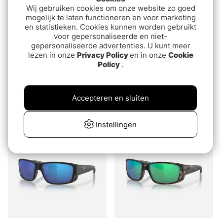
Wij gebruiken cookies om onze website zo goed
mogelijk te laten functioneren en voor marketing
en statistieken. Cookies kunnen worden gebruikt
voor gepersonaliseerde en niet-
gepersonaliseerde advertenties. U kunt meer
lezen in onze
Privacy Policy
en in onze
Cookie
Policy
.
Costa Blackfin Pro Tiger
Costa Fantail Pro Matte
Shark Green Mirror 580G
Gray - Green Mirror
Accepteren en sluiten
580G
€259
€259
Instellingen
Uitverkocht
Uitverkocht