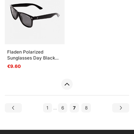
Fladen Polarized
Sunglasses Day Black
Frame Grey Lens
€9.60
1
...
6
7
8