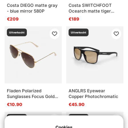
Costa DIEGO matte gray
Costa SWITCHFOOT
- blue mirror 580P
Ocearch matte tiger
shark - green mirror
€209
€189
580P
Uitverkocht
Uitverkocht
Fladen Polarized
ANGLRS Eyewear
Sunglasses Focus Gold
Copper Photochromatic
Frame Brown Lens
€10.90
€45.90
Uitverkocht
Uitverkocht
Cookies