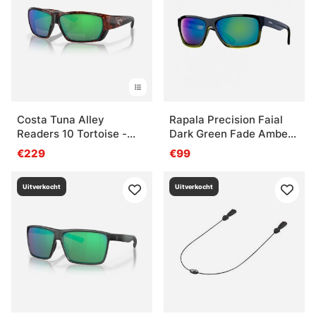
Costa Tuna Alley
Rapala Precision Faial
Readers 10 Tortoise -
Dark Green Fade Amber
Grn Mir 580P
Green Mirror
€229
€99
Uitverkocht
Uitverkocht