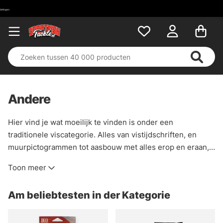
Andere
Hier vind je wat moeilijk te vinden is onder een
traditionele viscategorie. Alles van vistijdschriften, en
muurpictogrammen tot aasbouw met alles erop en eraan,
glitter, veren, plastisol enz. We hebben ook enkele
Toon meer
vismethodes opgenomen zodat je snel aan de slag kunt
met wat je zoekt. Vissen op rivierkreeften, zeevissen of
Am beliebtesten in der Kategorie
trollen.