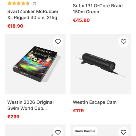
Beoordeling:
4.9 uit 5 sterren
(7)
Sufix 131 G-Core Braid
SvartZonker McRubber
150m Green
XL Rigged 30 cm, 215g
€45.90
€18.90
Westin 2026 Original
Westin Escape Cam
Swim World Cup
€179
Calendar
€299
Söder Custom