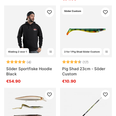
Söder Custom
Kleding 2 voor 1
2 for 1 Pig Shad Söder Custom
Beoordeling:
5.0 uit 5 sterren
Beoordeling:
4.9 uit 5 sterr
(4)
(17)
Söder Sportfiske Hoodie
Pig Shad 23cm - Söder
Black
Custom
€54.90
€10.90