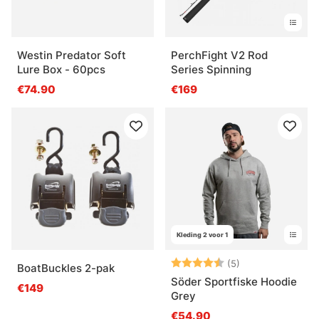
Westin Predator Soft
PerchFight V2 Rod
Lure Box - 60pcs
Series Spinning
€74.90
€169
Kleding 2 voor 1
Beoordeling:
4.8 uit 5 sterre
(5)
BoatBuckles 2-pak
Söder Sportfiske Hoodie
€149
Grey
€54.90