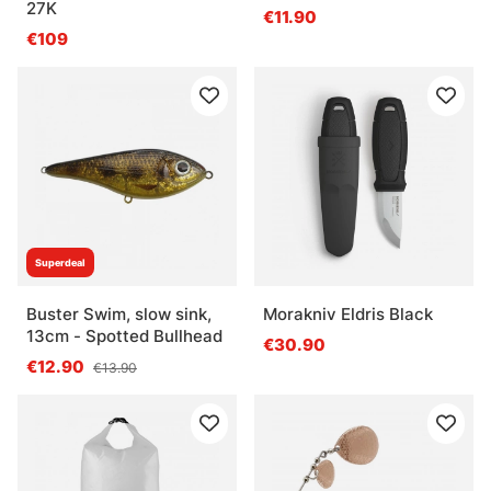
27K
€11.90
€109
Superdeal
Buster Swim, slow sink,
Morakniv Eldris Black
13cm - Spotted Bullhead
€30.90
€12.90
€13.90