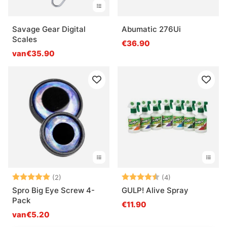
Savage Gear Digital
Abumatic 276Ui
Scales
€36.90
van€35.90
Beoordeling:
5.0 uit 5 sterren
Beoordeling:
4.3 uit 5 sterre
(2)
(4)
Spro Big Eye Screw 4-
GULP! Alive Spray
Pack
€11.90
van€5.20