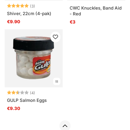
Beoordeling:
5.0 uit 5 sterren
(3)
CWC Knuckles, Band Aid
Shiver, 22cm (4-pak)
- Red
€9.90
€3
Beoordeling:
2.5 uit 5 sterren
(4)
GULP Salmon Eggs
€9.30