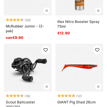
Beoordeling:
4.8 uit 5 sterren
(29)
Illex Nitro Booster Spray
McRubber Junior - (2-
75ml
pak)
€12.90
van€9.90
Beoordeling:
4.4 uit 5 sterren
Beoordeling:
4.8 uit 5 sterr
(18)
(12)
Scout Baitcaster
GIANT Pig Shad 26cm
200/201