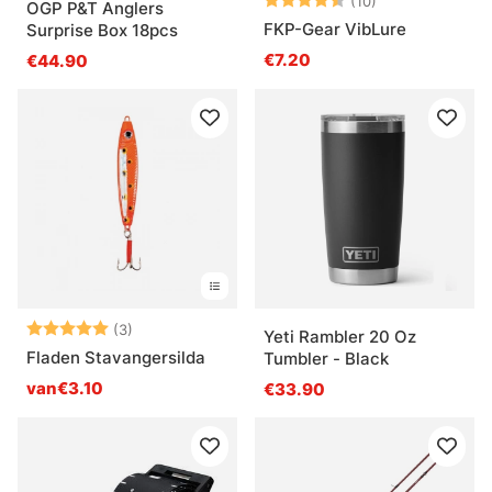
(10)
OGP P&T Anglers
FKP-Gear VibLure
Surprise Box 18pcs
€7.20
€44.90
Beoordeling:
5.0 uit 5 sterren
(3)
Yeti Rambler 20 Oz
Fladen Stavangersilda
Tumbler - Black
van€3.10
€33.90