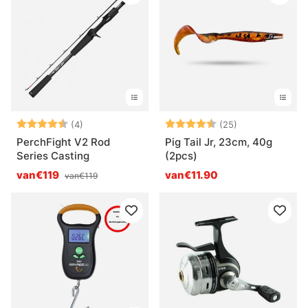
Beoordeling:
4.5 uit 5 sterren
Beoordeling:
4.9 uit 5 sterr
(4)
(25)
PerchFight V2 Rod
Pig Tail Jr, 23cm, 40g
Series Casting
(2pcs)
van€119
van€11.90
van€119