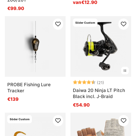
van€12.90
€99.90
Söder Custom
Beoordeling:
4.4 uit 5 sterr
(21)
PROBE Fishing Lure
Daiwa 20 Ninja LT Pitch
Tracker
Black incl. J-Braid
€139
€54.90
Söder Custom