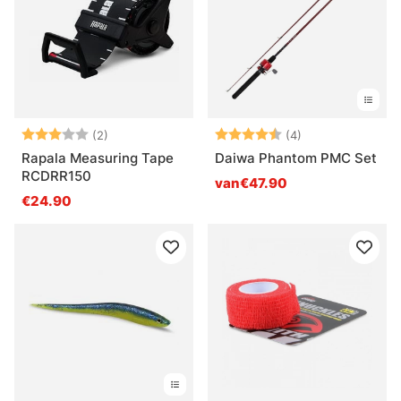
Beoordeling:
3.0 uit 5 sterren
Beoordeling:
4.8 uit 5 sterre
(2)
(4)
Rapala Measuring Tape
Daiwa Phantom PMC Set
RCDRR150
van€47.90
€24.90