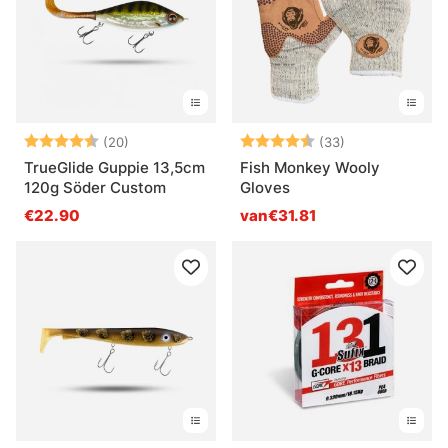
Beoordeling:
4.7 uit 5 sterren
Beoordeling:
4.6 uit 5 sterr
(20)
(33)
TrueGlide Guppie 13,5cm
Fish Monkey Wooly
120g Söder Custom
Gloves
€22.90
van€31.81