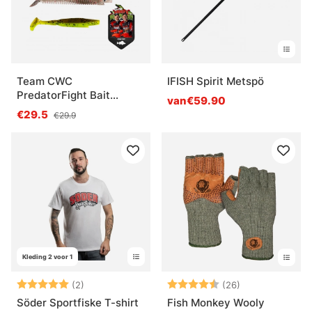
Team CWC
IFISH Spirit Metspö
PredatorFight Bait
van€59.90
Combo Perch
€29.5
€29.9
Kleding 2 voor 1
Beoordeling:
5.0 uit 5 sterren
Beoordeling:
4.9 uit 5 sterr
(2)
(26)
Söder Sportfiske T-shirt
Fish Monkey Wooly