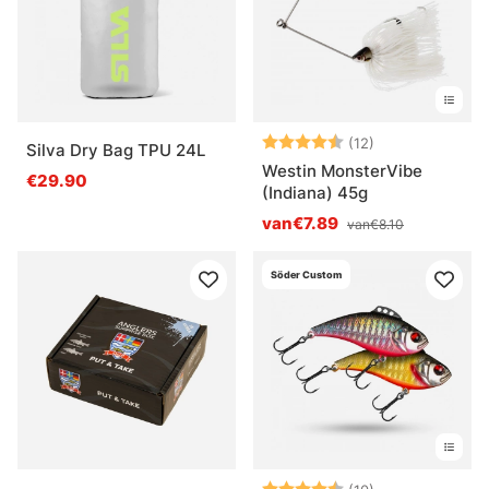
Beoordeling:
4.5 uit 5 sterr
(12)
Silva Dry Bag TPU 24L
Westin MonsterVibe
€29.90
(Indiana) 45g
van€7.89
van€8.10
Söder Custom
Beoordeling:
4.8 uit 5 sterr