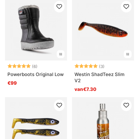
Beoordeling:
5.0 uit 5 sterren
Beoordeling:
5.0 uit 5 sterre
(6)
(3)
Powerboots Original Low
Westin ShadTeez Slim
V2
€99
van€7.30