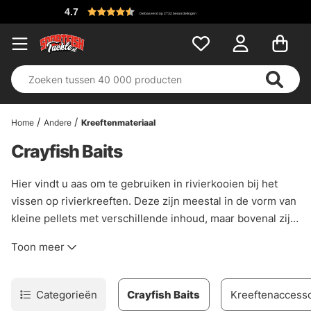
4.7
Gebaseerd op 2732 beoordelingen
Home
Andere
Kreeftenmateriaal
Crayfish Baits
Hier vindt u aas om te gebruiken in rivierkooien bij het
vissen op rivierkreeften. Deze zijn meestal in de vorm van
kleine pellets met verschillende inhoud, maar bovenal zijn
ze een goede manier om te beginnen met het vissen op
Toon meer
rivierkreeften zonder dat je aasvis hoeft te halen.
Categorieën
Crayfish Baits
Kreeftenaccess