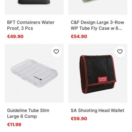
BFT Containers Water
C&F Design Large 3-Row
Proof, 3 Pcs
WP Tube Fly Case w 6
Comp (CF-3406H) Olive
€49.90
€54.90
Guideline Tube Slim
SA Shooting Head Wallet
Large 6 Comp
€59.90
€11.99