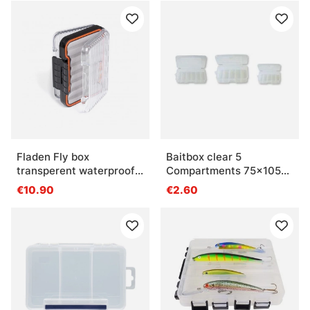
Fladen Fly box
Baitbox clear 5
transperent waterproof
Compartments 75x105
10,8x7,8x3,2cm
mm
€10.90
€2.60