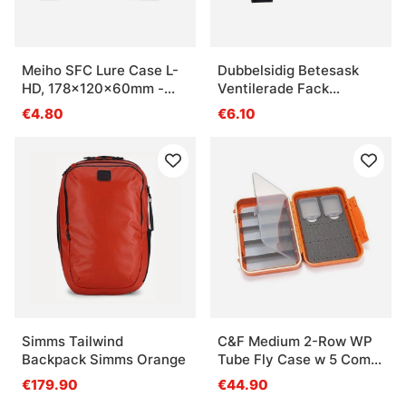
Meiho SFC Lure Case L-
Dubbelsidig Betesask
HD, 178x120x60mm -
Ventilerade Fack
Clear
205x170x48mm
€4.80
€6.10
Simms Tailwind
C&F Medium 2-Row WP
Backpack Simms Orange
Tube Fly Case w 5 Comp
(CF-2405H) Burnt
€179.90
€44.90
Orange