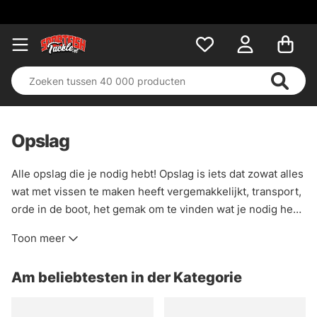
Opslag
Alle opslag die je nodig hebt! Opslag is iets dat zowat alles
wat met vissen te maken heeft vergemakkelijkt, transport,
orde in de boot, het gemak om te vinden wat je nodig hebt
zonder de hele boot of aasopslag thuis te moeten
Toon meer
doorzoeken. Wij hebben veel aasdozen, tassen,
portefeuilles enz. om u te helpen vinden wat u het liefst
Am beliebtesten in der Kategorie
heeft voor uw visserij. Voor het grote aas raden wij het
model 3730 aan, omdat deze dieper zijn en ruimte bieden
aan grote wobblers, jerkbaits enz. Voor kleiner kunstaas