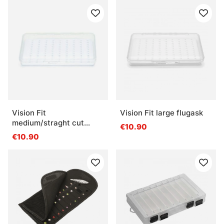
Vision Fit
Vision Fit large flugask
medium/straght cut
€10.90
flugask
€10.90