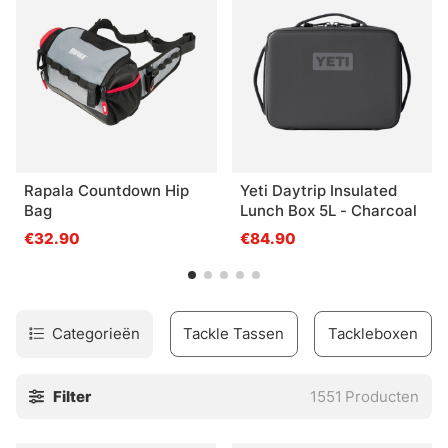
adviseren wij een ondiepere box, vaak aangeduid als de
3700. Voor terminal tackle en kleinere zakken verdient de
3600/3630 (dieper) of kleiner de voorkeur.
Rapala Countdown Hip
Yeti Daytrip Insulated
Bag
Lunch Box 5L - Charcoal
€32.90
€84.90
Categorieën
Tackle Tassen
Tackleboxen
Filter
1551
Producten