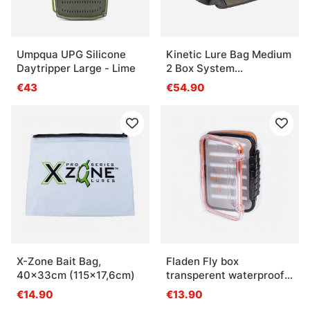
Umpqua UPG Silicone
Kinetic Lure Bag Medium
Daytripper Large - Lime
2 Box System
38x24x19cm
€43
€54.90
X-Zone Bait Bag,
Fladen Fly box
40x33cm (115x17,6cm)
transperent waterproof
15,4x10,6x4,5cm
€14.90
€13.90