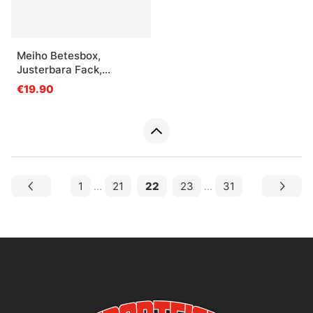
Meiho Betesbox,
Justerbara Fack,
410x264x43mm - Clear
€19.90
1
...
21
22
23
...
31