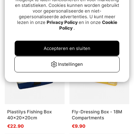
en statistieken. Cookies kunnen worden gebruikt
voor gepersonaliseerde en niet-
gepersonaliseerde advertenties. U kunt meer
Fox Rage Compact rig
Fox Rage Boxes L -
lezen in onze
Privacy Policy
en in onze
Cookie
Policy
.
storage box - S
Shallow
€11.90
€10.90
Accepteren en sluiten
Instellingen
Plastilys Fishing Box
Fly-Dressing Box - 18M
40x20x20cm
Compartments
€22.90
€9.90