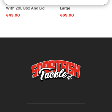
Patriot Ice Fishing Bag
IFISH Sensi Rod Carryall,
With 20L Box And Lid
Large
€43.90
€69.90