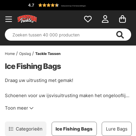
4.7
Gebaseerd op 2732 beoordelingen
Home
Opslag
Tackle Tassen
Ice Fishing Bags
Draag uw uitrusting met gemak!
Schoenen voor uw ijsvisuitrusting maken het ongelooflijk
gemakkelijk om gewoon een tas te pakken en te gaan
Toon meer
vissen!
Categorieën
Ice Fishing Bags
Lure Bags