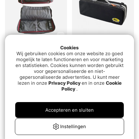
Cookies
FIBE Pimpelspöväska
IFISH Sensi Rod Carryall
Wij gebruiken cookies om onze website zo goed
Small
van€36.90
mogelijk te laten functioneren en voor marketing
€54.90
en statistieken. Cookies kunnen worden gebruikt
voor gepersonaliseerde en niet-
gepersonaliseerde advertenties. U kunt meer
Uitverkocht
Uitverkocht
lezen in onze
Privacy Policy
en in onze
Cookie
Policy
.
Accepteren en sluiten
Instellingen