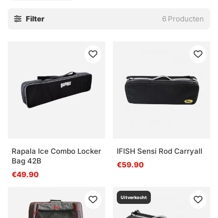
Filter
6
Producten
Rapala Ice Combo Locker
IFISH Sensi Rod Carryall
Bag 42B
€59.90
€49.90
Uitverkocht