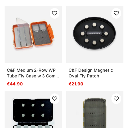
C&F Medium 2-Row WP
C&F Design Magnetic
Tube Fly Case w 3 Comp
Oval Fly Patch
(CF-2403V) Burnt
€44.90
€21.90
Orange