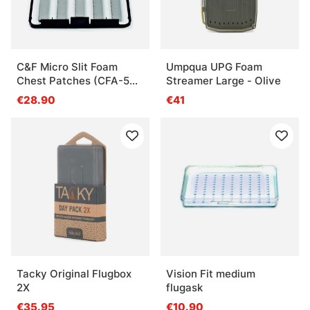
C&F Micro Slit Foam
Umpqua UPG Foam
Chest Patches (CFA-50-
Streamer Large - Olive
MSF)
€28.90
€41
Tacky Original Flugbox
Vision Fit medium
2X
flugask
€35.95
€10.90