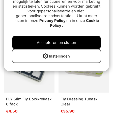
mogelijk te laten functioneren en voor marketing
en statistieken. Cookies kunnen worden gebruikt
voor gepersonaliseerde en niet-
gepersonaliseerde advertenties. U kunt meer
lezen in onze
Privacy Policy
en in onze
Cookie
C&F Design System
Guideline Ultralight Foam
Policy
.
Foam Medium
Box Black S
van€10
€19.99
Accepteren en sluiten
Instellingen
FLY Slim Fly Box/krokask
Fly Dressing Tubask
6 fack
Clear
€4.50
€35.90