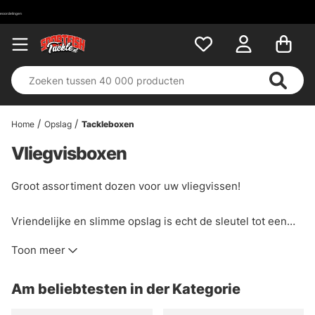
Home
Opslag
Tackleboxen
Vliegvisboxen
Groot assortiment dozen voor uw vliegvissen!
Vriendelijke en slimme opslag is echt de sleutel tot een
dag vliegvissen, wij bieden een breed scala aan
Toon meer
vliegdozen en algemene opslag voor uw vliegen. Kies
tussen schuimdozen, magnetische dozen, klassieke
Am beliebtesten in der Kategorie
plastic dozen enz. U vindt alleen producten van bekende
merken zoals A.Jensen, C&F Design, Loon, Orvis, Simms