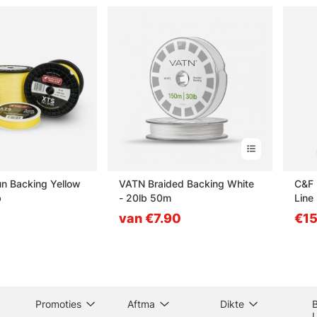
n Backing Yellow
VATN Braided Backing White
C&F 
b
- 20lb 50m
Line
van €7.90
€15
Promoties
Aftma
Dikte
B