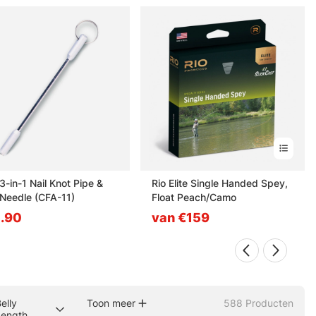
3-in-1 Nail Knot Pipe &
Rio Elite Single Handed Spey,
 Needle (CFA-11)
Float Peach/Camo
.90
van €159
elly
Toon meer
588
Producten
Length