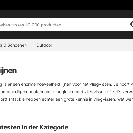
ng & Schoenen
Outdoor
lijnen
 is er een enorme hoeveelheid lijnen voor het vliegvissen. Je hoort va
 ontmoedigend maken om te beginnen met vliegvissen of zelfs verwarr
portfishtackle hebben echter een grote kennis in vliegvissen, wat werk
te gaan doen. Je komt er snel in, maar we helpen je graag met alles wa
, of dat je gewoon voor het eerst met vliegvissen wilt beginnen. Je zu
testen in der Kategorie