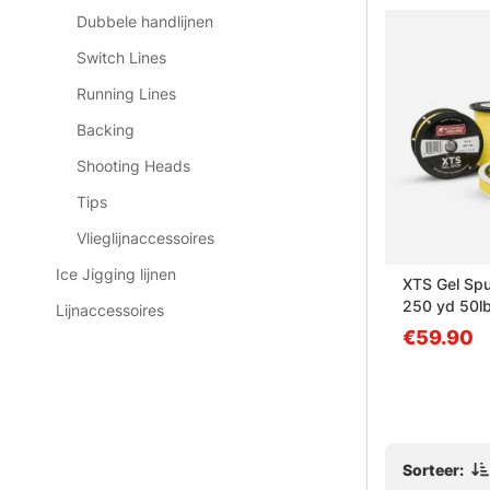
Dubbele handlijnen
Switch Lines
Running Lines
Backing
Shooting Heads
Tips
Vlieglijnaccessoires
Ice Jigging lijnen
+ Extreme
SA Amplitude Smooth
XTS Gel Spu
Bonefish WF Fly Line
250 yd 50l
Lijnaccessoires
van €129.90
€59.90
Sorteer: