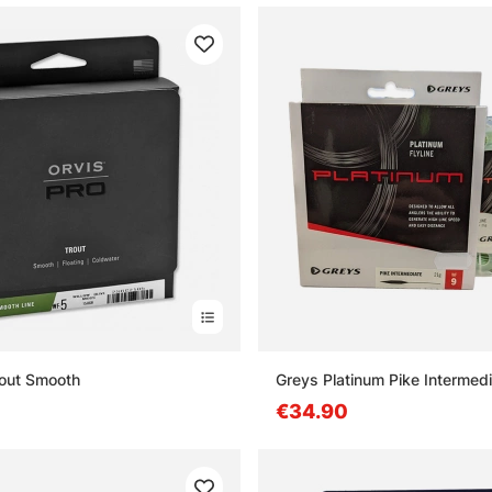
rout Smooth
Greys Platinum Pike Intermedi
€34.90