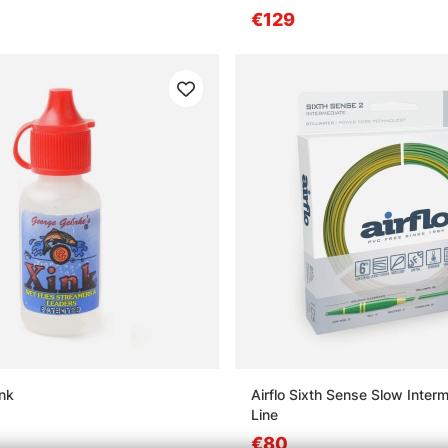
€129
nk
Airflo Sixth Sense Slow Interm
Line
€80