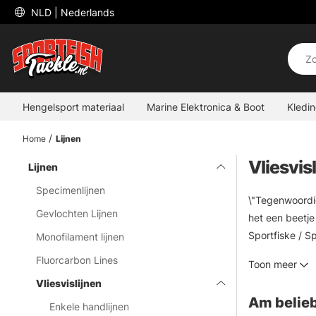
 NLD 
| Nederlands
Hengelsport materiaal
Marine Elektronica & Boot
Kledi
Home
Lijnen
Vliesvis
Lijnen
Specimenlijnen
\"Tegenwoordig
Gevlochten Lijnen
het een beetje
Sportfiske / S
Monofilament lijnen
van plan bent 
Fluorcarbon Lines
Toon meer
speciaals zoekt
Vliesvislijnen
Am belieb
Enkele handlijnen