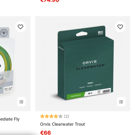
Beoordeling:
4.0 uit 5 sterren
(2)
ediate Fly
Orvis Clearwater Trout
€66