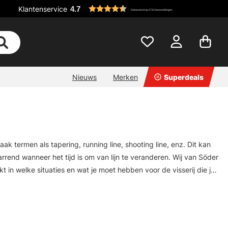
Klantenservice
4.7
Gebaseerd op 2732 beoordelingen
Nieuws
Merken
Superdeals
ak termen als tapering, running line, shooting line, enz. Dit kan
end wanneer het tijd is om van lijn te veranderen. Wij van Söder
t in welke situaties en wat je moet hebben voor de visserij die je
t je nodig hebt, of je nu een fervent vliegvisser bent die iets
lt er geen spijt van krijgen!\"