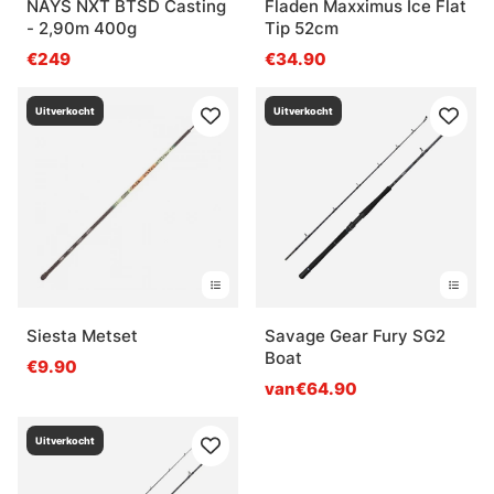
NAYS NXT BTSD Casting
Fladen Maxximus Ice Flat
- 2,90m 400g
Tip 52cm
€249
€34.90
Uitverkocht
Uitverkocht
Siesta Metset
Savage Gear Fury SG2
Boat
€9.90
van€64.90
Uitverkocht