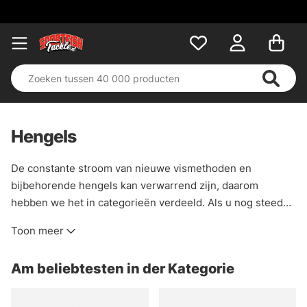
Hengels
De constante stroom van nieuwe vismethoden en
bijbehorende hengels kan verwarrend zijn, daarom
hebben we het in categorieën verdeeld. Als u nog steeds
niet zeker weet waar u naar moet zoeken, of als u niet
Toon meer
vindt wat u zoekt, laat het ons dan weten, misschien is het
iets wat we voor u kunnen bestellen. Neem contact op met
Am beliebtesten in der Kategorie
de winkel als u vragen heeft en wij helpen u graag op weg!