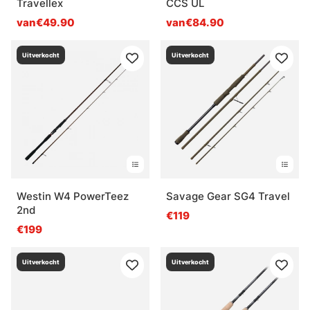
Travellex
CCS UL
van€49.90
van€84.90
Uitverkocht
Uitverkocht
Westin W4 PowerTeez
Savage Gear SG4 Travel
2nd
€119
€199
Uitverkocht
Uitverkocht