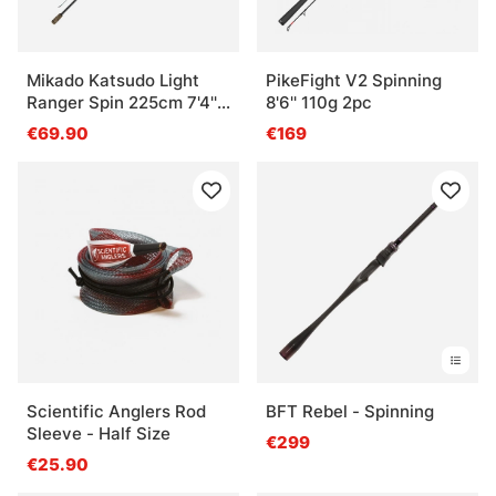
Mikado Katsudo Light
PikeFight V2 Spinning
Ranger Spin 225cm 7'4''
8'6'' 110g 2pc
4-21g 2sec
€69.90
€169
Scientific Anglers Rod
BFT Rebel - Spinning
Sleeve - Half Size
€299
€25.90