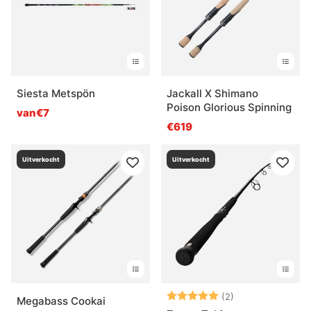
Siesta Metspön
Jackall X Shimano
Poison Glorious Spinning
van€7
€619
Uitverkocht
Uitverkocht
Beoordeling:
5.0 uit 5 sterre
(2)
Megabass Cookai