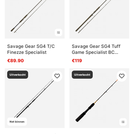
Savage Gear SG4 T/C
Savage Gear SG4 Tuff
Finezze Specialist
Game Specialist BC
8'6''/2.59m MF 90-
€89.90
€119
190g/3XH 2sec
Uitverkocht
Uitverkocht
Net binnen