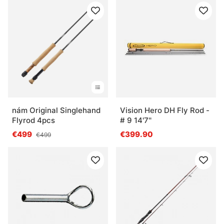
nám Original Singlehand
Vision Hero DH Fly Rod -
Flyrod 4pcs
# 9 14'7''
€499
€399.90
€499