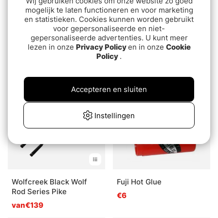
Wij gebruiken cookies om onze website zo goed
mogelijk te laten functioneren en voor marketing
en statistieken. Cookies kunnen worden gebruikt
voor gepersonaliseerde en niet-
TFO LK Legacy Single
Mikado Jaws Rod
gepersonaliseerde advertenties. U kunt meer
Hand Fly Rod
Casting
lezen in onze
Privacy Policy
en in onze
Cookie
Policy
.
€398
van€119
Uitverkocht
Accepteren en sluiten
Instellingen
Wolfcreek Black Wolf
Fuji Hot Glue
Rod Series Pike
€6
van€139