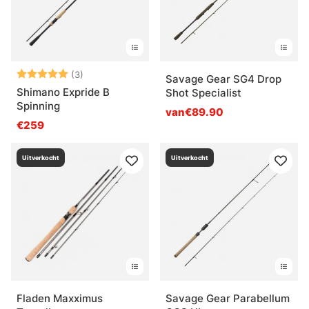
Beoordeling:
5.0 uit 5 sterren
(3)
Savage Gear SG4 Drop
Shimano Expride B
Shot Specialist
Spinning
van€89.90
€259
Uitverkocht
Uitverkocht
Fladen Maxximus
Savage Gear Parabellum