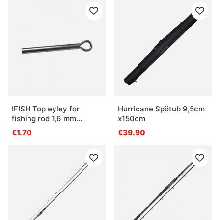
IFISH Top eyley for
Hurricane Spötub 9,5cm
fishing rod 1,6 mm
x150cm
(Spirit)
€1.70
€39.90