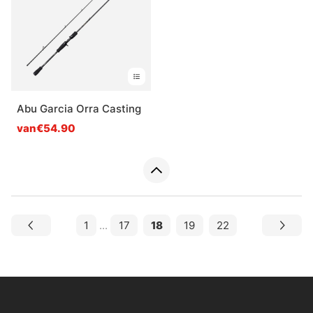
Abu Garcia Orra Casting
van€54.90
1
...
17
18
19
22