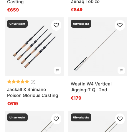
Zenaq Tobizo
Casting
€849
€659
Uitverkocht
Uitverkocht
Beoordeling:
5.0 uit 5 sterren
(2)
Westin W4 Vertical
Jackall X Shimano
Jigging-T QL 2nd
Poison Glorious Casting
€179
€619
Uitverkocht
Uitverkocht