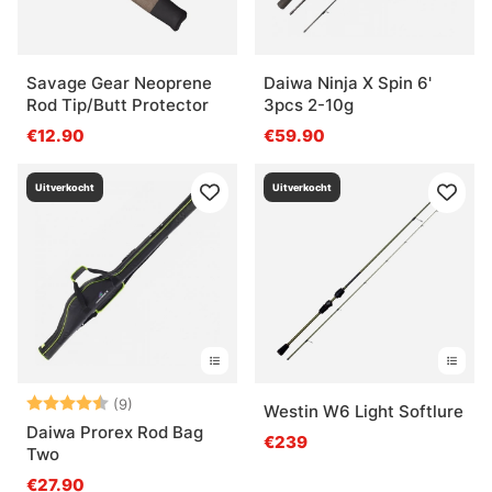
Savage Gear Neoprene
Daiwa Ninja X Spin 6'
Rod Tip/Butt Protector
3pcs 2-10g
€12.90
€59.90
Uitverkocht
Uitverkocht
Beoordeling:
4.1 uit 5 sterren
(9)
Westin W6 Light Softlure
Daiwa Prorex Rod Bag
€239
Two
€27.90