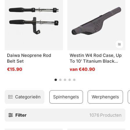
Daiwa Neoprene Rod
Westin W4 Rod Case, Up
Belt Set
To 10' Titanium Black
5'2'' 160cm
€15.90
van €40.90
Categorieën
Spinhengels
Werphengels
Filter
1076
Producten