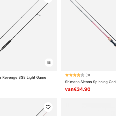
Beoordeling:
4.0 uit 5 sterre
(3)
r Revenge SG8 Light Game
Shimano Sienna Spinning Cor
van€34.90