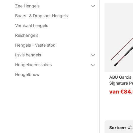
Zee Hengels
Baars- & Dropshot Hengels
Vertikaal hengels
Reishengels
Hengels - Vaste stok
Ijsvis hengels
SUPERDEAL!
Hengelaccessoires
Hengelbouw
 Spinning
Daiwa Prorex X Spin
ABU Garcia
Signature P
722, 2.18m
van €109
van €84
Sorteer: