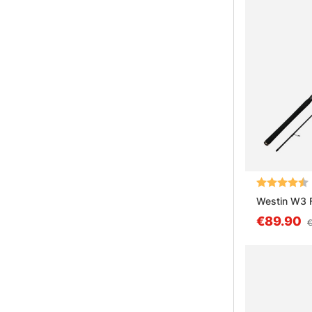
Beoordeling
Westin W3 F
€89.90
€