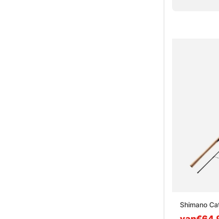
Shimano Ca
van€64.