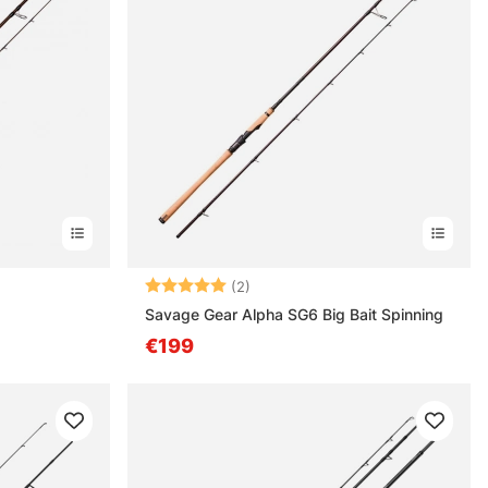
Beoordeling:
5.0 uit 5 sterren
(2)
Savage Gear Alpha SG6 Big Bait Spinning
€199