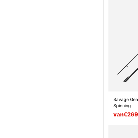
Savage Gea
Spinning
van€269