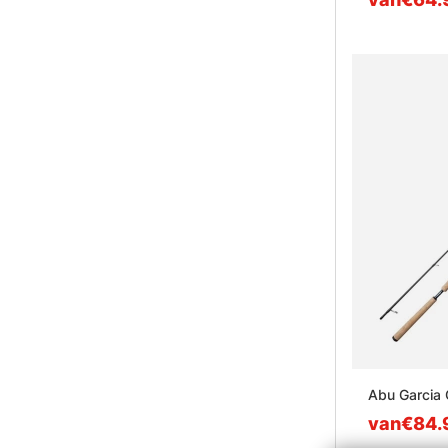
Abu Garcia 
van€84.