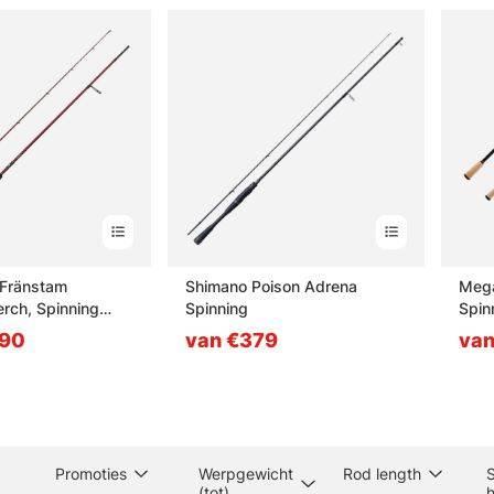
 Fränstam
Shimano Poison Adrena
Mega
erch, Spinning
Spinning
Spin
 ML 5-25g
.90
van €379
van
Promoties
Werpgewicht
Rod length
S
(tot)