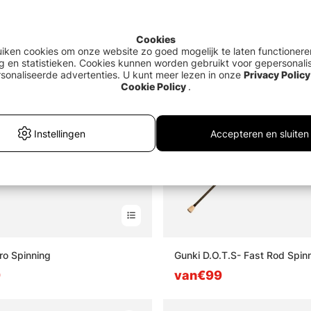
Cookies
uiken cookies om onze website zo goed mogelijk te laten functionere
g en statistieken. Cookies kunnen worden gebruikt voor gepersonali
sonaliseerde advertenties. U kunt meer lezen in onze
Privacy Policy
Cookie Policy
.
Instellingen
Accepteren en sluiten
ro Spinning
Gunki D.O.T.S- Fast Rod Spin
9
van€99