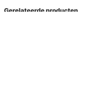
Gerelateerde producten
Rapala Pliers 6 1/2 RCP6
Rapala Pliers 8 1/2 RCP8
€15.90
€14.90