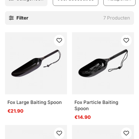
modellen aaswerpers verzameld om je te helpen
nauwkeurig te azen met de juiste hoeveelheid groundbait
Filter
7
Producten
en boilies voor je stek!
Fox Large Baiting Spoon
Fox Particle Baiting
Spoon
€21.90
€14.90