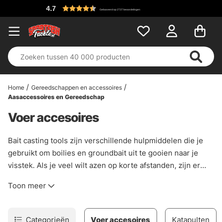
4.7
Gebaseerd op 2737 beoordelingen
Home
Gereedschappen en accessoires
Aasaccessoires en Gereedschap
Voer accesoires
Bait casting tools zijn verschillende hulpmiddelen die je
gebruikt om boilies en groundbait uit te gooien naar je
visstek. Als je veel wilt azen op korte afstanden, zijn er
aaslepels die je kunt gebruiken om het aas in grote porties
Toon meer
uit te gooien. Wil je losse boilies uitwerpen zonder een
spod te gebruiken, dan kun je het beste verschillende
werpstokken gebruiken. We hebben verschillende
Categorieën
Voer accesoires
Katapulten