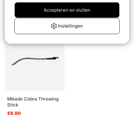
Fox Distance Baiting
Bait Cone Plastic
Accepteren en sluiten
Pole 8ft
€3.30
€40.90
Instellingen
Uitverkocht
Mikado Cobra Throwing
Stick
€8.80